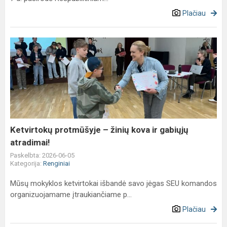
Plačiau
Ketvirtokų
protmūšyje
–
žinių
kova
ir
gabiųjų
atradimai!
Ketvirtokų protmūšyje – žinių kova ir gabiųjų
atradimai!
Paskelbta: 2026-06-05
Kategorija:
Renginiai
Mūsų mokyklos ketvirtokai išbandė savo jėgas SEU komandos
organizuojamame įtraukiančiame p...
Plačiau