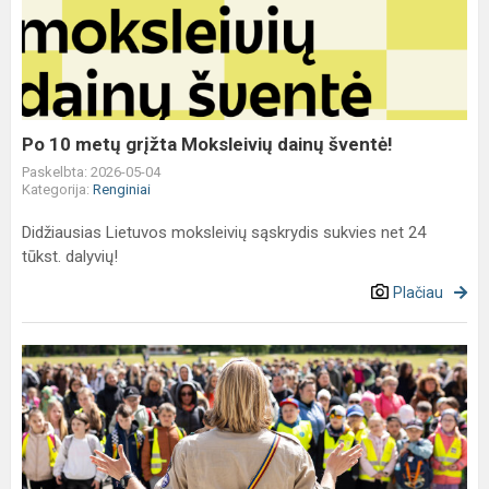
metų
grįžta
Moksleivių
dainų
šventė!
Po 10 metų grįžta Moksleivių dainų šventė!
Paskelbta: 2026-05-04
Kategorija:
Renginiai
Didžiausias Lietuvos moksleivių sąskrydis sukvies net 24
tūkst. dalyvių!
Plačiau
Kvietimas
į
vaiko
teisių
gynėjų
„Žygį