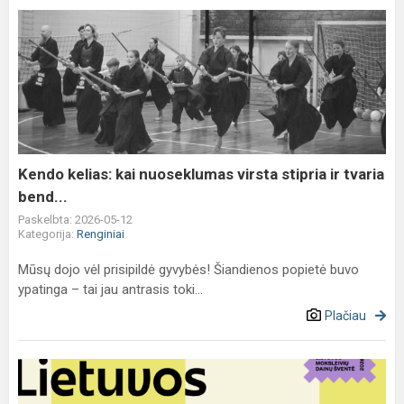
Kendo
kelias:
kai
nuoseklumas
virsta
stipria
ir
tvaria
Kendo kelias: kai nuoseklumas virsta stipria ir tvaria
bend...
bend...
Paskelbta: 2026-05-12
Kategorija:
Renginiai
Mūsų dojo vėl prisipildė gyvybės! Šiandienos popietė buvo
ypatinga – tai jau antrasis toki...
Plačiau
Po
10