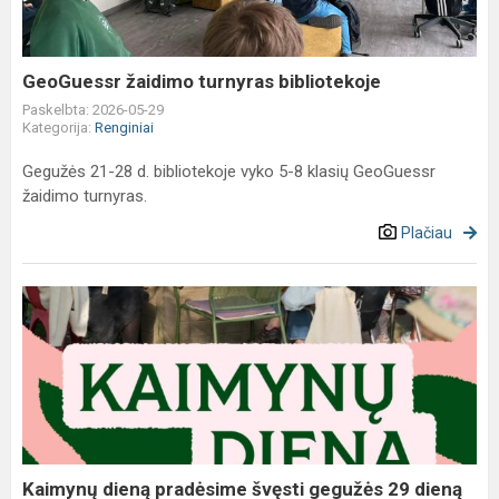
GeoGuessr žaidimo turnyras bibliotekoje
Paskelbta: 2026-05-29
Kategorija:
Renginiai
Gegužės 21-28 d. bibliotekoje vyko 5-8 klasių GeoGuessr
žaidimo turnyras.
Plačiau
Kaimynų
dieną
pradėsime
švęsti
gegužės
29
dieną
nuo
Kaimynų dieną pradėsime švęsti gegužės 29 dieną