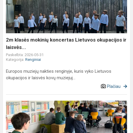
mokinių
koncertas
Lietuvos
okupacijos
ir
laisvės...
2m klasės mokinių koncertas Lietuvos okupacijos ir
laisvės...
Paskelbta: 2026-05-31
Kategorija:
Renginiai
Europos muziejų nakties renginyje, kuris vyko Lietuvos
okupacijos ir laisvės kovų muziejuj...
Plačiau
GeoGuessr
žaidimo
turnyras
bibliotekoje