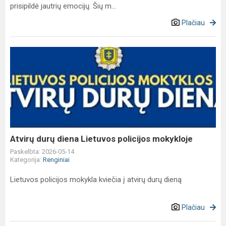
prisipildė jautrių emocijų. Šių m...
Plačiau
Atvirų
durų
diena
Lietuvos
policijos
mokykloje
Atvirų durų diena Lietuvos policijos mokykloje
Paskelbta: 2026-05-14
Kategorija:
Renginiai
Lietuvos policijos mokykla kviečia į atvirų durų dieną
Plačiau