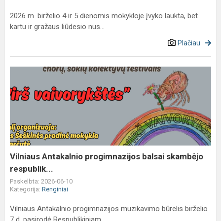
2026 m. birželio 4 ir 5 dienomis mokykloje įvyko laukta, bet
kartu ir gražaus liūdesio nus...
Plačiau
Vilniaus
Antakalnio
progimnazijos
balsai
skambėjo
respublik...
Vilniaus Antakalnio progimnazijos balsai skambėjo
respublik...
Paskelbta: 2026-06-10
Kategorija:
Renginiai
Vilniaus Antakalnio progimnazijos muzikavimo būrelis birželio
7 d. pasirodė Respublikiniam...