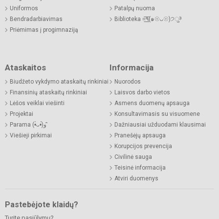
Uniformos
Patalpų nuoma
Bendradarbiavimas
Biblioteka =͟͟͞͞٩(๑☉ᴗ☉)੭ु⁾⁾
Priėmimas į progimnaziją
Ataskaitos
Informacija
Biudžeto vykdymo ataskaitų rinkiniai
Nuorodos
Finansinių ataskaitų rinkiniai
Laisvos darbo vietos
Lėšos veiklai viešinti
Asmens duomenų apsauga
Projektai
Konsultavimasis su visuomene
Parama (•̀ᴗ•́)و ̑̑
Dažniausiai užduodami klausimai
Viešieji pirkimai
Pranešėjų apsauga
Korupcijos prevencija
Civilinė sauga
Teisinė informacija
Atviri duomenys
Pastebėjote klaidų?
Turite pasiūlymų?