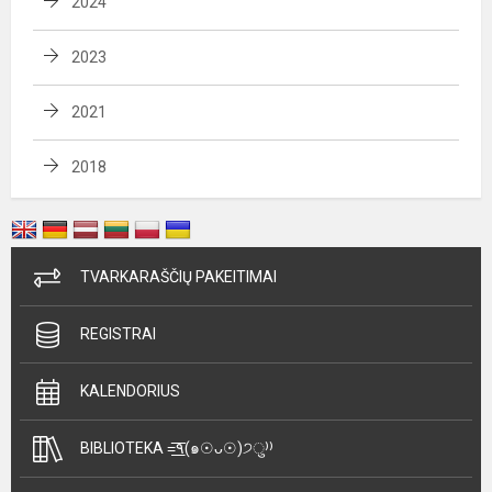
2024
2023
2021
2018
TVARKARAŠČIŲ PAKEITIMAI
REGISTRAI
KALENDORIUS
BIBLIOTEKA =͟͟͞͞٩(๑☉ᴗ☉)੭ु⁾⁾