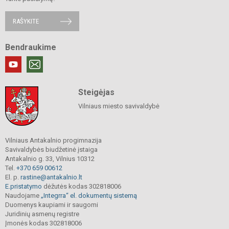
RAŠYKITE
Bendraukime
Steigėjas
Vilniaus miesto savivaldybė
Vilniaus Antakalnio progimnazija
Savivaldybės biudžetinė įstaiga
Antakalnio g. 33, Vilnius 10312
Tel.
+370 659 00612
El. p.
rastine@antakalnio.lt
E.pristatymo
dėžutės kodas 302818006
Naudojame
„Integrra“ el. dokumentų sistemą
Duomenys kaupiami ir saugomi
Juridinių asmenų registre
Įmonės kodas 302818006