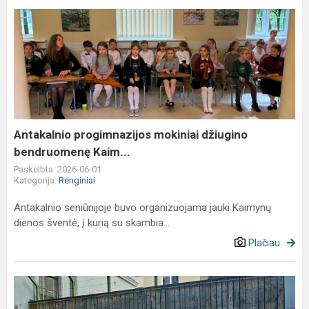
Antakalnio
progimnazijos
mokiniai
džiugino
bendruomenę
Kaim...
Antakalnio progimnazijos mokiniai džiugino
bendruomenę Kaim...
Paskelbta: 2026-06-01
Kategorija:
Renginiai
Antakalnio seniūnijoje buvo organizuojama jauki Kaimynų
dienos šventė, į kurią su skambia...
Plačiau
2m
klasės