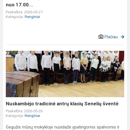
17.00...
nuo 17.00...
Paskelbta: 2026-05-27
Kategorija:
Renginiai
Plačiau
Nuskambėjo
tradicinė
antrų
klasių
Senelių
šventė
Nuskambėjo tradicinė antrų klasių Senelių šventė
Paskelbta: 2026-05-26
Kategorija:
Renginiai
Gegužis mūsų mokykloje nusidažė ypatingomis spalvomis ir