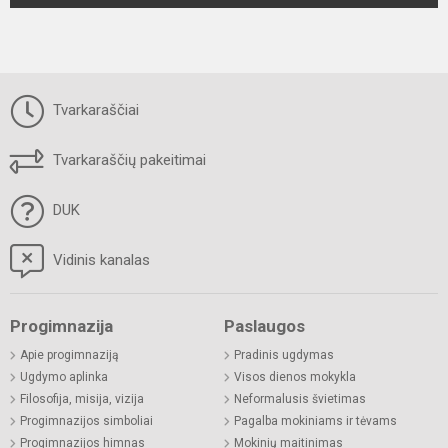
Tvarkaraščiai
Tvarkaraščių pakeitimai
DUK
Vidinis kanalas
Progimnazija
Paslaugos
Apie progimnaziją
Pradinis ugdymas
Ugdymo aplinka
Visos dienos mokykla
Filosofija, misija, vizija
Neformalusis švietimas
Progimnazijos simboliai
Pagalba mokiniams ir tėvams
Progimnazijos himnas
Mokinių maitinimas