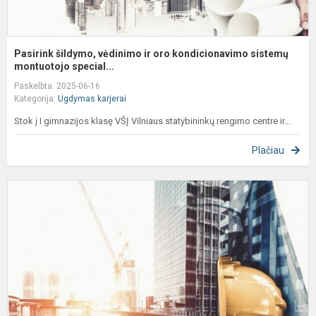
Pasirink šildymo, vėdinimo ir oro kondicionavimo sistemų
montuotojo special...
Paskelbta: 2025-06-16
Kategorija:
Ugdymas karjerai
Stok į I gimnazijos klasę VŠĮ Vilniaus statybininkų rengimo centre ir...
Plačiau
A
k
s
į
I
ir
II
g