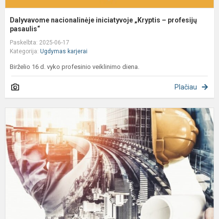
Dalyvavome nacionalinėje iniciatyvoje „Kryptis – profesijų
pasaulis“
Paskelbta: 2025-06-17
Kategorija:
Ugdymas karjerai
Birželio 16 d. vyko profesinio veiklinimo diena.
Plačiau
P
š
v
ir
o
k
s
m