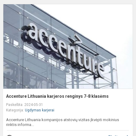
A
L
k
r
7
8
k
Accenture Lithuania karjeros renginys 7-8 klasėms
Paskelbta: 2024-05-31
Kategorija:
Ugdymas karjerai
Accenture Lithuania kompanijos atstovių vizitas įkvėpti mokinius
rinktis informa...