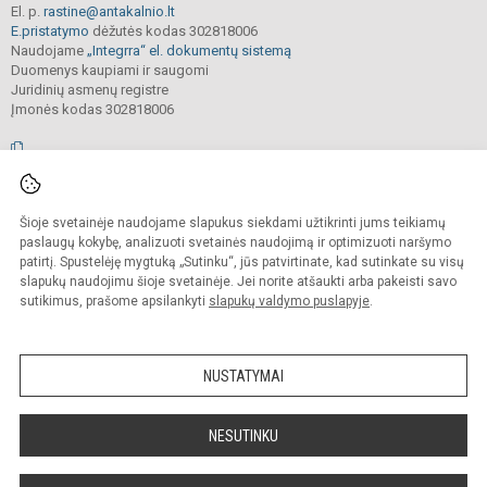
El. p.
rastine@antakalnio.lt
E.pristatymo
dėžutės kodas 302818006
Naudojame
„Integrra“ el. dokumentų sistemą
Duomenys kaupiami ir saugomi
Juridinių asmenų registre
Įmonės kodas 302818006
© 2026. Vilniaus Antakalnio progimnazija. Visos teisės saugomos.
Šioje svetainėje naudojame slapukus siekdami užtikrinti jums teikiamų
Kopijuoti, cituoti ar kitaip atvaizduoti internetinės svetainės turinį be raštiško
mokyklos vadovų sutikimo yra draudžiama.
paslaugų kokybę, analizuoti svetainės naudojimą ir optimizuoti naršymo
patirtį. Spustelėję mygtuką „Sutinku“, jūs patvirtinate, kad sutinkate su visų
Prieinamumo paraiška
Slapukų valdymas
slapukų naudojimu šioje svetainėje. Jei norite atšaukti arba pakeisti savo
sutikimus, prašome apsilankyti
slapukų valdymo puslapyje
.
Sumanus būdas atnaujinti
mokyklos interneto
svetainę
NUSTATYMAI
NESUTINKU