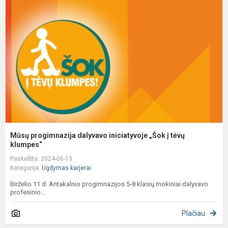
d
i
„
į
t
k
Mūsų progimnazija dalyvavo iniciatyvoje „Šok į tėvų
klumpes“
Paskelbta: 2024-06-13
Kategorija:
Ugdymas karjerai
Birželio 11 d. Antakalnio progimnazijos 5-8 klasių mokiniai dalyvavo
profesinio...
Plačiau