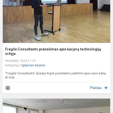
t
sr
Fragile Consultants pranešimas apie karjerą technologijų
srityje
Paskelbta: 2024-11-29
Kategorija:
Ugdymas karjerai
"Fragile Consultants" įkūrėja Agnė pasidalino patirtimi apie savo kelią
iki karj...
Plačiau
S
p