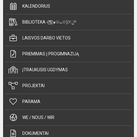
KALENDORIUS
BIBLIOTEKA =͟͟͞͞٩(๑☉ᴗ☉)੭ु⁾⁾
LAISVOS DARBO VIETOS
PRIĖMIMAS Į PROGIMNAZIJĄ
ĮTRAUKUSIS UGDYMAS
PROJEKTAI
PARAMA
WE / NOUS / WIR
DOKUMENTAI