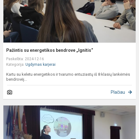
Pažintis su energetikos bendrove „Ignitis“
Paskelbta: 2024-12-16
Kategorija:
Ugdymas karjerai
Kartu su keletu energetikos ir tvarumo entuziastų iš 8 klasių lankėmės
bendrovėj...
Plačiau
F
C
p
a
k