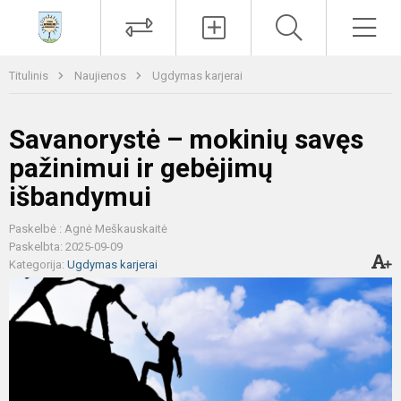
Paieška
Men
Titulinis
Naujienos
Ugdymas karjerai
Savanorystė – mokinių savęs
pažinimui ir gebėjimų
išbandymui
Paskelbė : Agnė Meškauskaitė
Paskelbta: 2025-09-09
Kategorija:
Ugdymas karjerai