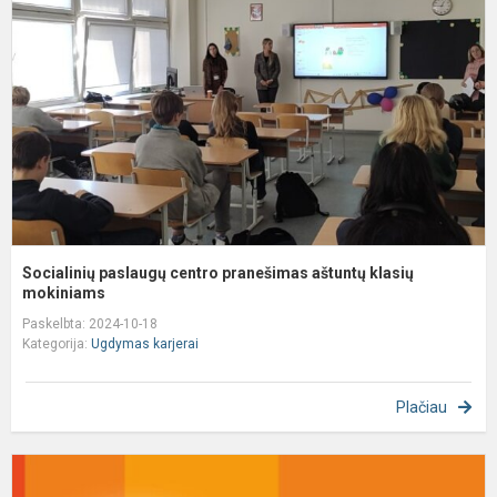
c
p
a
k
m
Socialinių paslaugų centro pranešimas aštuntų klasių
mokiniams
Paskelbta: 2024-10-18
Kategorija:
Ugdymas karjerai
Plačiau
M
p