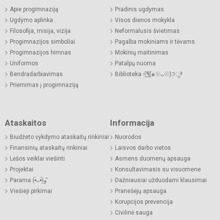
Apie progimnaziją
Pradinis ugdymas
Ugdymo aplinka
Visos dienos mokykla
Filosofija, misija, vizija
Neformalusis švietimas
Progimnazijos simboliai
Pagalba mokiniams ir tėvams
Progimnazijos himnas
Mokinių maitinimas
Uniformos
Patalpų nuoma
Bendradarbiavimas
Biblioteka =͟͟͞͞٩(๑☉ᴗ☉)੭ु⁾⁾
Priėmimas į progimnaziją
Ataskaitos
Informacija
Biudžeto vykdymo ataskaitų rinkiniai
Nuorodos
Finansinių ataskaitų rinkiniai
Laisvos darbo vietos
Lėšos veiklai viešinti
Asmens duomenų apsauga
Projektai
Konsultavimasis su visuomene
Parama (•̀ᴗ•́)و ̑̑
Dažniausiai užduodami klausimai
Viešieji pirkimai
Pranešėjų apsauga
Korupcijos prevencija
Civilinė sauga