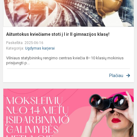
k
Aštuntokus kviečiame stoti į I ir II gimnazijos klasę!
Paskelbta: 2025-06-16
Kategorija:
Ugdymas karjerai
Vilniaus statybininkų rengimo centras kviečia 8–10 klasių mokinius
prisijungti p...
Plačiau
I
a
m
d
v
m