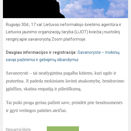
Rugsėjo 30d., 17 val. Lietuvos neformaliojo švietimo agentūra ir
Lietuvos jaunimo organizacijų taryba (LiJOT) kviečia į nuotolinį
renginį apie savanorystę Zoom platformoje.
Daugiau informacijos ir registracija:
Savanorystė – mokinių
savęs pažinimui ir gebėjimų išbandymui
Savanorystė – tai neatlygintina pagalba kitiems, kuri ugdo ir
praturtina. Ji padeda mokiniams lavinti atsakomybę, bendravimo
įgūdžius, skatina empatiją ir pilietiškumą.
Tai puiki proga geriau pažinti save, prisidėti prie bendruomenės
ir įgyti vertingos patirties ateičiai.
Nepamirškite