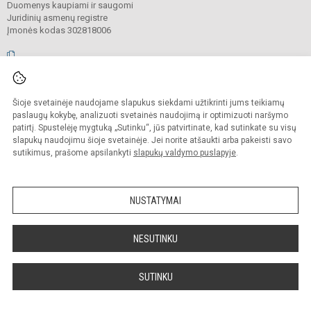
Duomenys kaupiami ir saugomi
Juridinių asmenų registre
Įmonės kodas 302818006
© 2026. Vilniaus Antakalnio progimnazija. Visos teisės saugomos.
Šioje svetainėje naudojame slapukus siekdami užtikrinti jums teikiamų
Kopijuoti, cituoti ar kitaip atvaizduoti internetinės svetainės turinį be raštiško
mokyklos vadovų sutikimo yra draudžiama.
paslaugų kokybę, analizuoti svetainės naudojimą ir optimizuoti naršymo
patirtį. Spustelėję mygtuką „Sutinku“, jūs patvirtinate, kad sutinkate su visų
Prieinamumo paraiška
Slapukų valdymas
slapukų naudojimu šioje svetainėje. Jei norite atšaukti arba pakeisti savo
sutikimus, prašome apsilankyti
slapukų valdymo puslapyje
.
Sumanus būdas atnaujinti
mokyklos interneto
svetainę
NUSTATYMAI
NESUTINKU
SUTINKU