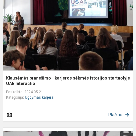
-
k
s
i
s
Klausėmės pranešimo - karjeros sėkmės istorijos startuolyje
UAB Interactio
Paskelbta: 2024-05-21
Kategorija:
Ugdymas karjerai
Plačiau
P