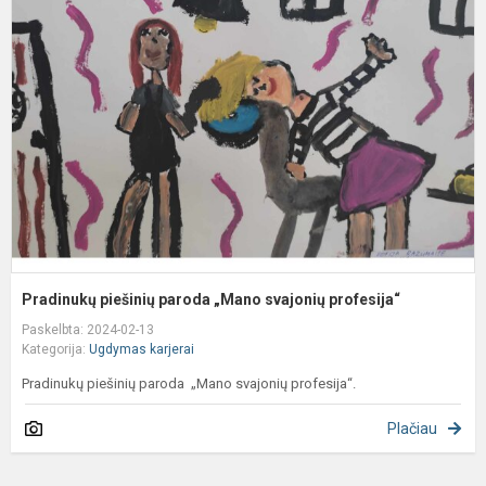
p
p
„
s
p
Pradinukų piešinių paroda „Mano svajonių profesija“
Paskelbta: 2024-02-13
Kategorija:
Ugdymas karjerai
Pradinukų piešinių paroda „Mano svajonių profesija“.
Plačiau