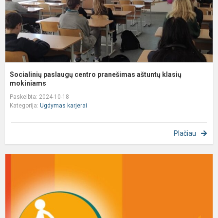
m
Socialinių paslaugų centro pranešimas aštuntų klasių
mokiniams
Paskelbta: 2024-10-18
Kategorija:
Ugdymas karjerai
Plačiau
M
p
d
i
„
į