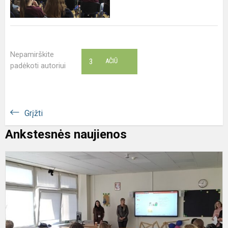
Nepamirškite
3
AČIŪ
padėkoti autoriui
Grįžti
Ankstesnės naujienos
S
p
c
p
a
k