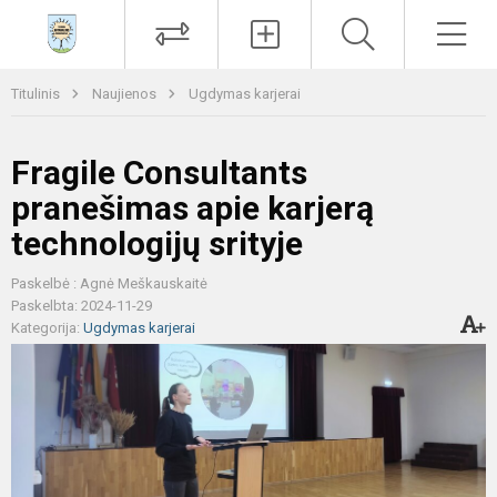
Paieška
Men
Titulinis
Naujienos
Ugdymas karjerai
Fragile Consultants
pranešimas apie karjerą
technologijų srityje
Paskelbė : Agnė Meškauskaitė
Paskelbta: 2024-11-29
Kategorija:
Ugdymas karjerai