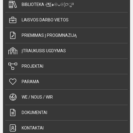
BIBLIOTEKA =͟͟͞͞٩(๑☉ᴗ☉)੭ु⁾⁾
LAISVOS DARBO VIETOS
PRIĖMIMAS Į PROGIMNAZIJĄ
ĮTRAUKUSIS UGDYMAS
PROJEKTAI
PARAMA
WE / NOUS / WIR
DOKUMENTAI
KONTAKTAI