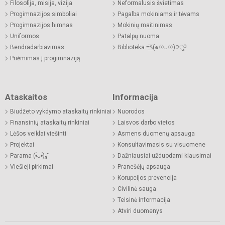
Filosofija, misija, vizija
Neformalusis švietimas
Progimnazijos simboliai
Pagalba mokiniams ir tėvams
Progimnazijos himnas
Mokinių maitinimas
Uniformos
Patalpų nuoma
Bendradarbiavimas
Biblioteka =͟͟͞͞٩(๑☉ᴗ☉)੭ु⁾⁾
Priėmimas į progimnaziją
Ataskaitos
Informacija
Biudžeto vykdymo ataskaitų rinkiniai
Nuorodos
Finansinių ataskaitų rinkiniai
Laisvos darbo vietos
Lėšos veiklai viešinti
Asmens duomenų apsauga
Projektai
Konsultavimasis su visuomene
Parama (•̀ᴗ•́)و ̑̑
Dažniausiai užduodami klausimai
Viešieji pirkimai
Pranešėjų apsauga
Korupcijos prevencija
Civilinė sauga
Teisinė informacija
Atviri duomenys