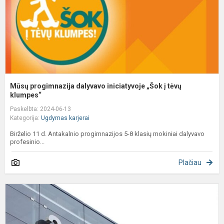
t
k
Mūsų progimnazija dalyvavo iniciatyvoje „Šok į tėvų
klumpes“
Paskelbta: 2024-06-13
Kategorija:
Ugdymas karjerai
Birželio 11 d. Antakalnio progimnazijos 5-8 klasių mokiniai dalyvavo
profesinio...
Plačiau
A
L
k