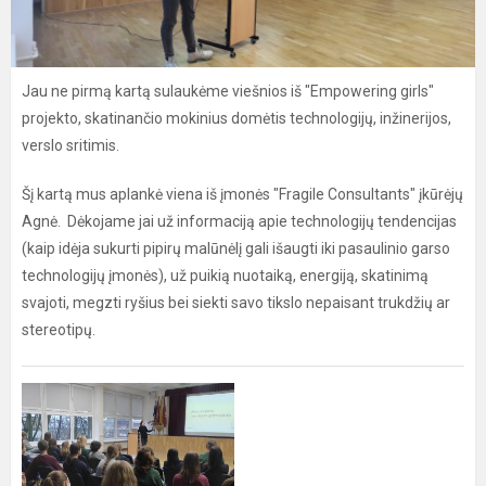
Jau ne pirmą kartą sulaukėme viešnios iš "Empowering girls"
projekto, skatinančio mokinius domėtis technologijų, inžinerijos,
verslo sritimis.
Šį kartą mus aplankė viena iš įmonės "Fragile Consultants" įkūrėjų
Agnė. Dėkojame jai už informaciją apie technologijų tendencijas
(kaip idėja sukurti pipirų malūnėlį gali išaugti iki pasaulinio garso
technologijų įmonės), už puikią nuotaiką, energiją, skatinimą
svajoti, megzti ryšius bei siekti savo tikslo nepaisant trukdžių ar
stereotipų.