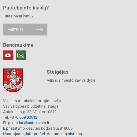
Pastebėjote klaidų?
Turite pasiūlymų?
RAŠYKITE
Bendraukime
Steigėjas
Vilniaus miesto savivaldybė
Vilniaus Antakalnio progimnazija
Savivaldybės biudžetinė įstaiga
Antakalnio g. 33, Vilnius 10312
Tel.
+370 659 00612
El. p.
rastine@antakalnio.lt
E.pristatymo
dėžutės kodas 302818006
Naudojame
„Integrra“ el. dokumentų sistemą