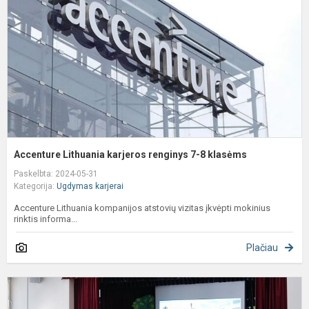
r
7
8
k
Accenture Lithuania karjeros renginys 7-8 klasėms
Paskelbta: 2024-05-31
Kategorija:
Ugdymas karjerai
Accenture Lithuania kompanijos atstovių vizitas įkvėpti mokinius
rinktis informa...
Plačiau
K
p