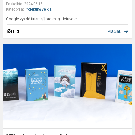
Paskelbta: 2024-06-15
Kategorija:
Projektinė veikla
Google vykdė tiriamąjį projektą Lietuvoje.
Plačiau
2
m
g
p
k