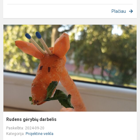
Plačiau
R
g
d
Rudens gėrybių darbelis
Paskelbta: 2024-09-20
Kategorija:
Projektinė veikla