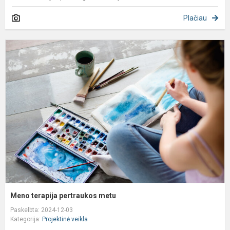
Plačiau
M
t
p
m
Meno terapija pertraukos metu
Paskelbta: 2024-12-03
Kategorija:
Projektinė veikla