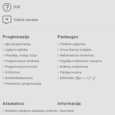
DUK
Vidinis kanalas
Progimnazija
Paslaugos
Apie progimnaziją
Pradinis ugdymas
Ugdymo aplinka
Visos dienos mokykla
Filosofija, misija, vizija
Neformalusis švietimas
Progimnazijos simboliai
Pagalba mokiniams ir tėvams
Progimnazijos himnas
Mokinių maitinimas
Uniformos
Patalpų nuoma
Bendradarbiavimas
Biblioteka =͟͟͞͞٩(๑☉ᴗ☉)੭ु⁾⁾
Priėmimas į progimnaziją
Ataskaitos
Informacija
Biudžeto vykdymo ataskaitų rinkiniai
Nuorodos