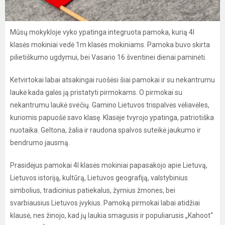
Mūsų mokykloje vyko ypatinga integruota pamoka, kurią 4l
klasės mokiniai vedė 1m klasės mokiniams. Pamoka buvo skirta
pilietiškumo ugdymui, bei Vasario 16 šventinei dienai paminėti.
Ketvirtokai labai atsakingai ruošėsi šiai pamokai ir su nekantrumu
laukė kada galės ją pristatyti pirmokams. O pirmokai su
nekantrumu laukė svečių. Gamino Lietuvos trispalvės vėliavėles,
kuriomis papuošė savo klasę. Klasėje tvyrojo ypatinga, patriotiška
nuotaika. Geltona, žalia ir raudona spalvos suteikė jaukumo ir
bendrumo jausmą.
Prasidėjus pamokai 4l klasės mokiniai papasakojo apie Lietuvą,
Lietuvos istoriją, kultūrą, Lietuvos geografiją, valstybinius
simbolius, tradicinius patiekalus, žymius žmones, bei
svarbiausius Lietuvos įvykius. Pamoką pirmokai labai atidžiai
klausė, nes žinojo, kad jų laukia smagusis ir populiarusis „Kahoot“