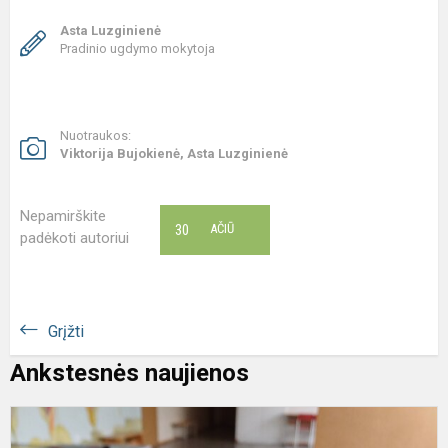
Asta Luzginienė
Pradinio ugdymo mokytoja
Nuotraukos:
Viktorija Bujokienė, Asta Luzginienė
Nepamirškite
30
AČIŪ
padėkoti autoriui
Grįžti
Ankstesnės naujienos
L
P