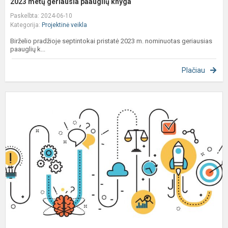
2023 metų geriausia paauglių knyga
Paskelbta: 2024-06-10
Kategorija:
Projektinė veikla
Birželio pradžioje septintokai pristatė 2023 m. nominuotas geriausias
paauglių k...
Plačiau
7
8
k
m
s
b
m
p
d.