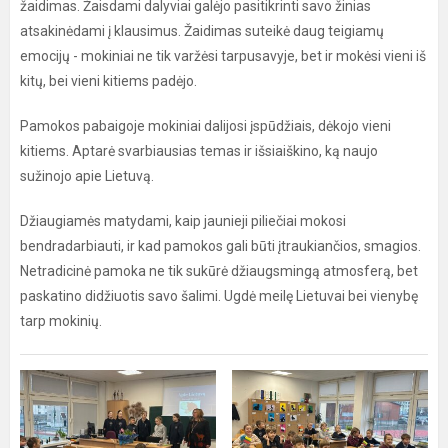
žaidimas. Žaisdami dalyviai galėjo pasitikrinti savo žinias
atsakinėdami į klausimus. Žaidimas suteikė daug teigiamų
emocijų - mokiniai ne tik varžėsi tarpusavyje, bet ir mokėsi vieni iš
kitų, bei vieni kitiems padėjo.
Pamokos pabaigoje mokiniai dalijosi įspūdžiais, dėkojo vieni
kitiems. Aptarė svarbiausias temas ir išsiaiškino, ką naujo
sužinojo apie Lietuvą.
Džiaugiamės matydami, kaip jaunieji piliečiai mokosi
bendradarbiauti, ir kad pamokos gali būti įtraukiančios, smagios.
Netradicinė pamoka ne tik sukūrė džiaugsmingą atmosferą, bet
paskatino didžiuotis savo šalimi. Ugdė meilę Lietuvai bei vienybę
tarp mokinių.