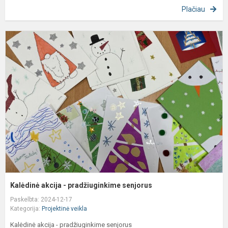
Plačiau
K
a
-
p
s
Kalėdinė akcija - pradžiuginkime senjorus
Paskelbta: 2024-12-17
Kategorija:
Projektinė veikla
Kalėdinė akcija - pradžiuginkime senjorus