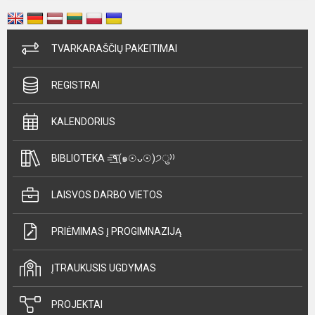
TVARKARAŠČIŲ PAKEITIMAI
REGISTRAI
KALENDORIUS
BIBLIOTEKA =͟͟͞͞٩(๑☉ᴗ☉)੭ु⁾⁾
LAISVOS DARBO VIETOS
PRIĖMIMAS Į PROGIMNAZIJĄ
ĮTRAUKUSIS UGDYMAS
PROJEKTAI