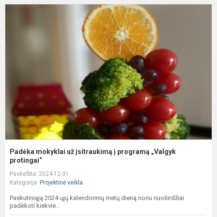
P
m
u
į
į
p
„
p
Padėka mokyklai už įsitraukimą į programą „Valgyk
protingai“
Paskelbta: 2024-12-31
Kategorija:
Projektinė veikla
Paskutiniąją 2024-ųjų kalendorinių metų dieną noriu nuoširdžiai
padėkoti kiekvie...