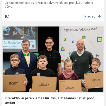
3k klasės mokiniai su tėveliais dalyvavo klasės projekte ,,Rudens
gėry...
Plačiau
I
p
t
į
n
7
p
g.
Interaktyviai pateikiamas turinys įsimenamas net 70 proc.
geriau