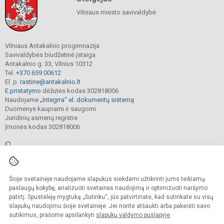
Vilniaus miesto savivaldybė
Vilniaus Antakalnio progimnazija
Savivaldybės biudžetinė įstaiga
Antakalnio g. 33, Vilnius 10312
Tel.
+370 659 00612
El. p.
rastine@antakalnio.lt
E.pristatymo
dėžutės kodas 302818006
Naudojame
„Integrra“ el. dokumentų sistemą
Duomenys kaupiami ir saugomi
Juridinių asmenų registre
Įmonės kodas 302818006
© 2026. Vilniaus Antakalnio progimnazija. Visos teisės saugomos.
Šioje svetainėje naudojame slapukus siekdami užtikrinti jums teikiamų
Kopijuoti, cituoti ar kitaip atvaizduoti internetinės svetainės turinį be raštiško
mokyklos vadovų sutikimo yra draudžiama.
paslaugų kokybę, analizuoti svetainės naudojimą ir optimizuoti naršymo
patirtį. Spustelėję mygtuką „Sutinku“, jūs patvirtinate, kad sutinkate su visų
Prieinamumo paraiška
Slapukų valdymas
slapukų naudojimu šioje svetainėje. Jei norite atšaukti arba pakeisti savo
sutikimus, prašome apsilankyti
slapukų valdymo puslapyje
.
Sumanus būdas atnaujinti