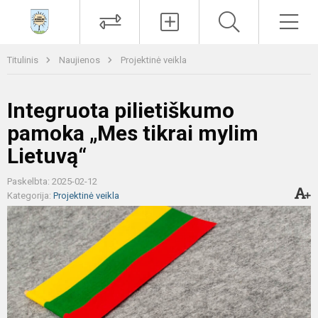
Paieška
Men
Titulinis
Naujienos
Projektinė veikla
Integruota pilietiškumo
pamoka „Mes tikrai mylim
Lietuvą“
Paskelbta: 2025-02-12
Kategorija:
Projektinė veikla