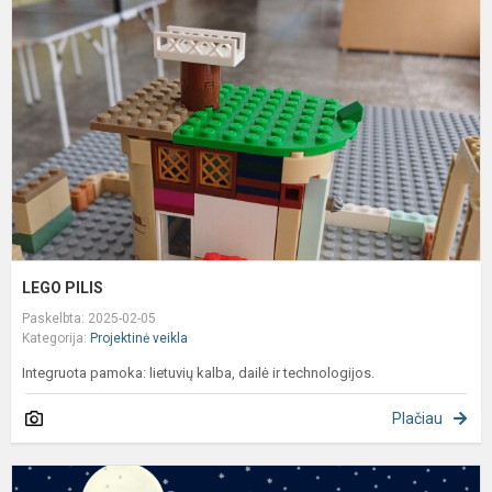
LEGO PILIS
Paskelbta: 2025-02-05
Kategorija:
Projektinė veikla
Integruota pamoka: lietuvių kalba, dailė ir technologijos.
Plačiau
S