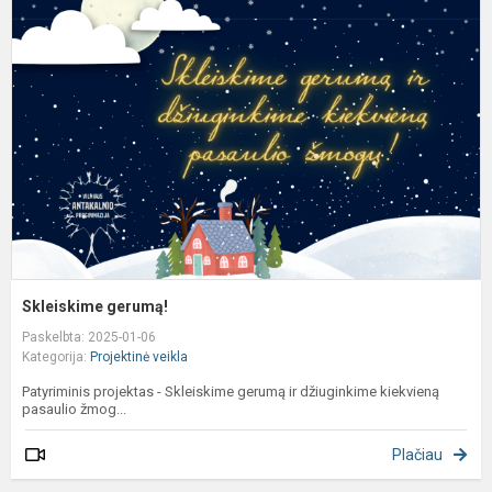
g
Skleiskime gerumą!
Paskelbta: 2025-01-06
Kategorija:
Projektinė veikla
Patyriminis projektas - Skleiskime gerumą ir džiuginkime kiekvieną
pasaulio žmog...
Plačiau