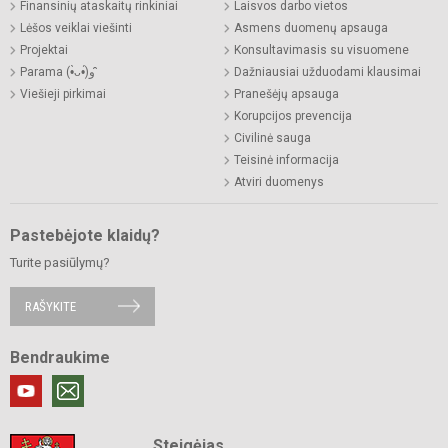
Finansinių ataskaitų rinkiniai
Laisvos darbo vietos
Lėšos veiklai viešinti
Asmens duomenų apsauga
Projektai
Konsultavimasis su visuomene
Parama (•̀ᴗ•́)و ̑̑
Dažniausiai užduodami klausimai
Viešieji pirkimai
Pranešėjų apsauga
Korupcijos prevencija
Civilinė sauga
Teisinė informacija
Atviri duomenys
Pastebėjote klaidų?
Turite pasiūlymų?
RAŠYKITE
Bendraukime
Steigėjas