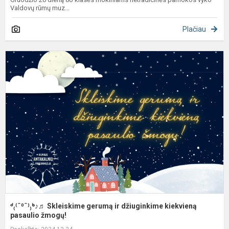
Valdovų rūmų muz...
Plačiau
ᒄ
ᒃ
S
g
ir
d
k
p
ᒄ₍⁽ˆ⁰ˆ⁾₎ᒃ♪♬ Skleiskime gerumą ir džiuginkime kiekvieną
pasaulio žmogų!