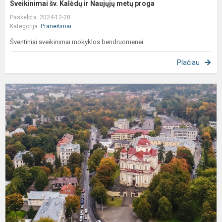
Sveikinimai šv. Kalėdų ir Naujųjų metų proga
Paskelbta: 2024-12-20
Kategorija:
Pranešimai
Šventiniai sveikinimai mokyklos bendruomenei.
Plačiau
S
į
„
p
k
iš