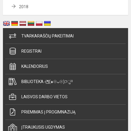
2018
TVARKARAŠČIŲ PAKEITIMAI
REGISTRAI
KALENDORIUS
BIBLIOTEKA =͟͟͞͞٩(๑☉ᴗ☉)੭ु⁾⁾
LAISVOS DARBO VIETOS
PRIĖMIMAS Į PROGIMNAZIJĄ
ĮTRAUKUSIS UGDYMAS