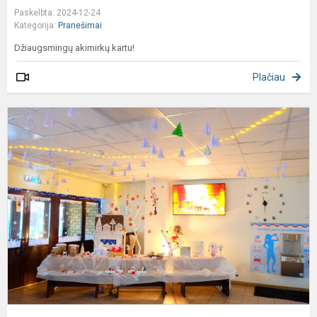
˖
Paskelbta: 2024-12-24
˟
Kategorija:
Pranešimai
Džiaugsmingų akimirkų kartu!
Plačiau
S
š
K
ir
N
m
p