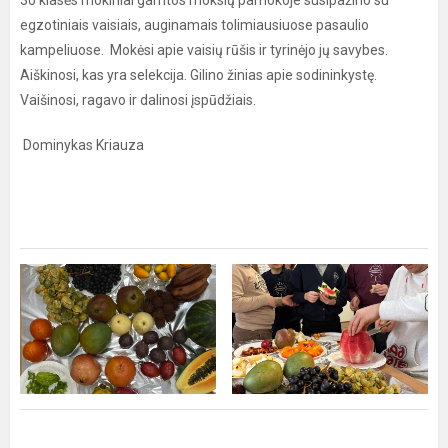
30 klasės mokiniai gamtos mokslų pamokoje susipažino su
egzotiniais vaisiais, auginamais tolimiausiuose pasaulio
kampeliuose. Mokėsi apie vaisių rūšis ir tyrinėjo jų savybes.
Aiškinosi, kas yra selekcija. Gilino žinias apie sodininkystę.
Vaišinosi, ragavo ir dalinosi įspūdžiais.
Dominykas Kriauza