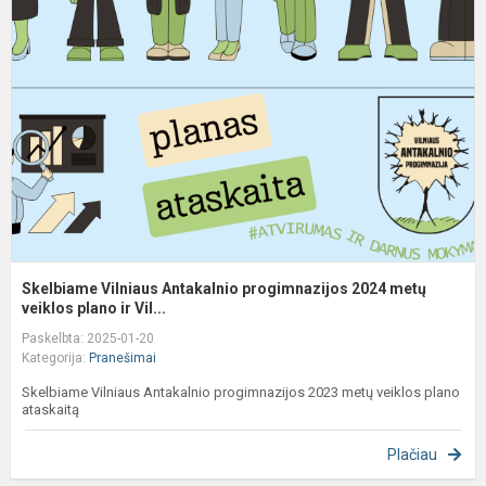
A
p
2
m
ve
Skelbiame Vilniaus Antakalnio progimnazijos 2024 metų
veiklos plano ir Vil...
Paskelbta: 2025-01-20
Kategorija:
Pranešimai
Skelbiame Vilniaus Antakalnio progimnazijos 2023 metų veiklos plano
ataskaitą
Plačiau