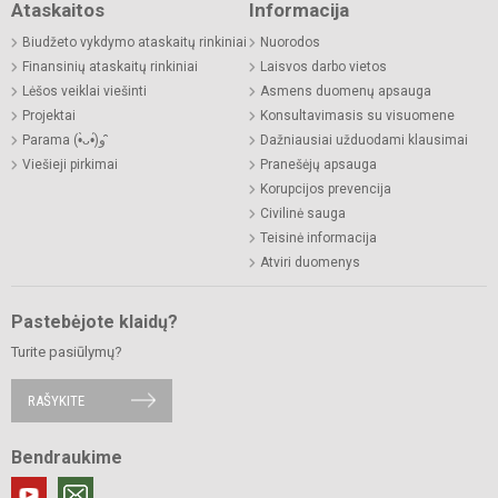
Ataskaitos
Informacija
Biudžeto vykdymo ataskaitų rinkiniai
Nuorodos
Finansinių ataskaitų rinkiniai
Laisvos darbo vietos
Lėšos veiklai viešinti
Asmens duomenų apsauga
Projektai
Konsultavimasis su visuomene
Parama (•̀ᴗ•́)و ̑̑
Dažniausiai užduodami klausimai
Viešieji pirkimai
Pranešėjų apsauga
Korupcijos prevencija
Civilinė sauga
Teisinė informacija
Atviri duomenys
Pastebėjote klaidų?
Turite pasiūlymų?
RAŠYKITE
Bendraukime