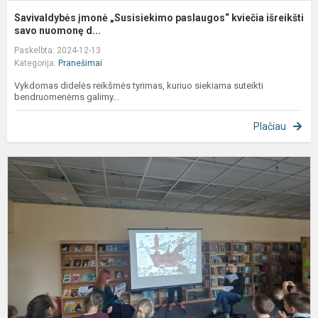
Savivaldybės įmonė „Susisiekimo paslaugos“ kviečia išreikšti
savo nuomonę d...
Paskelbta: 2024-12-13
Kategorija:
Pranešimai
Vykdomas didelės reikšmės tyrimas, kuriuo siekiama suteikti
bendruomenėms galimy...
Plačiau
Š
š
l
s
b