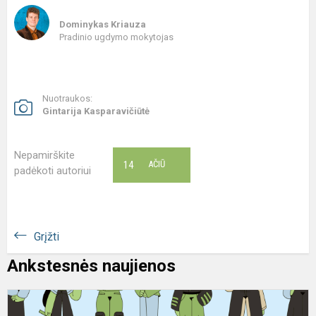
Dominykas Kriauza
Pradinio ugdymo mokytojas
Nuotraukos:
Gintarija Kasparavičiūtė
Nepamirškite
14
AČIŪ
padėkoti autoriui
Grįžti
Ankstesnės naujienos
S
V