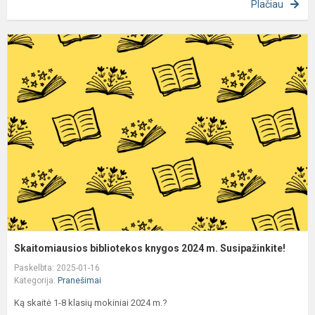
Plačiau
S
b
k
2
m
S
Skaitomiausios bibliotekos knygos 2024 m. Susipažinkite!
Paskelbta: 2025-01-16
Kategorija:
Pranešimai
Ką skaitė 1-8 klasių mokiniai 2024 m.?