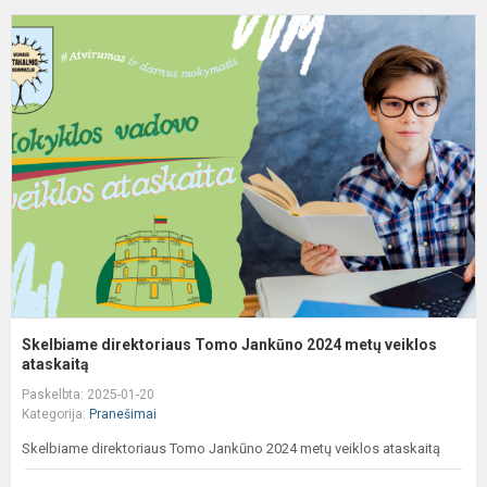
S
d
T
J
2
m
v
a
Skelbiame direktoriaus Tomo Jankūno 2024 metų veiklos
ataskaitą
Paskelbta: 2025-01-20
Kategorija:
Pranešimai
Skelbiame direktoriaus Tomo Jankūno 2024 metų veiklos ataskaitą