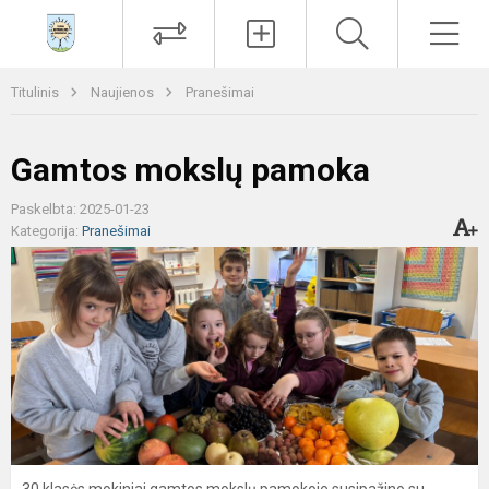
Paieška
Men
Titulinis
Naujienos
Pranešimai
Gamtos mokslų pamoka
Paskelbta: 2025-01-23
Kategorija:
Pranešimai