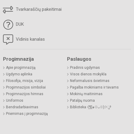
Tvarkaraščių pakeitimai
DUK
Vidinis kanalas
Progimnazija
Paslaugos
Apie progimnaziją
Pradinis ugdymas
Ugdymo aplinka
Visos dienos mokykla
Filosofija, misija, vizija
Neformalusis švietimas
Progimnazijos simboliai
Pagalba mokiniams ir tėvams
Progimnazijos himnas
Mokinių maitinimas
Uniformos
Patalpų nuoma
Bendradarbiavimas
Biblioteka =͟͟͞͞٩(๑☉ᴗ☉)੭ु⁾⁾
Priėmimas į progimnaziją