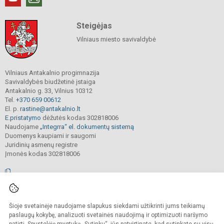
Steigėjas
Vilniaus miesto savivaldybė
Vilniaus Antakalnio progimnazija
Savivaldybės biudžetinė įstaiga
Antakalnio g. 33, Vilnius 10312
Tel.
+370 659 00612
El. p.
rastine@antakalnio.lt
E.pristatymo
dėžutės kodas 302818006
Naudojame
„Integrra“ el. dokumentų sistemą
Duomenys kaupiami ir saugomi
Juridinių asmenų registre
Įmonės kodas 302818006
© 2026. Vilniaus Antakalnio progimnazija. Visos teisės saugomos.
Šioje svetainėje naudojame slapukus siekdami užtikrinti jums teikiamų
Kopijuoti, cituoti ar kitaip atvaizduoti internetinės svetainės turinį be raštiško
mokyklos vadovų sutikimo yra draudžiama.
paslaugų kokybę, analizuoti svetainės naudojimą ir optimizuoti naršymo