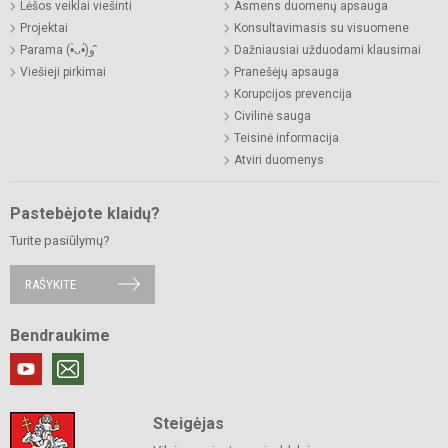
Lėšos veiklai viešinti
Asmens duomenų apsauga
Projektai
Konsultavimasis su visuomene
Parama (•̀ᴗ•́)و ̑̑
Dažniausiai užduodami klausimai
Viešieji pirkimai
Pranešėjų apsauga
Korupcijos prevencija
Civilinė sauga
Teisinė informacija
Atviri duomenys
Pastebėjote klaidų?
Turite pasiūlymų?
RAŠYKITE
Bendraukime
Steigėjas