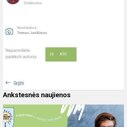
Direktorius
Nuotraukos:
Tomas Jankūnas
Nepamirškite
19
AČIŪ
padėkoti autoriui
Grįžti
Ankstesnės naujienos
S
d
T