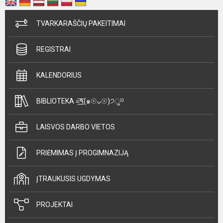
TVARKARAŠČIŲ PAKEITIMAI
REGISTRAI
KALENDORIUS
BIBLIOTEKA =͟͟͞͞٩(๑☉ᴗ☉)੭ु⁾⁾
LAISVOS DARBO VIETOS
PRIĖMIMAS Į PROGIMNAZIJĄ
ĮTRAUKUSIS UGDYMAS
PROJEKTAI