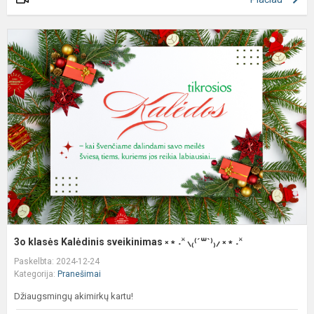
3
k
K
s
༝
˖
˟
⸜₍
꒳
ˋ⁾
༝
3o klasės Kalėdinis sveikinimas ༝﹡˖˟ ⸜₍⁽ˊ꒳ˋ⁾₎⸝ ༝﹡˖˟
˖
Paskelbta: 2024-12-24
˟
Kategorija:
Pranešimai
Džiaugsmingų akimirkų kartu!