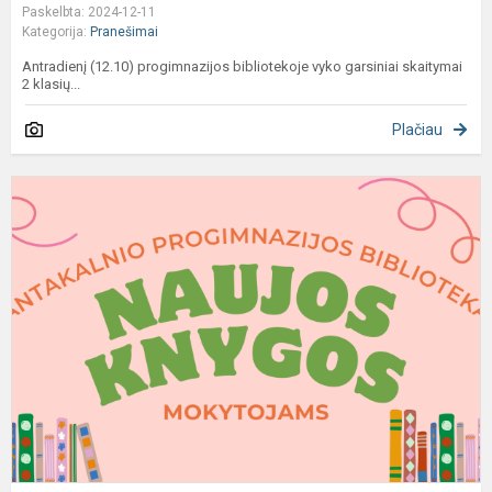
Paskelbta: 2024-12-11
Kategorija:
Pranešimai
Antradienį (12.10) progimnazijos bibliotekoje vyko garsiniai skaitymai
2 klasių...
Plačiau
N
k
m
V
b