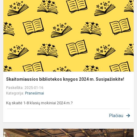
k
2
m
S
Skaitomiausios bibliotekos knygos 2024 m. Susipažinkite!
Paskelbta: 2025-01-16
Kategorija:
Pranešimai
Ką skaitė 1-8 klasių mokiniai 2024 m.?
Plačiau
8