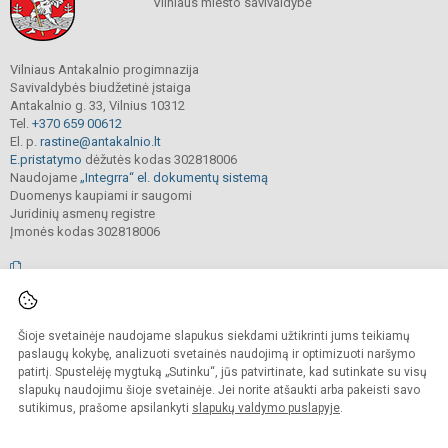
Vilniaus miesto savivaldybė
Vilniaus Antakalnio progimnazija
Savivaldybės biudžetinė įstaiga
Antakalnio g. 33, Vilnius 10312
Tel.
+370 659 00612
El. p.
rastine@antakalnio.lt
E.pristatymo
dėžutės kodas 302818006
Naudojame
„Integrra“ el. dokumentų sistemą
Duomenys kaupiami ir saugomi
Juridinių asmenų registre
Įmonės kodas 302818006
© 2026. Vilniaus Antakalnio progimnazija. Visos teisės saugomos.
Šioje svetainėje naudojame slapukus siekdami užtikrinti jums teikiamų
Kopijuoti, cituoti ar kitaip atvaizduoti internetinės svetainės turinį be raštiško
mokyklos vadovų sutikimo yra draudžiama.
paslaugų kokybę, analizuoti svetainės naudojimą ir optimizuoti naršymo
patirtį. Spustelėję mygtuką „Sutinku“, jūs patvirtinate, kad sutinkate su visų
Prieinamumo paraiška
Slapukų valdymas
slapukų naudojimu šioje svetainėje. Jei norite atšaukti arba pakeisti savo
sutikimus, prašome apsilankyti
slapukų valdymo puslapyje
.
Sumanus būdas atnaujinti
mokyklos interneto
svetainę