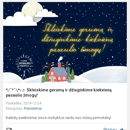
ᒄ
ᒃ
S
g
ir
d
k
p
ᒄ₍⁽ˆ⁰ˆ⁾₎ᒃ♪♬ Skleiskime gerumą ir džiuginkime kiekvieną
pasaulio žmogų!
Paskelbta: 2024-12-24
Kategorija:
Pranešimai
Kalėdų sveikinimai visos mokyklos vardu nuo mūsų pirmokėlių!
Plačiau