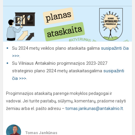
Su 2024 metų veiklos plano ataskaita galima
susipažinti čia
>>>
.
Su Vilniaus Antakalnio progimnazijos 2023-2027
strateginio plano 2024 metų ataskaitasgalima
susipažinti
čia >>>
.
Progimnazijos ataskaitą parengė mokyklos pedagogai ir
vadovai. Jei turite pastabų, siūlymų, komentarų, prašome rašyti
žemiau arba el. pašto adresu –
tomas.jankunas@antakalnio.lt
.
Tomas Jankūnas