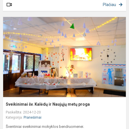
Plačiau
S
š
K
ir
N
m
p
Sveikinimai šv. Kalėdų ir Naujųjų metų proga
Paskelbta: 2024-12-20
Kategorija:
Pranešimai
Šventiniai sveikinimai mokyklos bendruomenei.