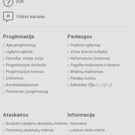
DUK
Vidinis kanalas
Progimnazija
Paslaugos
Apie progimnaziją
Pradinis ugdymas
Ugdymo aplinka
Visos dienos mokykla
Filosofija, misija, vizija
Neformalusis švietimas
Progimnazijos simboliai
Pagalba mokiniams ir tėvams
Progimnazijos himnas
Mokinių maitinimas
Uniformos
Patalpų nuoma
Bendradarbiavimas
Biblioteka =͟͟͞͞٩(๑☉ᴗ☉)੭ु⁾⁾
Priėmimas į progimnaziją
Ataskaitos
Informacija
Biudžeto vykdymo ataskaitų rinkiniai
Nuorodos
Finansinių ataskaitų rinkiniai
Laisvos darbo vietos