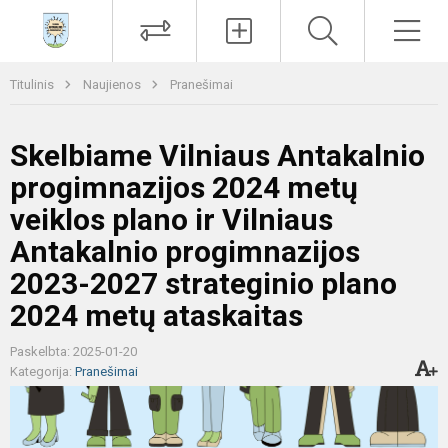
Paieška
Men
Titulinis
Naujienos
Pranešimai
Skelbiame Vilniaus Antakalnio
progimnazijos 2024 metų
veiklos plano ir Vilniaus
Antakalnio progimnazijos
2023-2027 strateginio plano
2024 metų ataskaitas
Paskelbta: 2025-01-20
Kategorija:
Pranešimai