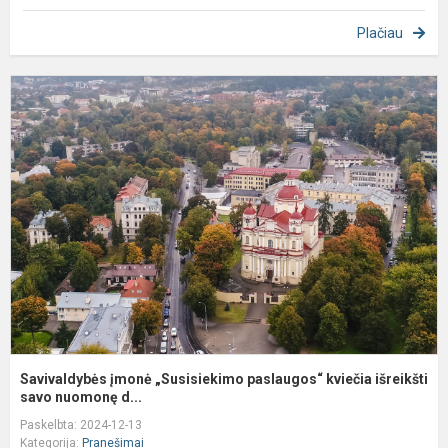
Plačiau
S
į
„
p
k
iš
Savivaldybės įmonė „Susisiekimo paslaugos“ kviečia išreikšti
savo nuomonę d...
Paskelbta: 2024-12-13
Kategorija:
Pranešimai