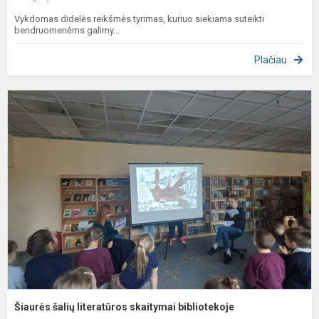
Vykdomas didelės reikšmės tyrimas, kuriuo siekiama suteikti
bendruomenėms galimy...
Plačiau
Š
š
l
s
b
Šiaurės šalių literatūros skaitymai bibliotekoje