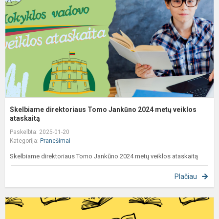
J
2
m
v
a
Skelbiame direktoriaus Tomo Jankūno 2024 metų veiklos
ataskaitą
Paskelbta: 2025-01-20
Kategorija:
Pranešimai
Skelbiame direktoriaus Tomo Jankūno 2024 metų veiklos ataskaitą
Plačiau
S
b