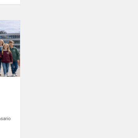
Atvirų
durų
diena
asario