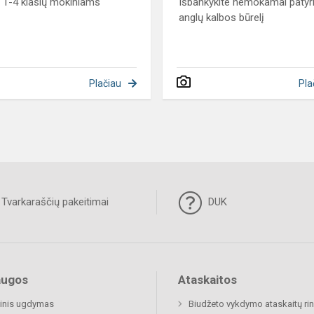
s 1-4 klasių mokiniams
Išbankykite nemokamai patyr
anglų kalbos būrelį
Plačiau
Pla
Tvarkaraščių pakeitimai
DUK
augos
Ataskaitos
inis ugdymas
Biudžeto vykdymo ataskaitų rin