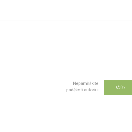
Nepamirškite
3
AČIŪ
padėkoti autoriui