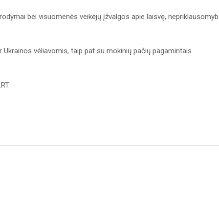
sirodymai bei visuomenės veikėjų įžvalgos apie laisvę, nepriklausomy
r Ukrainos vėliavomis, taip pat su mokinių pačių pagamintais
.
 LRT.