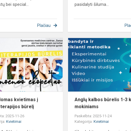
ų bei special...
pasidalyti šiluma...
Plačiau
Pla
Papildomas
kvietimas
į
kineziterapijos
būrelį
domas kvietimas į
Anglų kalbos būrelis 1-3 k
terapijos būrelį
mokiniams
ta: 2025-11-26
Paskelbta: 2025-11-24
ija:
Kvietimai
Kategorija:
Kvietimai