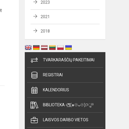
2023
bę
2021
2018
TVARKARAŠČIŲ PAKEITIMAI
REGISTRAI
KALENDORIUS
BIBLIOTEKA =͟͟͞͞٩(๑☉ᴗ☉)੭ु⁾⁾
LAISVOS DARBO VIETOS