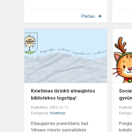
Plačiau
Kvietimas
išrinkti
atnaujintos
bibliotekos
logotipą!
Kvietimas išrinkti atnaujintos
Socia
bibliotekos logotipą!
gyvū
Paskelbta: 2025-12-11
Paskelb
Kategorija:
Kvietimai
Kategor
Džiaugiamės pranešdami, kad
Priegl
Vilniaus miesto savivaldybės
kokybi