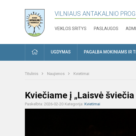
VILNIAUS ANTAKALNIO PRO
VEIKLOS SRITYS
PASLAUGOS
ADMI
PRADŽIA
UGDYMAS
PAGALBA MOKINIAMS IR 
Titulinis
Naujienos
Kvietimai
Kviečiame į „Laisvė švieči
Paskelbta: 2026-02-20
Kategorija:
Kvietimai