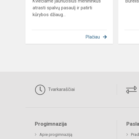
Kviečiame jaunuosius menininkus
Būreli
atrasti spalvų pasaulį ir patirti
kūrybos džiaug...
Plačiau
Tvarkaraščiai
Progimnazija
Pasl
Apie progimnaziją
Prad