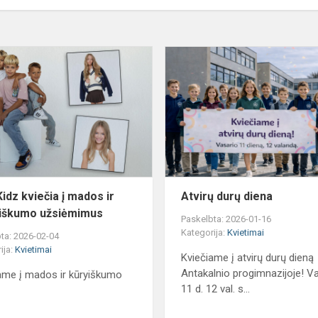
DUO
Kidz
kviečia
į
mados
ir
kūrybiškumo
užsiėmimus
idz kviečia į mados ir
Atvirų durų diena
iškumo užsiėmimus
Paskelbta: 2026-01-16
Kategorija:
Kvietimai
ta: 2026-02-04
ija:
Kvietimai
Kviečiame į atvirų durų dieną
Antakalnio progimnazijoje! V
ame į mados ir kūryiškumo
11 d. 12 val. s...