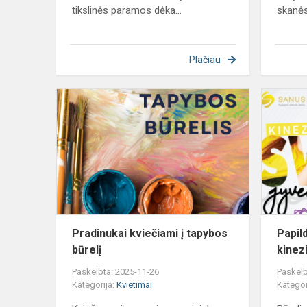
tikslinės paramos dėka...
skanėst
Plačiau
Pradinukai
kviečiami
į
tapybos
būrelį
Pradinukai kviečiami į tapybos
Papil
būrelį
kinezi
Paskelbta: 2025-11-26
Paskelb
Kategorija:
Kvietimai
Kategor