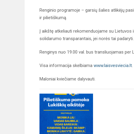
Renginio programoje – garsių šalies atlikėjų pa
ir pilietiškumą.
Į aikštę atkeliauti rekomenduojame su Lietuvos i
solidarumo transparantais, jei norės tai padaryti
Renginys nuo 19.00 val. bus transliuojamas per
Visa informacija skelbiama
www.laisvesviecia.lt
.
Maloniai kviečiame dalyvauti.