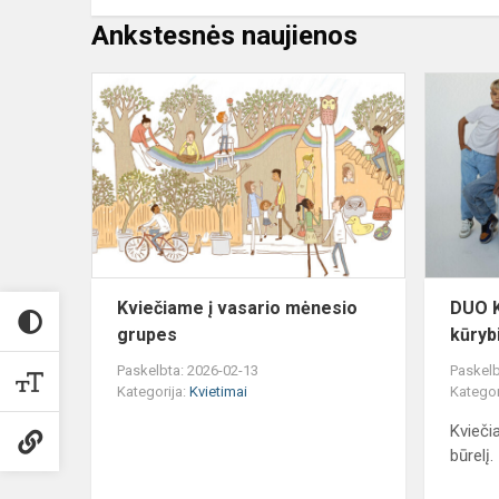
Ankstesnės naujienos
Kviečiame
į
vasario
mėnesio
grupes
Kviečiame į vasario mėnesio
DUO K
grupes
kūryb
Paskelbta: 2026-02-13
Paskelb
Kategorija:
Kvietimai
Kategor
Kvieči
būrelį.