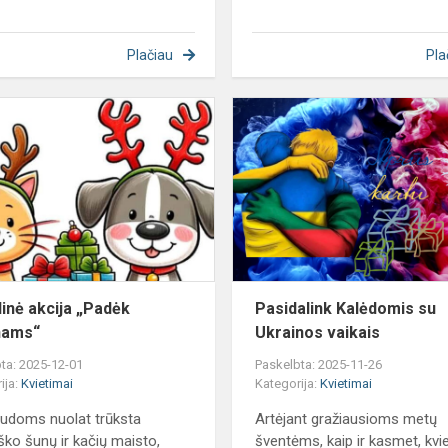
Plačiau
Pla
Socialinė
akcija
„Padėk
gyvūnams“
linė akcija „Padėk
Pasidalink Kalėdomis su
nams“
Ukrainos vaikais
ta: 2025-12-01
Paskelbta: 2025-11-26
ija:
Kvietimai
Kategorija:
Kvietimai
audoms nuolat trūksta
Artėjant gražiausioms metų
ško šunų ir kačių maisto,
šventėms, kaip ir kasmet, kv