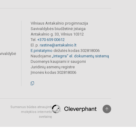
Vilniaus Antakalnio progimnazija
Savivaldybės biudžetinė įstaiga
Antakalnio g. 33, Vilnius 10312
Tel.
+370 659 00612
El. p.
rastine@antakalnio.lt
E.pristatymo
dėžutės kodas 302818006
vivaldybė
Naudojame
„Integrra“ el. dokumentų sistemą
Duomenys kaupiami ir saugomi
Juridinių asmenų registre
Įmonės kodas 302818006
Sumanus būdas atnaujinti
mokyklos interneto
svetainę