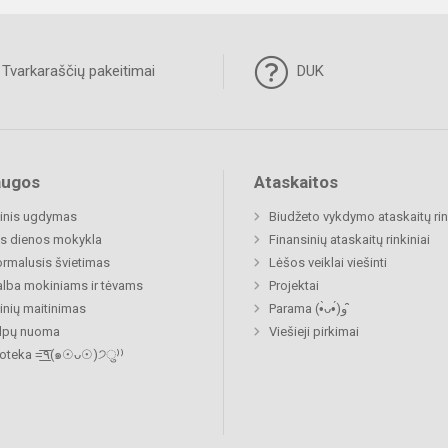
Tvarkaraščių pakeitimai
DUK
augos
Ataskaitos
inis ugdymas
Biudžeto vykdymo ataskaitų rin
s dienos mokykla
Finansinių ataskaitų rinkiniai
rmalusis švietimas
Lėšos veiklai viešinti
lba mokiniams ir tėvams
Projektai
nių maitinimas
Parama (•̀ᴗ•́)و ̑̑
alpų nuoma
Viešieji pirkimai
Biblioteka =͟͟͞͞٩(๑☉ᴗ☉)੭ु⁾⁾