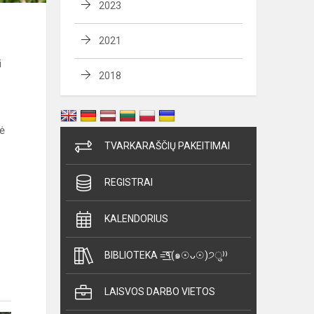
2023
2021
i
2018
pė
TVARKARAŠČIŲ PAKEITIMAI
REGISTRAI
KALENDORIUS
BIBLIOTEKA =͟͟͞͞٩(๑☉ᴗ☉)੭ु⁾⁾
LAISVOS DARBO VIETOS