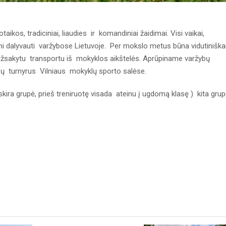
aikos, tradiciniai, liaudies ir komandiniai žaidimai. Visi vaikai,
 dalyvauti varžybose Lietuvoje. Per mokslo metus būna vidutiniška
 užsakytu transportu iš mokyklos aikštelės. Aprūpiname varžybų
ių turnyrus Vilniaus mokyklų sporto salėse.
ira grupė, prieš treniruotę visada ateinu į ugdomą klasę ) kita gru