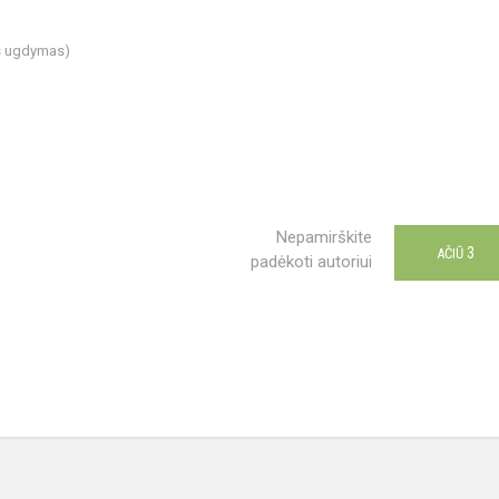
is ugdymas)
Nepamirškite
3
AČIŪ
padėkoti autoriui