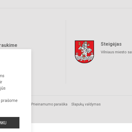
Steigėjas
raukime
Vilniaus miesto sa
ums
ir
 jūs
s, prašome
Prieinamumo paraiška
Slapukų valdymas
INKU