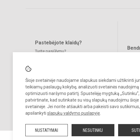
Pastebėjote klaidų?
Bend
Turite pasiūlymų?
RAŠYKITE
Šioje svetainėje naudojame slapukus siekdami užtikrinti j
teikiamų paslaugų kokybę, analizuoti svetainės naudojimą 
optimizuoti naršymo patirtį. Spustelėję mygtuką „Sutinku“,
patvirtinate, kad sutinkate su visų slapukų naudojimu šioje
svetainėje. Jei norite atšaukti arba pakeisti savo sutikimu
© 2026. Vilniaus Antakalnio progimnazija. Visos teisės saugomos.
apsilankyti
slapukų valdymo puslapyje
.
Kopijuoti, cituoti ar kitaip atvaizduoti internetinės svetainės turinį be
raštiško mokyklos vadovų sutikimo yra draudžiama.
NUSTATYMAI
NESUTINKU
SUT