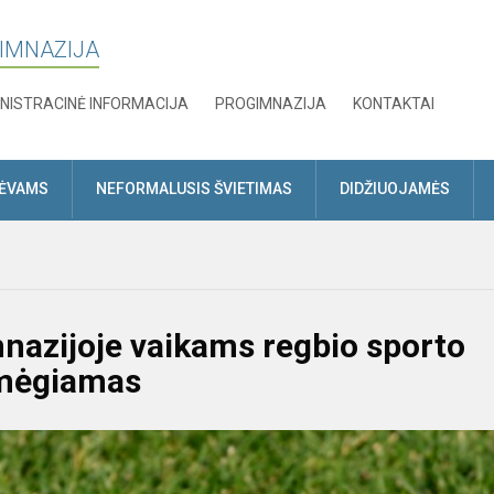
GIMNAZIJA
NISTRACINĖ INFORMACIJA
PROGIMNAZIJA
KONTAKTAI
TĖVAMS
NEFORMALUSIS ŠVIETIMAS
DIDŽIUOJAMĖS
nazijoje vaikams regbio sporto
r mėgiamas