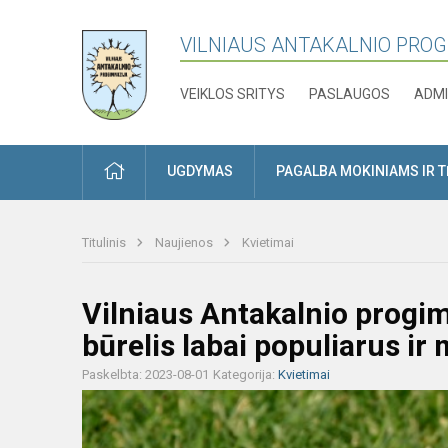
VILNIAUS ANTAKALNIO PRO
VEIKLOS SRITYS
PASLAUGOS
ADMI
PRADŽIA
UGDYMAS
PAGALBA MOKINIAMS IR 
Titulinis
Naujienos
Kvietimai
Vilniaus Antakalnio progim
būrelis labai populiarus i
Paskelbta: 2023-08-01
Kategorija:
Kvietimai