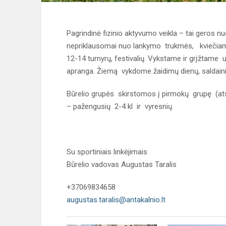
Pagrindinė fizinio aktyvumo veikla – tai geros nuot
nepriklausomai nuo lankymo trukmės, kviečiami
12-14 turnyrų, festivalių. Vykstame ir grįžtame
apranga. Žiemą vykdome žaidimų dienų, saldain
Būrelio grupės skirstomos į pirmokų grupę (atsk
– pažengusių 2-4 kl ir vyresnių.
Su sportiniais linkėjimais
Būrelio vadovas Augustas Taralis
+37069834658
augustas.taralis@antakalnio.lt