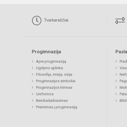
Tvarkaraščiai
Progimnazija
Pasl
Apie progimnaziją
Prad
Ugdymo aplinka
Viso
Filosofija, misija, vizija
Nefo
Progimnazijos simboliai
Paga
Progimnazijos himnas
Moki
Uniformos
Pat
Bendradarbiavimas
Priėmimas į progimnaziją