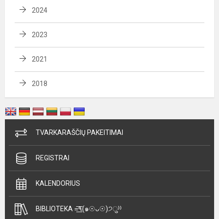
2024
2023
2021
2018
TVARKARAŠČIŲ PAKEITIMAI
REGISTRAI
KALENDORIUS
BIBLIOTEKA =͟͟͞͞٩(๑☉ᴗ☉)੭ु⁾⁾