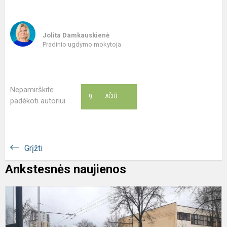
Jolita Damkauskienė
Pradinio ugdymo mokytoja
Nepamirškite
9
AČIŪ
padėkoti autoriui
Grįžti
Ankstesnės naujienos
"
p
f