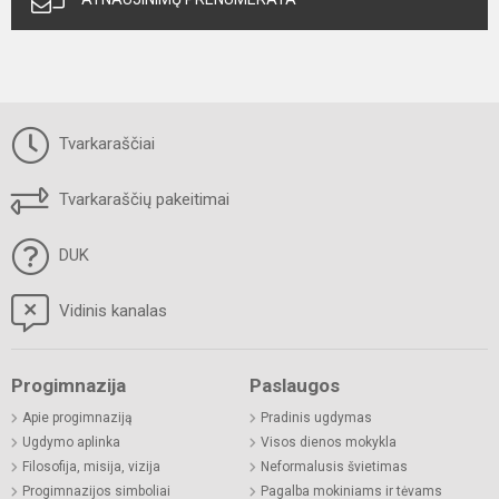
Tvarkaraščiai
Tvarkaraščių pakeitimai
DUK
Vidinis kanalas
Progimnazija
Paslaugos
Apie progimnaziją
Pradinis ugdymas
Ugdymo aplinka
Visos dienos mokykla
Filosofija, misija, vizija
Neformalusis švietimas
Progimnazijos simboliai
Pagalba mokiniams ir tėvams