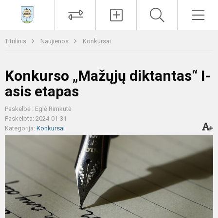
Paieška
Men
Titulinis
Naujienos
Konkursai
Konkurso „Mažųjų diktantas“ I-
asis etapas
Paskelbė : Eglė Rimkutė
Paskelbta: 2024-01-31
Kategorija:
Konkursai