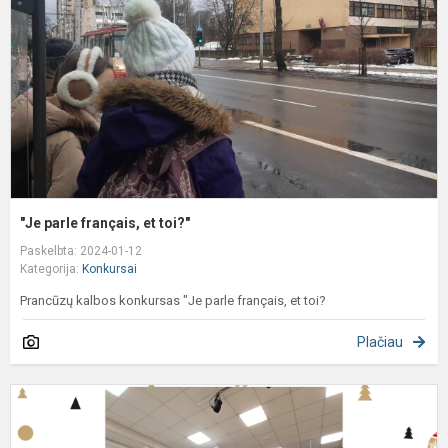
e
t
"Je parle français, et toi?"
Paskelbta: 2024-01-12
Kategorija:
Konkursai
Prancūzų kalbos konkursas "Je parle français, et toi?
Plačiau
P
a
k