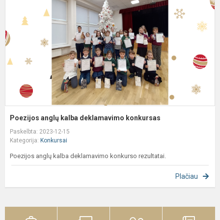
d
k
Poezijos anglų kalba deklamavimo konkursas
Paskelbta: 2023-12-15
Kategorija:
Konkursai
Poezijos anglų kalba deklamavimo konkurso rezultatai.
Plačiau