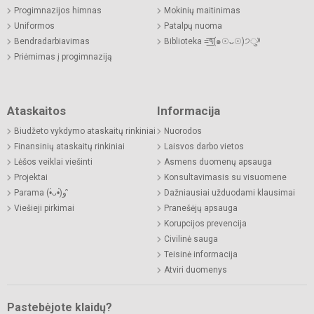
Progimnazijos himnas
Mokinių maitinimas
Uniformos
Patalpų nuoma
Bendradarbiavimas
Biblioteka =͟͟͞͞٩(๑☉ᴗ☉)੭ु⁾⁾
Priėmimas į progimnaziją
Ataskaitos
Informacija
Biudžeto vykdymo ataskaitų rinkiniai
Nuorodos
Finansinių ataskaitų rinkiniai
Laisvos darbo vietos
Lėšos veiklai viešinti
Asmens duomenų apsauga
Projektai
Konsultavimasis su visuomene
Parama (•̀ᴗ•́)و ̑̑
Dažniausiai užduodami klausimai
Viešieji pirkimai
Pranešėjų apsauga
Korupcijos prevencija
Civilinė sauga
Teisinė informacija
Atviri duomenys
Pastebėjote klaidų?