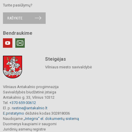
Turite pasiūlymų?
RAŠYKITE
Bendraukime
Steigėjas
Vilniaus miesto savivaldybė
Vilniaus Antakalnio progimnazija
Savivaldybės biudžetinė įstaiga
Antakalnio g. 33, Vilnius 10312
Tel.
+370 659 00612
El. p.
rastine@antakalnio.lt
E.pristatymo
dėžutės kodas 302818006
Naudojame
„Integrra“ el. dokumentų sistemą
Duomenys kaupiami ir saugomi
Juridinių asmenų registre