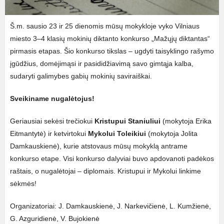
Š.m. sausio 23 ir 25 dienomis mūsų mokykloje vyko
Vilniaus
miesto 3–4 klasių mokinių diktanto konkurso
„Mažųjų diktantas“
pirmasis etapas. Šio konkurso tikslas – ugdyti taisyklingo rašymo
įgūdžius, domėjimąsi ir pasididžiavimą savo gimtąja kalba,
sudaryti galimybes gabių mokinių saviraiškai.
Sveikiname nugalėtojus!
Geriausiai sekėsi trečiokui
Kristupui Staniuliui
(mokytoja Erika
Eitmantytė)
ir ketvirtokui
Mykolui Toleikiui
(mokytoja Jolita
Damkauskienė), kurie atstovaus mūsų mokyklą antrame
konkurso etape. Visi konkurso dalyviai buvo apdovanoti padėkos
raštais, o nugalėtojai – diplomais. Kristupui ir Mykolui linkime
sėkmės!
Organizatoriai:
J. Damkauskienė, J. Narkevičienė, L. Kumžienė,
G. Azguridienė, V. Bujokienė