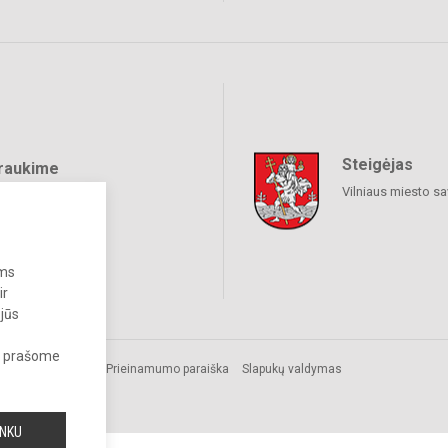
Steigėjas
raukime
Vilniaus miesto sa
ums
ir
 jūs
s, prašome
Prieinamumo paraiška
Slapukų valdymas
INKU