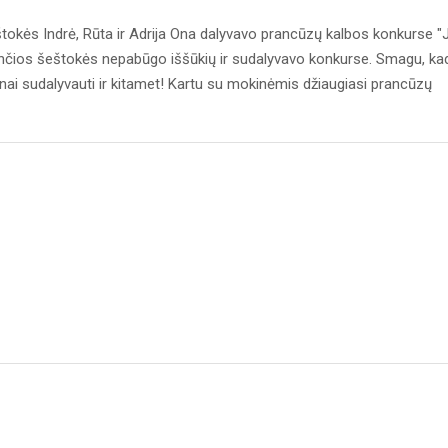
okės Indrė, Rūta ir Adrija Ona dalyvavo prancūzų kalbos konkurse "
ančios šeštokės nepabūgo iššūkių ir sudalyvavo konkurse. Smagu, ka
nai sudalyvauti ir kitamet! Kartu su mokinėmis džiaugiasi prancūzų