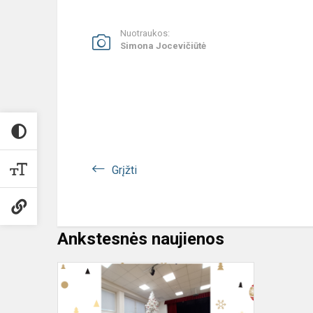
Nuotraukos:
Simona Jocevičiūtė
Grįžti
Ankstesnės naujienos
Poezijos
anglų
kalba