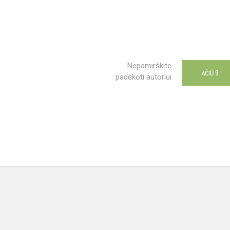
Nepamirškite
9
AČIŪ
padėkoti autoriui