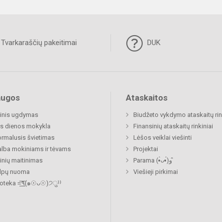
Tvarkaraščių pakeitimai
DUK
augos
Ataskaitos
inis ugdymas
Biudžeto vykdymo ataskaitų rin
s dienos mokykla
Finansinių ataskaitų rinkiniai
rmalusis švietimas
Lėšos veiklai viešinti
lba mokiniams ir tėvams
Projektai
nių maitinimas
Parama (•̀ᴗ•́)و ̑̑
alpų nuoma
Viešieji pirkimai
Biblioteka =͟͟͞͞٩(๑☉ᴗ☉)੭ु⁾⁾