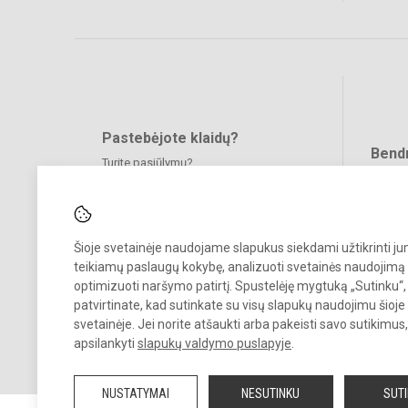
Pastebėjote klaidų?
Bend
Turite pasiūlymų?
RAŠYKITE
Šioje svetainėje naudojame slapukus siekdami užtikrinti j
teikiamų paslaugų kokybę, analizuoti svetainės naudojimą 
optimizuoti naršymo patirtį. Spustelėję mygtuką „Sutinku“,
patvirtinate, kad sutinkate su visų slapukų naudojimu šioje
svetainėje. Jei norite atšaukti arba pakeisti savo sutikimu
© 2026. Vilniaus Antakalnio progimnazija. Visos teisės saugomos.
apsilankyti
slapukų valdymo puslapyje
.
Kopijuoti, cituoti ar kitaip atvaizduoti internetinės svetainės turinį be
raštiško mokyklos vadovų sutikimo yra draudžiama.
NUSTATYMAI
NESUTINKU
SUT