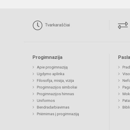
Tvarkaraščiai
Progimnazija
Pasl
Apie progimnaziją
Prad
Ugdymo aplinka
Viso
Filosofija, misija, vizija
Nefo
Progimnazijos simboliai
Paga
Progimnazijos himnas
Moki
Uniformos
Pat
Bendradarbiavimas
Priėmimas į progimnaziją