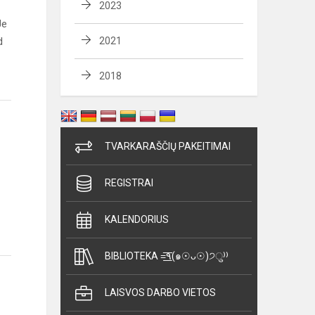
2023
Je
d
2021
2018
TVARKARAŠČIŲ PAKEITIMAI
REGISTRAI
KALENDORIUS
BIBLIOTEKA =͟͟͞͞٩(๑☉ᴗ☉)੭ु⁾⁾
LAISVOS DARBO VIETOS