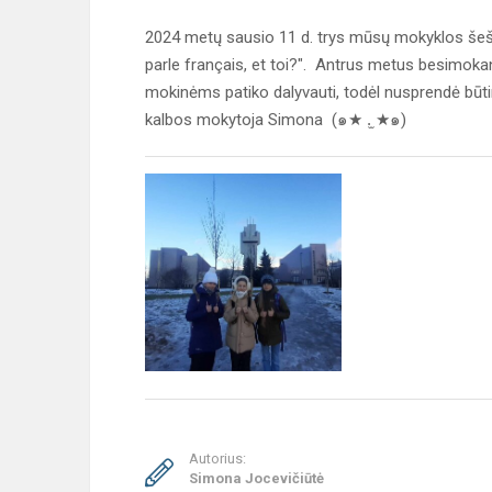
2024 metų sausio 11 d. trys mūsų mokyklos šešt
parle français, et toi?". Antrus metus besimok
mokinėms patiko dalyvauti, todėl nusprendė būti
kalbos mokytoja Simona (๑★ .̫ ★๑)
Autorius:
Simona Jocevičiūtė