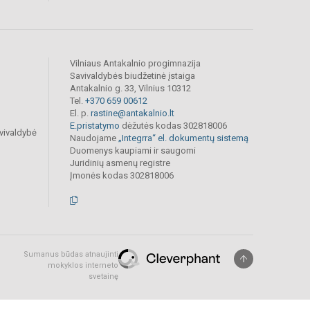
Vilniaus Antakalnio progimnazija
Savivaldybės biudžetinė įstaiga
Antakalnio g. 33, Vilnius 10312
Tel.
+370 659 00612
El. p.
rastine@antakalnio.lt
E.pristatymo
dėžutės kodas 302818006
vivaldybė
Naudojame
„Integrra“ el. dokumentų sistemą
Duomenys kaupiami ir saugomi
Juridinių asmenų registre
Įmonės kodas 302818006
Sumanus būdas atnaujinti
mokyklos interneto
svetainę