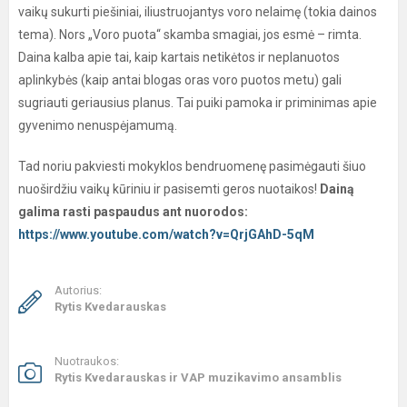
vaikų sukurti piešiniai, iliustruojantys voro nelaimę (tokia dainos
tema). Nors „Voro puota“ skamba smagiai, jos esmė – rimta.
Daina kalba apie tai, kaip kartais netikėtos ir neplanuotos
aplinkybės (kaip antai blogas oras voro puotos metu) gali
sugriauti geriausius planus. Tai puiki pamoka ir priminimas apie
gyvenimo nenuspėjamumą.
Tad noriu pakviesti mokyklos bendruomenę pasimėgauti šiuo
nuoširdžiu vaikų kūriniu ir pasisemti geros nuotaikos!
Dainą
galima rasti paspaudus ant nuorodos:
https://www.youtube.com/watch?v=QrjGAhD-5qM
Autorius:
Rytis Kvedarauskas
Nuotraukos:
Rytis Kvedarauskas ir VAP muzikavimo ansamblis