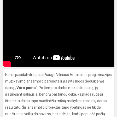
Norisi pasidalinti ir pasidžiaugti Vilniaus Antakalnio progimnazijos
muzikavimo ansamblio parengta ir įrašytą Ingos Šeduikienės
dainą „
Voro puota
“. Po įtempto darbo mokantis dainą, ją
įrašinėjant galiausiai bendrų pastangų dėka, kažkada rugsėji
išsirinkta daina tapo nuoširdžių mūsų mokyklos mokinių darbo
rezultatu. Šis ansamblio projektas tapo ypatingas ne tik dėl
nuoširdaus vaikų dainavimo, bet ir dėl to, kad jį papuošė pačių