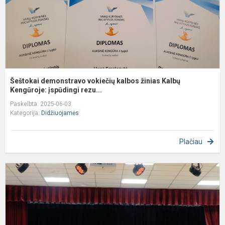
K
Šeštokai demonstravo vokiečių kalbos žinias Kalbų
Kengūroje: įspūdingi rezu...
Paskelbta: 2025-06-03
Kategorija:
Didžiuojamės
Plačiau
1
k
A
š
-