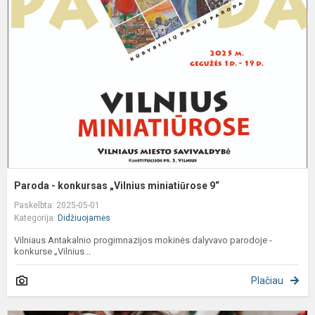
k
„
m
9
Paroda - konkursas „Vilnius miniatiūrose 9“
Paskelbta: 2025-05-01
Kategorija:
Didžiuojamės
Vilniaus Antakalnio progimnazijos mokinės dalyvavo parodoje -
konkurse „Vilnius...
Plačiau