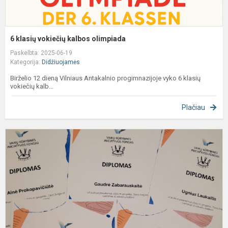
6 klasių vokiečių kalbos olimpiada
Paskelbta: 2025-06-19
Kategorija:
Didžiuojamės
Birželio 12 dieną Vilniaus Antakalnio progimnazijoje vyko 6 klasių
vokiečių kalb...
Plačiau
M
k
ir
t
a
v
ir
ili