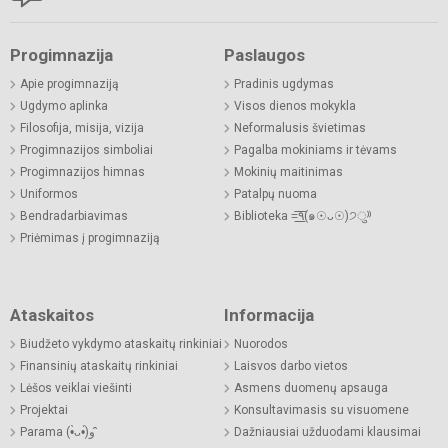
Progimnazija
Paslaugos
Apie progimnaziją
Pradinis ugdymas
Ugdymo aplinka
Visos dienos mokykla
Filosofija, misija, vizija
Neformalusis švietimas
Progimnazijos simboliai
Pagalba mokiniams ir tėvams
Progimnazijos himnas
Mokinių maitinimas
Uniformos
Patalpų nuoma
Bendradarbiavimas
Biblioteka =͟͟͞͞٩(๑☉ᴗ☉)੭ु⁾⁾
Priėmimas į progimnaziją
Ataskaitos
Informacija
Biudžeto vykdymo ataskaitų rinkiniai
Nuorodos
Finansinių ataskaitų rinkiniai
Laisvos darbo vietos
Lėšos veiklai viešinti
Asmens duomenų apsauga
Projektai
Konsultavimasis su visuomene
Parama (•̀ᴗ•́)و ̑̑
Dažniausiai užduodami klausimai