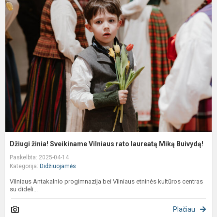
D
ž
S
V
r
l
M
B
Džiugi žinia! Sveikiname Vilniaus rato laureatą Miką Buivydą!
Paskelbta: 2025-04-14
Kategorija:
Didžiuojamės
Vilniaus Antakalnio progimnazija bei Vilniaus etninės kultūros centras
su dideli...
Plačiau