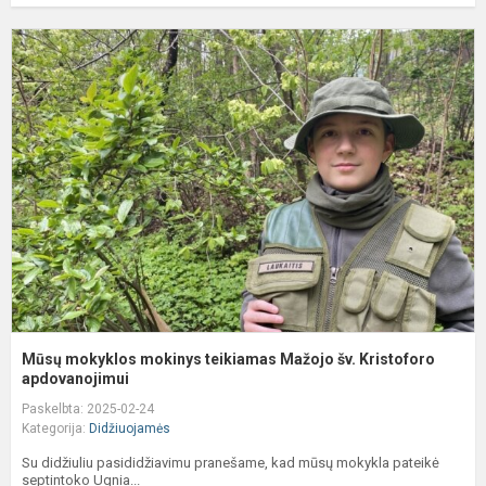
M
m
m
t
M
š
K
a
Mūsų mokyklos mokinys teikiamas Mažojo šv. Kristoforo
apdovanojimui
Paskelbta: 2025-02-24
Kategorija:
Didžiuojamės
Su didžiuliu pasididžiavimu pranešame, kad mūsų mokykla pateikė
septintoko Ugnia...