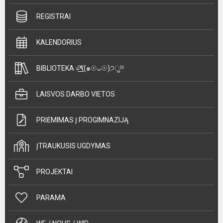
REGISTRAI
KALENDORIUS
BIBLIOTEKA =͟͟͞͞٩(๑☉ᴗ☉)੭ु⁾⁾
LAISVOS DARBO VIETOS
PRIĖMIMAS Į PROGIMNAZIJĄ
ĮTRAUKUSIS UGDYMAS
PROJEKTAI
PARAMA