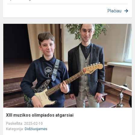
Plačiau
X
m
o
a
XIII muzikos olimpiados atgarsiai
Paskelbta: 2025-02-10
Kategorija:
Didžiuojamės