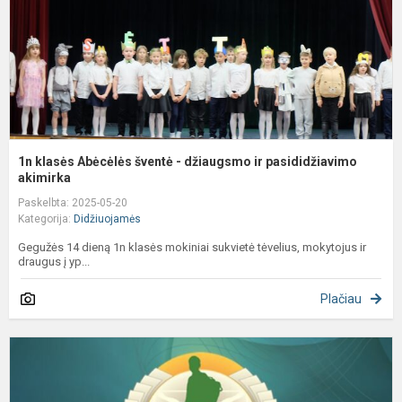
d
ir
p
ak
1n klasės Abėcėlės šventė - džiaugsmo ir pasididžiavimo
akimirka
Paskelbta: 2025-05-20
Kategorija:
Didžiuojamės
Gegužės 14 dieną 1n klasės mokiniai sukvietė tėvelius, mokytojus ir
draugus į yp...
Plačiau
K
y
p