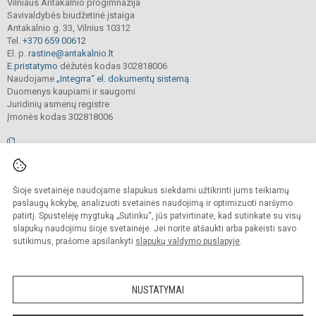
Vilniaus Antakalnio progimnazija
Savivaldybės biudžetinė įstaiga
Antakalnio g. 33, Vilnius 10312
Tel.
+370 659 00612
El. p.
rastine@antakalnio.lt
E.pristatymo
dėžutės kodas 302818006
Naudojame
„Integrra“ el. dokumentų sistemą
Duomenys kaupiami ir saugomi
Juridinių asmenų registre
Įmonės kodas 302818006
© 2026. Vilniaus Antakalnio progimnazija. Visos teisės saugomos.
Šioje svetainėje naudojame slapukus siekdami užtikrinti jums teikiamų
Kopijuoti, cituoti ar kitaip atvaizduoti internetinės svetainės turinį be raštiško
mokyklos vadovų sutikimo yra draudžiama.
paslaugų kokybę, analizuoti svetainės naudojimą ir optimizuoti naršymo
patirtį. Spustelėję mygtuką „Sutinku“, jūs patvirtinate, kad sutinkate su visų
Prieinamumo paraiška
Slapukų valdymas
slapukų naudojimu šioje svetainėje. Jei norite atšaukti arba pakeisti savo
sutikimus, prašome apsilankyti
slapukų valdymo puslapyje
.
Sumanus būdas atnaujinti
mokyklos interneto
svetainę
NUSTATYMAI