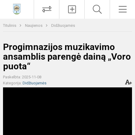
Paieška
Men
Titulinis
Naujienos
Didžiuojamės
Progimnazijos muzikavimo
ansamblis parengė dainą „Voro
puota“
Paskelbta: 2025-11-08
Kategorija:
Didžiuojamės