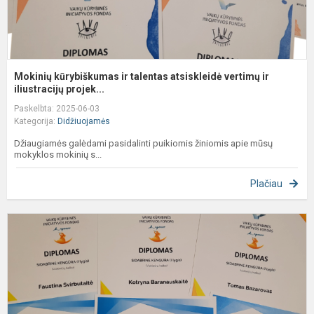
Mokinių kūrybiškumas ir talentas atsiskleidė vertimų ir
iliustracijų projek...
Paskelbta: 2025-06-03
Kategorija:
Didžiuojamės
Džiaugiamės galėdami pasidalinti puikiomis žiniomis apie mūsų
mokyklos mokinių s...
Plačiau
Š
d
v
k
ž
K