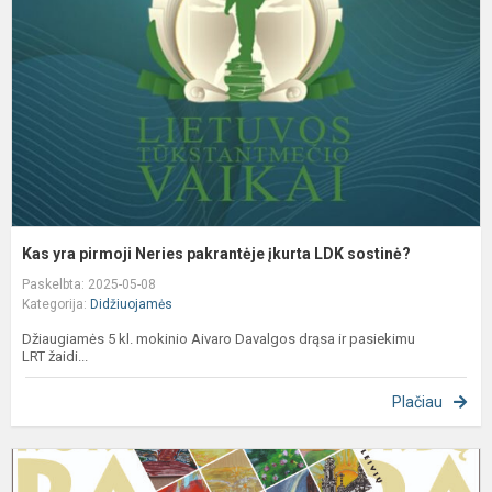
N
p
į
L
s
Kas yra pirmoji Neries pakrantėje įkurta LDK sostinė?
Paskelbta: 2025-05-08
Kategorija:
Didžiuojamės
Džiaugiamės 5 kl. mokinio Aivaro Davalgos drąsa ir pasiekimu
LRT žaidi...
Plačiau
P
-