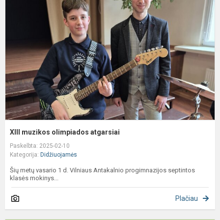
o
a
XIII muzikos olimpiados atgarsiai
Paskelbta: 2025-02-10
Kategorija:
Didžiuojamės
Šių metų vasario 1 d. Vilniaus Antakalnio progimnazijos septintos
klasės mokinys...
Plačiau