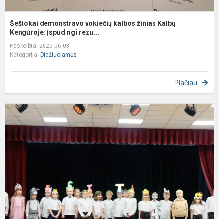
Šeštokai demonstravo vokiečių kalbos žinias Kalbų
Kengūroje: įspūdingi rezu...
Paskelbta: 2025-06-03
Kategorija:
Didžiuojamės
Plačiau
1
k
A
š
-
d
ir
p
ak