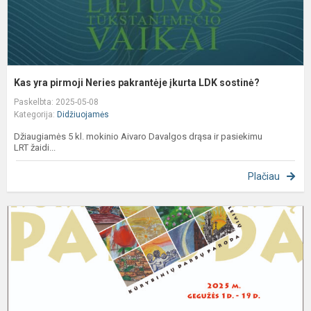
Kas yra pirmoji Neries pakrantėje įkurta LDK sostinė?
Paskelbta: 2025-05-08
Kategorija:
Didžiuojamės
Džiaugiamės 5 kl. mokinio Aivaro Davalgos drąsa ir pasiekimu
LRT žaidi...
Plačiau
P
-
k
„
m
9