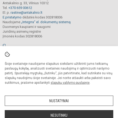
Antakalnio g. 33, Vilnius 10312
Tel.
+370 659 00612
El. p.
rastine@antakalnio.lt
E.pristatymo
dėžutės kodas 302818006
Naudojame
„Integrra“ el. dokumentų sistemą
Duomenys kaupiami ir saugomi
Juridinių asmenų registre
Įmonės kodas 302818006
© 2026. Vilniaus Antakalnio progimnazija. Visos teisės saugomos.
Šioje svetainėje naudojame slapukus siekdami užtikrinti jums teikiamų
Kopijuoti, cituoti ar kitaip atvaizduoti internetinės svetainės turinį be raštiško
mokyklos vadovų sutikimo yra draudžiama.
paslaugų kokybę, analizuoti svetainės naudojimą ir optimizuoti naršymo
patirtį. Spustelėję mygtuką „Sutinku“, jūs patvirtinate, kad sutinkate su visų
Prieinamumo paraiška
Slapukų valdymas
slapukų naudojimu šioje svetainėje. Jei norite atšaukti arba pakeisti savo
sutikimus, prašome apsilankyti
slapukų valdymo puslapyje
.
Sumanus būdas atnaujinti
mokyklos interneto
svetainę
NUSTATYMAI
NESUTINKU