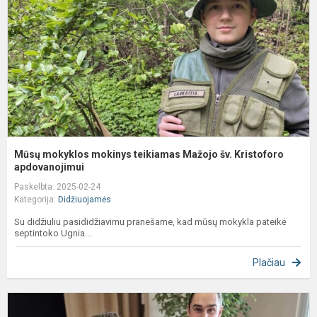
M
š
K
a
Mūsų mokyklos mokinys teikiamas Mažojo šv. Kristoforo
apdovanojimui
Paskelbta: 2025-02-24
Kategorija:
Didžiuojamės
Su didžiuliu pasididžiavimu pranešame, kad mūsų mokykla pateikė
septintoko Ugnia...
Plačiau
X
m