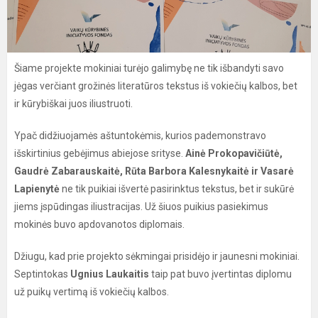
Šiame projekte mokiniai turėjo galimybę ne tik išbandyti savo
jėgas verčiant grožinės literatūros tekstus iš vokiečių kalbos, bet
ir kūrybiškai juos iliustruoti.
Ypač didžiuojamės aštuntokėmis, kurios pademonstravo
išskirtinius gebėjimus abiejose srityse.
Ainė Prokopavičiūtė,
Gaudrė Zabarauskaitė, Rūta Barbora Kalesnykaitė ir Vasarė
Lapienytė
ne tik puikiai išvertė pasirinktus tekstus, bet ir sukūrė
jiems įspūdingas iliustracijas. Už šiuos puikius pasiekimus
mokinės buvo apdovanotos diplomais.
Džiugu, kad prie projekto sėkmingai prisidėjo ir jaunesni mokiniai.
Septintokas
Ugnius Laukaitis
taip pat buvo įvertintas diplomu
už puikų vertimą iš vokiečių kalbos.