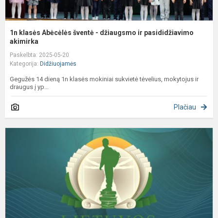
1n klasės Abėcėlės šventė - džiaugsmo ir pasididžiavimo
akimirka
Paskelbta: 2025-05-20
Kategorija:
Didžiuojamės
Gegužės 14 dieną 1n klasės mokiniai sukvietė tėvelius, mokytojus ir
draugus į yp...
Plačiau
K
y
p
N
p
į
L
s