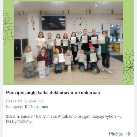
P
a
k
d
k
Poezijos anglų kalba deklamavimo konkursas
Paskelbta: 2025-01-21
Kategorija:
Didžiuojamės
2025 m. sausio 16 d. Vilniaus Antakalnio progimnazijoje vyko 3–5
klasių mokinių...
Plačiau