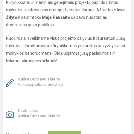
Kūrybiškumu ir meniniais gebėjimais projektą papildė ir kitos
mokinės, iliustravusios draugų išverstus darbus. Aštuntokė
Ieva
Žilytė
ir septintokė
Maja Paužaitė
už savo nuostabias
iliustracijas gavo padėkas.
Nuoširdžiai sveikiname visus projekto dalyvius ir laureatus! Jūsų
talentas, darbštumas ir kūrybiškumas yra puikus pavyzdys visai
mokyklos bendruomenei. Didžiuojamės jūsų pasiekimais ir
linkime tolimesnės sėkmės!
Aušra Dobravolskienė
Vokiečių kalbos mokytoja
Nuotraukos:
Aušra Dobravolskienė