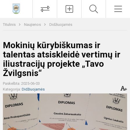
Paieška
Men
Titulinis
Naujienos
Didžiuojamės
Mokinių kūrybiškumas ir
talentas atsiskleidė vertimų ir
iliustracijų projekte „Tavo
Žvilgsnis“
Paskelbta: 2025-06-03
Kategorija:
Didžiuojamės