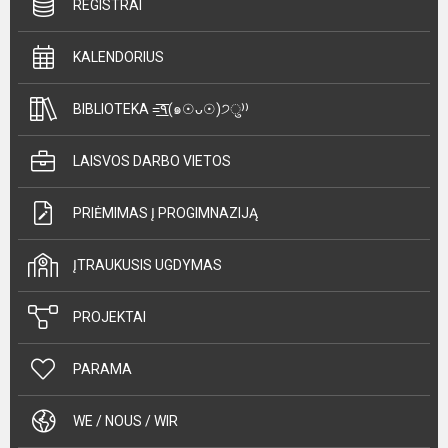
REGISTRAI
KALENDORIUS
BIBLIOTEKA =͟͟͞͞٩(๑☉ᴗ☉)੭ु⁾⁾
LAISVOS DARBO VIETOS
PRIĖMIMAS Į PROGIMNAZIJĄ
ĮTRAUKUSIS UGDYMAS
PROJEKTAI
PARAMA
WE / NOUS / WIR