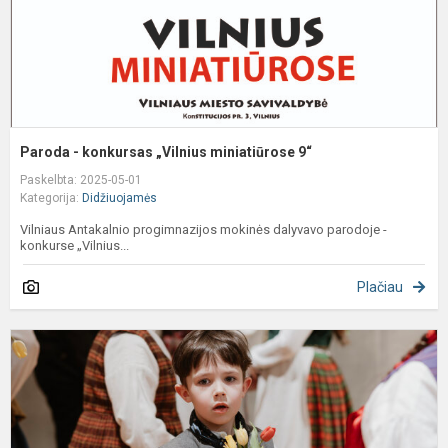
Paroda - konkursas „Vilnius miniatiūrose 9“
Paskelbta: 2025-05-01
Kategorija:
Didžiuojamės
Vilniaus Antakalnio progimnazijos mokinės dalyvavo parodoje -
konkurse „Vilnius...
Plačiau
D
ž
S
V
r