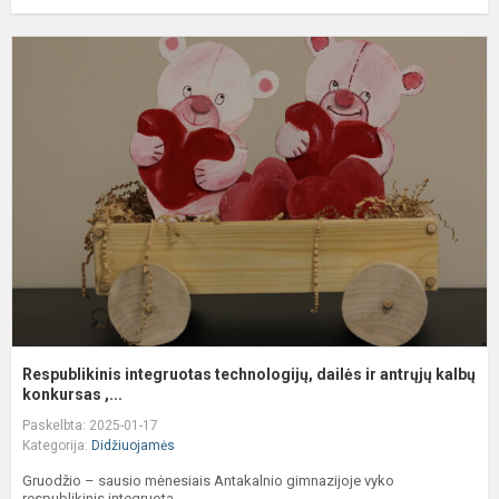
R
i
t
d
ir
a
k.
Respublikinis integruotas technologijų, dailės ir antrųjų kalbų
konkursas ,...
Paskelbta: 2025-01-17
Kategorija:
Didžiuojamės
Gruodžio – sausio mėnesiais Antakalnio gimnazijoje vyko
respublikinis integruota...