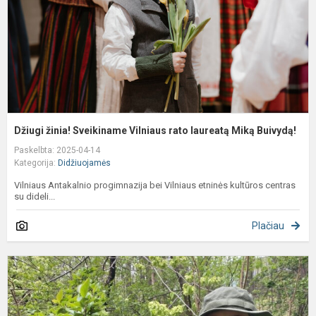
l
M
B
Džiugi žinia! Sveikiname Vilniaus rato laureatą Miką Buivydą!
Paskelbta: 2025-04-14
Kategorija:
Didžiuojamės
Vilniaus Antakalnio progimnazija bei Vilniaus etninės kultūros centras
su dideli...
Plačiau
M
m
m
t