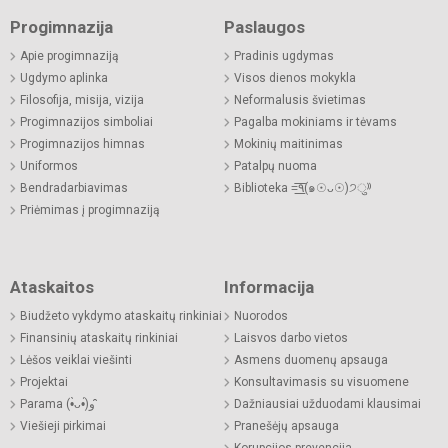
Progimnazija
Paslaugos
Apie progimnaziją
Pradinis ugdymas
Ugdymo aplinka
Visos dienos mokykla
Filosofija, misija, vizija
Neformalusis švietimas
Progimnazijos simboliai
Pagalba mokiniams ir tėvams
Progimnazijos himnas
Mokinių maitinimas
Uniformos
Patalpų nuoma
Bendradarbiavimas
Biblioteka =͟͟͞͞٩(๑☉ᴗ☉)੭ु⁾⁾
Priėmimas į progimnaziją
Ataskaitos
Informacija
Biudžeto vykdymo ataskaitų rinkiniai
Nuorodos
Finansinių ataskaitų rinkiniai
Laisvos darbo vietos
Lėšos veiklai viešinti
Asmens duomenų apsauga
Projektai
Konsultavimasis su visuomene
Parama (•̀ᴗ•́)و ̑̑
Dažniausiai užduodami klausimai
Viešieji pirkimai
Pranešėjų apsauga
Korupcijos prevencija