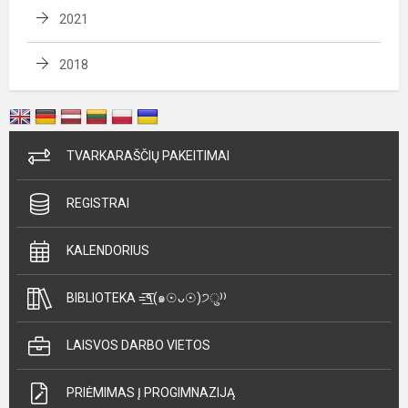
2021
2018
TVARKARAŠČIŲ PAKEITIMAI
REGISTRAI
KALENDORIUS
BIBLIOTEKA =͟͟͞͞٩(๑☉ᴗ☉)੭ु⁾⁾
LAISVOS DARBO VIETOS
PRIĖMIMAS Į PROGIMNAZIJĄ