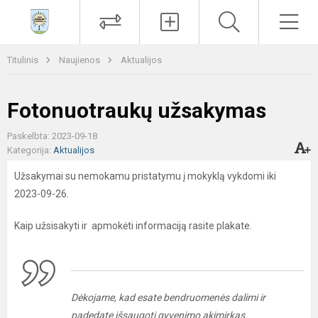
Paieška
Men
Titulinis
Naujienos
Aktualijos
Fotonuotraukų užsakymas
Paskelbta: 2023-09-18
Kategorija:
Aktualijos
Užsakymai su nemokamu pristatymu į mokyklą vykdomi iki
2023-09-26.
Kaip užsisakyti ir apmokėti informaciją rasite plakate.
Dėkojame, kad esate bendruomenės dalimi ir
padedate išsaugoti gyvenimo akimirkas.