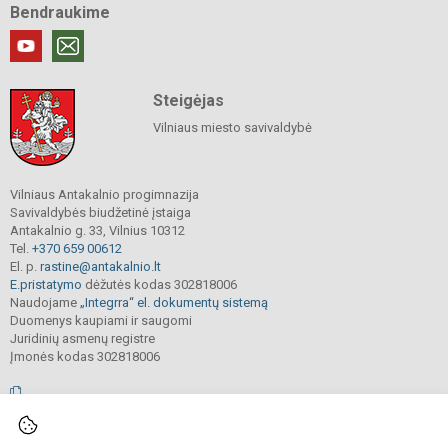
Bendraukime
Steigėjas
Vilniaus miesto savivaldybė
Vilniaus Antakalnio progimnazija
Savivaldybės biudžetinė įstaiga
Antakalnio g. 33, Vilnius 10312
Tel.
+370 659 00612
El. p.
rastine@antakalnio.lt
E.pristatymo
dėžutės kodas 302818006
Naudojame
„Integrra“ el. dokumentų sistemą
Duomenys kaupiami ir saugomi
Juridinių asmenų registre
Įmonės kodas 302818006
© 2026. Vilniaus Antakalnio progimnazija. Visos teisės saugomos.