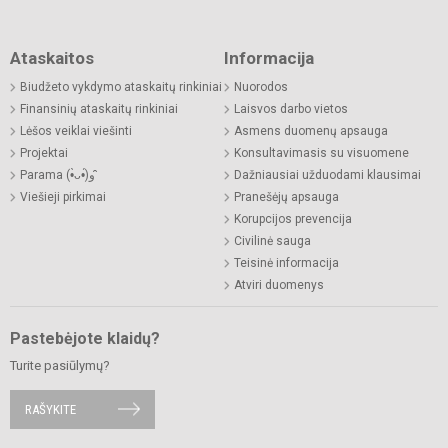
Ataskaitos
Informacija
Biudžeto vykdymo ataskaitų rinkiniai
Nuorodos
Finansinių ataskaitų rinkiniai
Laisvos darbo vietos
Lėšos veiklai viešinti
Asmens duomenų apsauga
Projektai
Konsultavimasis su visuomene
Parama (•̀ᴗ•́)و ̑̑
Dažniausiai užduodami klausimai
Viešieji pirkimai
Pranešėjų apsauga
Korupcijos prevencija
Civilinė sauga
Teisinė informacija
Atviri duomenys
Pastebėjote klaidų?
Turite pasiūlymų?
RAŠYKITE