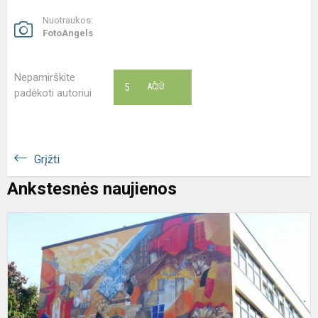
Nuotraukos:
FotoAngels
Nepamirškite
5
AČIŪ
padėkoti autoriui
Grįžti
Ankstesnės naujienos
L
d
m
ir
t