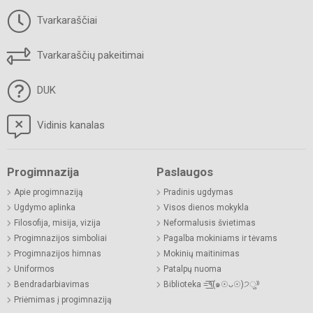
Tvarkaraščiai
Tvarkaraščių pakeitimai
DUK
Vidinis kanalas
Progimnazija
Paslaugos
Apie progimnaziją
Pradinis ugdymas
Ugdymo aplinka
Visos dienos mokykla
Filosofija, misija, vizija
Neformalusis švietimas
Progimnazijos simboliai
Pagalba mokiniams ir tėvams
Progimnazijos himnas
Mokinių maitinimas
Uniformos
Patalpų nuoma
Bendradarbiavimas
Biblioteka =͟͟͞͞٩(๑☉ᴗ☉)੭ु⁾⁾
Priėmimas į progimnaziją