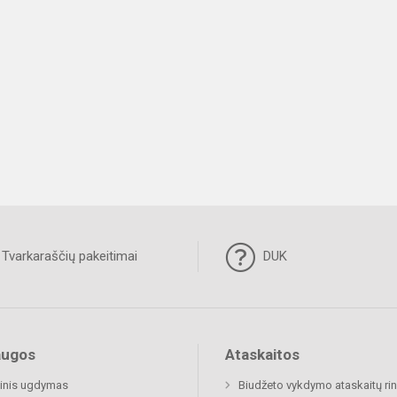
Tvarkaraščių pakeitimai
DUK
augos
Ataskaitos
inis ugdymas
Biudžeto vykdymo ataskaitų rin