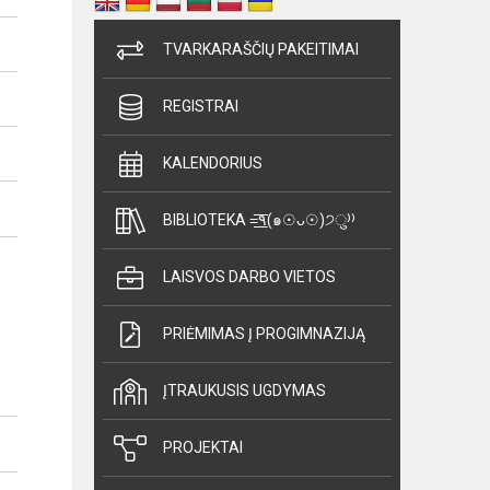
TVARKARAŠČIŲ PAKEITIMAI
REGISTRAI
KALENDORIUS
BIBLIOTEKA =͟͟͞͞٩(๑☉ᴗ☉)੭ु⁾⁾
LAISVOS DARBO VIETOS
PRIĖMIMAS Į PROGIMNAZIJĄ
ĮTRAUKUSIS UGDYMAS
PROJEKTAI