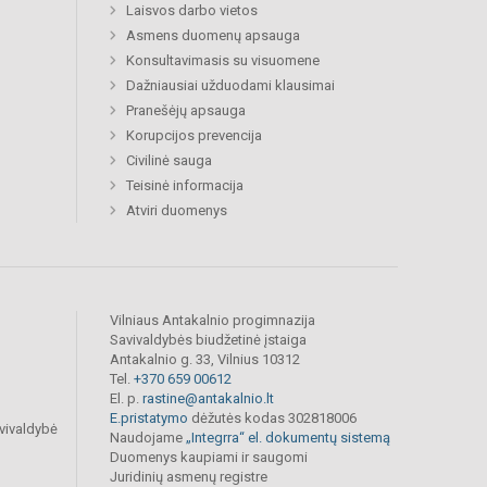
Laisvos darbo vietos
Asmens duomenų apsauga
Konsultavimasis su visuomene
Dažniausiai užduodami klausimai
Pranešėjų apsauga
Korupcijos prevencija
Civilinė sauga
Teisinė informacija
Atviri duomenys
Vilniaus Antakalnio progimnazija
Savivaldybės biudžetinė įstaiga
Antakalnio g. 33, Vilnius 10312
Tel.
+370 659 00612
El. p.
rastine@antakalnio.lt
E.pristatymo
dėžutės kodas 302818006
vivaldybė
Naudojame
„Integrra“ el. dokumentų sistemą
Duomenys kaupiami ir saugomi
Juridinių asmenų registre