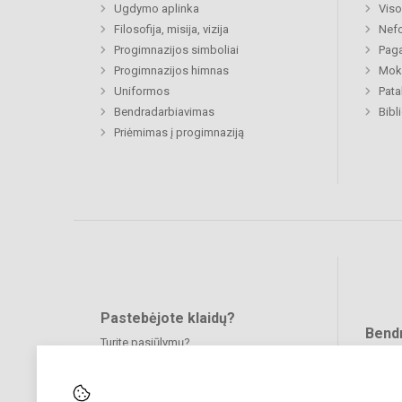
Ugdymo aplinka
Viso
Filosofija, misija, vizija
Nefo
Progimnazijos simboliai
Paga
Progimnazijos himnas
Moki
Uniformos
Pat
Bendradarbiavimas
Priėmimas į progimnaziją
Pastebėjote klaidų?
Bend
Turite pasiūlymų?
RAŠYKITE