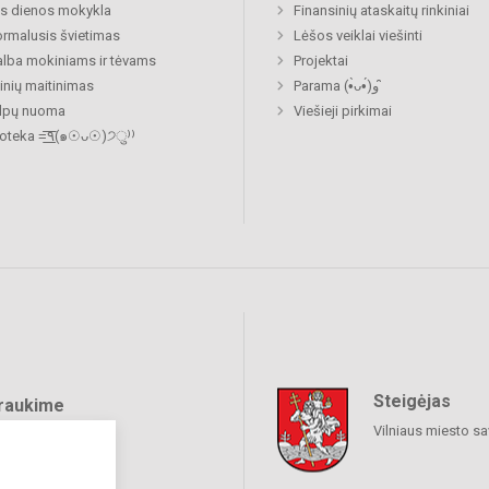
s dienos mokykla
Finansinių ataskaitų rinkiniai
rmalusis švietimas
Lėšos veiklai viešinti
lba mokiniams ir tėvams
Projektai
nių maitinimas
Parama (•̀ᴗ•́)و ̑̑
alpų nuoma
Viešieji pirkimai
Biblioteka =͟͟͞͞٩(๑☉ᴗ☉)੭ु⁾⁾
Steigėjas
raukime
Vilniaus miesto sa