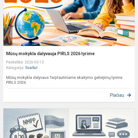
t
Mūsų mokykla dalyvauja PIRLS 2026 tyrime
Paskelbta: 2026-03-13
Kategorija:
Svarbu!
Mūsų mokykla dalyvaus Tarptautiniame skaitymo gebėjimų tyrime
PIRLS 2026
Plačiau
S
i
b