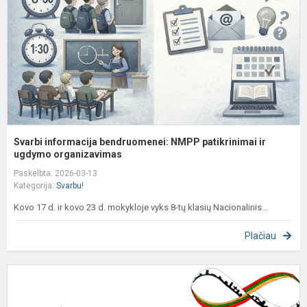
p
ir
u
Svarbi informacija bendruomenei: NMPP patikrinimai ir
ugdymo organizavimas
Paskelbta: 2026-03-13
Kategorija:
Svarbu!
Kovo 17 d. ir kovo 23 d. mokykloje vyks 8-tų klasių Nacionalinis...
Plačiau
V
A
p