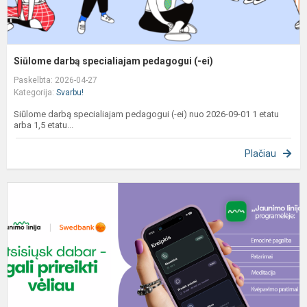
Siūlome darbą specialiajam pedagogui (-ei)
Paskelbta: 2026-04-27
Kategorija:
Svarbu!
Siūlome darbą specialiajam pedagogui (-ei) nuo 2026-09-01 1 etatu
arba 1,5 etatu...
Plačiau
N
„
l
e
p
p