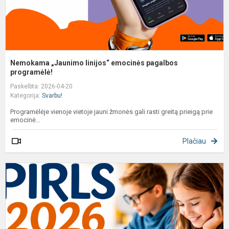
Nemokama „Jaunimo linijos“ emocinės pagalbos
programėlė!
Paskelbta: 2026-04-20
Kategorija:
Svarbu!
Programėlėje vienoje vietoje jauni žmonės gali rasti greitą prieigą prie
emocinė...
Plačiau
M
m
d
P
2