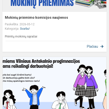
Mokinių priėmimo komisijos naujienos
Paskelbta: 2026-05-12
Kategorija:
Svarbu!
Priimtų mokinių sąrašai
Plačiau
S
d
s
p
(-
e