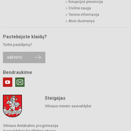
Korupcijos prevencija
Civilinė sauga
Teisinė informacija
Atviri duomenys
Pastebėjote klaidų?
Turite pasiūlymų?
RAŠYKITE
Bendraukime
Steigėjas
Vilniaus miesto savivaldybė
Vilniaus Antakalnio progimnazija
Savivaldybės biudžetinė įstaiga