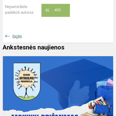
Nepamirškite
45
AČIŪ
padėkoti autoriui
Grįžti
Ankstesnės naujienos
M
p
k
n