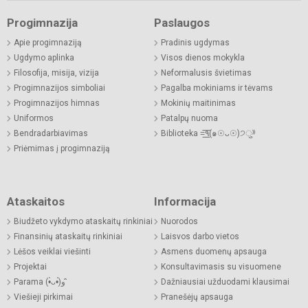
Progimnazija
Paslaugos
Apie progimnaziją
Pradinis ugdymas
Ugdymo aplinka
Visos dienos mokykla
Filosofija, misija, vizija
Neformalusis švietimas
Progimnazijos simboliai
Pagalba mokiniams ir tėvams
Progimnazijos himnas
Mokinių maitinimas
Uniformos
Patalpų nuoma
Bendradarbiavimas
Biblioteka =͟͟͞͞٩(๑☉ᴗ☉)੭ु⁾⁾
Priėmimas į progimnaziją
Ataskaitos
Informacija
Biudžeto vykdymo ataskaitų rinkiniai
Nuorodos
Finansinių ataskaitų rinkiniai
Laisvos darbo vietos
Lėšos veiklai viešinti
Asmens duomenų apsauga
Projektai
Konsultavimasis su visuomene
Parama (•̀ᴗ•́)و ̑̑
Dažniausiai užduodami klausimai
Viešieji pirkimai
Pranešėjų apsauga