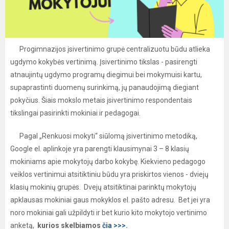
Progimnazijos įsivertinimo grupė centralizuotu būdu atlieka
ugdymo kokybės vertinimą. Įsivertinimo tikslas - pasirengti
atnaujintų ugdymo programų diegimui bei mokymuisi kartu,
supaprastinti duomenų surinkimą, jų panaudojimą diegiant
pokyčius. Šiais mokslo metais įsivertinimo respondentais
tikslingai pasirinkti mokiniai ir pedagogai.
Pagal „Renkuosi mokyti“ siūlomą įsivertinimo metodiką,
Google el. aplinkoje yra parengti klausimynai 3 – 8 klasių
mokiniams apie mokytojų darbo kokybę. Kiekvieno pedagogo
veiklos vertinimui atsitiktiniu būdu yra priskirtos vienos - dviejų
klasių mokinių grupės. Dvejų atsitiktinai parinktų mokytojų
apklausas mokiniai gaus mokyklos el. pašto adresu. Bet jei yra
noro mokiniai gali užpildyti ir bet kurio kito mokytojo vertinimo
anketą,
kurios skelbiamos
čia >>>
.