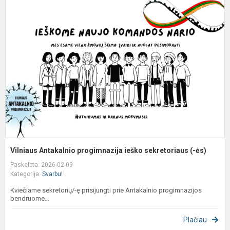
A
p
i
s
(-
ė
Vilniaus Antakalnio progimnazija ieško sekretoriaus (-ės)
Paskelbta: 2026-02-09
Kategorija:
Svarbu!
Kviečiame sekretorių/-ę prisijungti prie Antakalnio progimnazijos
bendruome...
Plačiau