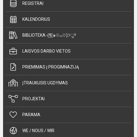
REGISTRAI
KALENDORIUS
BIBLIOTEKA =͟͟͞͞٩(๑☉ᴗ☉)੭ु⁾⁾
LAISVOS DARBO VIETOS
PRIĖMIMAS Į PROGIMNAZIJĄ
ĮTRAUKUSIS UGDYMAS
PROJEKTAI
PARAMA
WE / NOUS / WIR