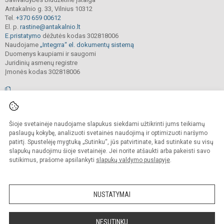
Antakalnio g. 33, Vilnius 10312
Tel.
+370 659 00612
El. p.
rastine@antakalnio.lt
E.pristatymo
dėžutės kodas 302818006
Naudojame
„Integrra“ el. dokumentų sistemą
Duomenys kaupiami ir saugomi
Juridinių asmenų registre
Įmonės kodas 302818006
© 2026. Vilniaus Antakalnio progimnazija. Visos teisės saugomos.
Šioje svetainėje naudojame slapukus siekdami užtikrinti jums teikiamų
Kopijuoti, cituoti ar kitaip atvaizduoti internetinės svetainės turinį be raštiško
mokyklos vadovų sutikimo yra draudžiama.
paslaugų kokybę, analizuoti svetainės naudojimą ir optimizuoti naršymo
patirtį. Spustelėję mygtuką „Sutinku“, jūs patvirtinate, kad sutinkate su visų
Prieinamumo paraiška
Slapukų valdymas
slapukų naudojimu šioje svetainėje. Jei norite atšaukti arba pakeisti savo
sutikimus, prašome apsilankyti
slapukų valdymo puslapyje
.
Sumanus būdas atnaujinti
mokyklos interneto
svetainę
NUSTATYMAI
NESUTINKU