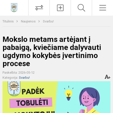
Paieška
Men
Titulinis
Naujienos
Svarbu!
Mokslo metams artėjant į
pabaigą, kviečiame dalyvauti
ugdymo kokybės įvertinimo
procese
Paskelbta: 2026-05-12
Kategorija:
Svarbu!