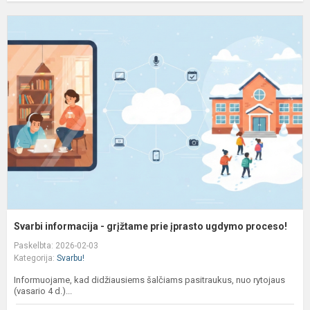
S
i
-
g
p
į
u
p
Svarbi informacija - grįžtame prie įprasto ugdymo proceso!
Paskelbta: 2026-02-03
Kategorija:
Svarbu!
Informuojame, kad didžiausiems šalčiams pasitraukus, nuo rytojaus
(vasario 4 d.)...