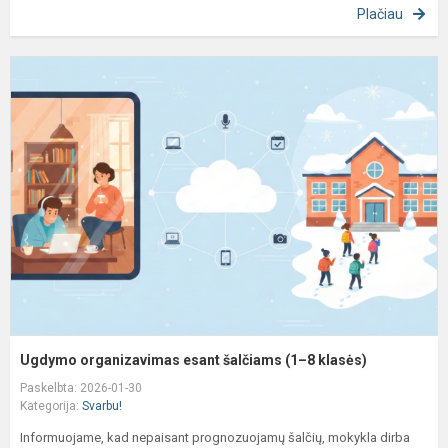
Plačiau
U
o
e
š
(
8
k
Ugdymo organizavimas esant šalčiams (1–8 klasės)
Paskelbta: 2026-01-30
Kategorija:
Svarbu!
Informuojame, kad nepaisant prognozuojamų šalčių, mokykla dirba