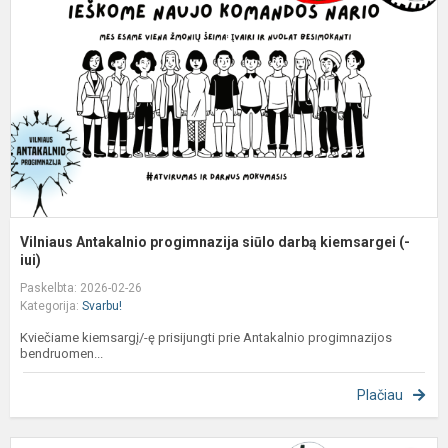
s
d
k
(-
i..
Vilniaus Antakalnio progimnazija siūlo darbą kiemsargei (-
iui)
Paskelbta: 2026-02-26
Kategorija:
Svarbu!
Kviečiame kiemsargį/-ę prisijungti prie Antakalnio progimnazijos
bendruomen...
Plačiau
V