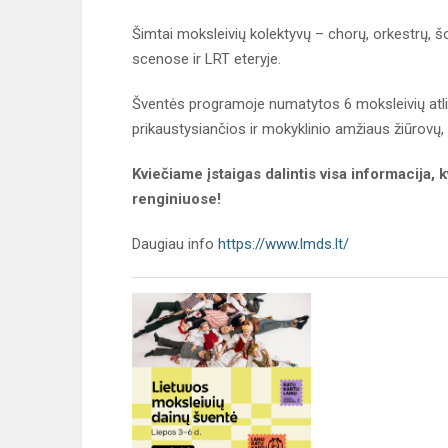
Šimtai moksleivių kolektyvų – chorų, orkestrų, š
scenose ir LRT eteryje.
Šventės programoje numatytos 6 moksleivių atl
prikaustysiančios ir mokyklinio amžiaus žiūrovų,
Kviečiame įstaigas dalintis visa informacija,
renginiuose!
Daugiau info
https://www.lmds.lt/