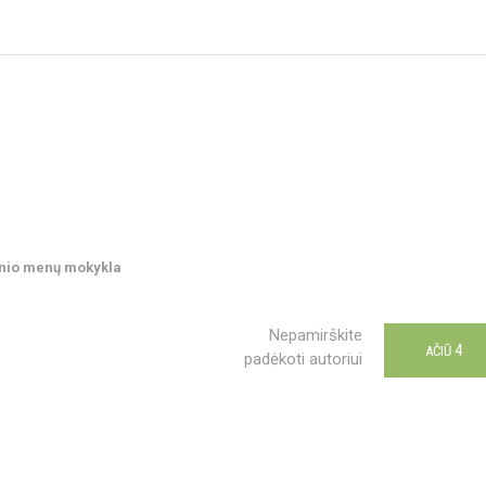
onio menų mokykla
Nepamirškite
4
AČIŪ
padėkoti autoriui