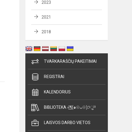
2023
2021
2018
TVARKARAŠČIŲ PAKEITIMAI
REGISTRAI
KALENDORIUS
BIBLIOTEKA =͟͟͞͞٩(๑☉ᴗ☉)੭ु⁾⁾
LAISVOS DARBO VIETOS