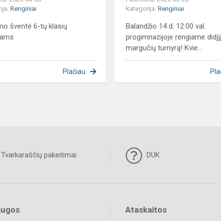
ija:
Renginiai
Kategorija:
Renginiai
mo šventė 6-tų klasių
Balandžio 14 d. 12:00 val.
iams
progimnazijoje rengiame didįj
margučių turnyrą! Kvie...
Plačiau
Pla
Tvarkaraščių pakeitimai
DUK
augos
Ataskaitos