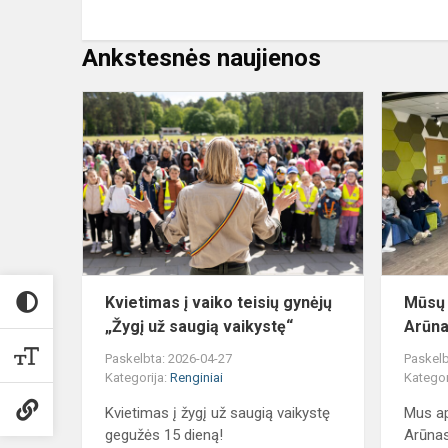
Ankstesnės naujienos
Kvietimas
į
vaiko
teisių
gynėjų
„Žygį
už
saugią
vaikystę“
Kvietimas į vaiko teisių gynėjų
Mūsų 
„Žygį už saugią vaikystę“
Arūna
Paskelbta: 2026-04-27
Paskelb
Kategorija:
Renginiai
Kategor
Kvietimas į žygį už saugią vaikystę
Mus ap
gegužės 15 dieną!
Arūnas