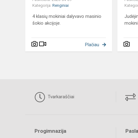
Kategorija:
Renginiai
Kategor
4 klasių mokiniai dalyvavo masinio
Judėji
šokio akcijoje.
mokin
Plačiau
Tvarkaraščiai
Progimnazija
Pasl