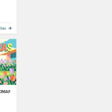
čiau
DĖMESIO
1-
2
KLASIŲ
MOKINIAI!
ETNO
METAIS
-
BIM-
NIAI!
BIL-
DONAS
GR...