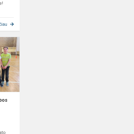
e!
čiau
Penktokų
kvadrato
varžybos
ybos
rato