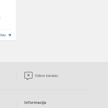
į
čiau
Vidinis kanalas
Informacija