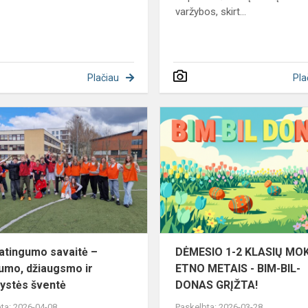
varžybos, skirt...
Plačiau
Pla
umo
Sveikatingumo
savaitė
–
aktyvumo,
džiaugsmo
ir
bendrystės
š...
atingumo savaitė –
DĖMESIO 1-2 KLASIŲ MOKI
umo, džiaugsmo ir
ETNO METAIS - BIM-BIL-
ystės šventė
DONAS GRĮŽTA!
ta: 2026-04-08
Paskelbta: 2026-03-28