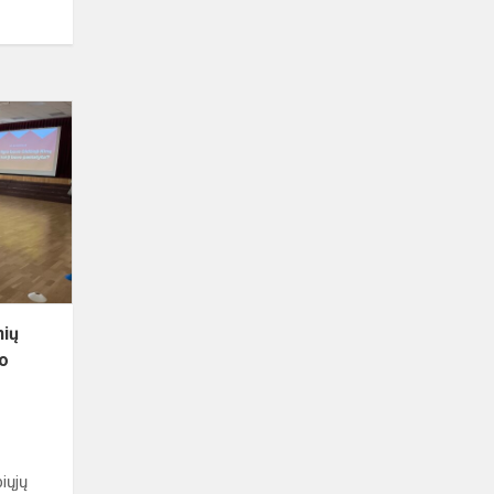
Šeštokai
priėmė
iššūkį:
žinių
kova
tarsi
„Tūkstantmečio
vai...
nių
io
iųjų