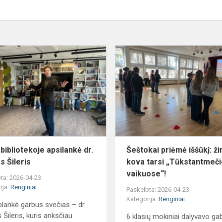
Mūsų
bibliotekoje
apsilankė
dr.
Arūnas
Šileris
bibliotekoje apsilankė dr.
Šeštokai priėmė iššūkį: ži
s Šileris
kova tarsi „Tūkstantmeč
vaikuose“!
ta: 2026-04-23
ija:
Renginiai
Paskelbta: 2026-04-23
Kategorija:
Renginiai
lankė garbus svečias – dr.
 Šileris, kuris anksčiau
6 klasių mokiniai dalyvavo gab