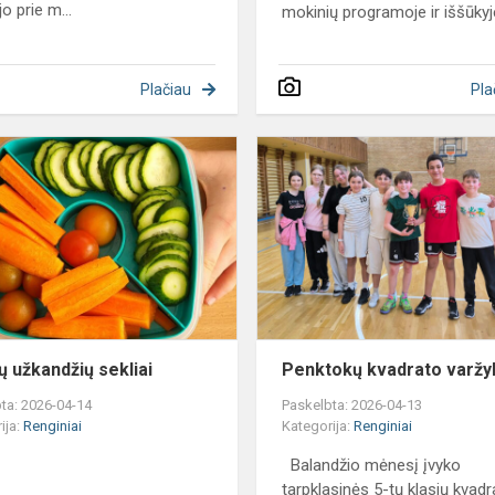
jo prie m...
mokinių programoje ir iššūkyj
Plačiau
Pla
Sveikų
užkandžių
sekliai
ų užkandžių sekliai
Penktokų kvadrato varž
ta: 2026-04-14
Paskelbta: 2026-04-13
ija:
Renginiai
Kategorija:
Renginiai
Balandžio mėnesį įvyko
tarpklasinės 5-tų klasių kvad