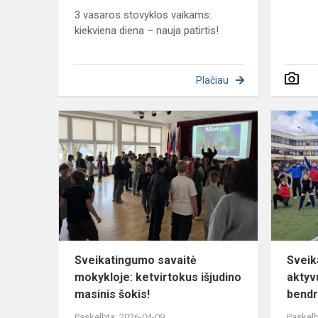
3 vasaros stovyklos vaikams:
kiekviena diena – nauja patirtis!
Plačiau
Sveikating
savaitė
mokykloje:
ketvirtokus
išjudino
masin...
Sveikatingumo savaitė
Sveik
mokykloje: ketvirtokus išjudino
aktyv
masinis šokis!
bendr
Paskelbta: 2026-04-09
Paskelb