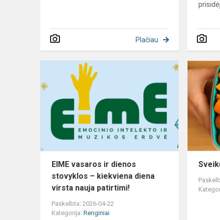
prisidė
Plačiau
EIME
vasaros
ir
dienos
stovyklos
–
kiekviena
diena
virsta
EIME vasaros ir dienos
Sveik
n...
stovyklos – kiekviena diena
Paskelb
virsta nauja patirtimi!
Kategor
Paskelbta: 2026-04-22
Kategorija:
Renginiai