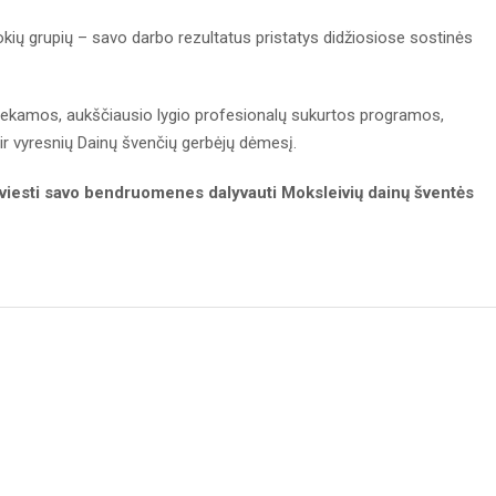
okių grupių – savo darbo rezultatus pristatys didžiosiose sostinės
iekamos, aukščiausio lygio profesionalų sukurtos programos,
 ir vyresnių Dainų švenčių gerbėjų dėmesį.
 kviesti savo bendruomenes dalyvauti Moksleivių dainų šventės