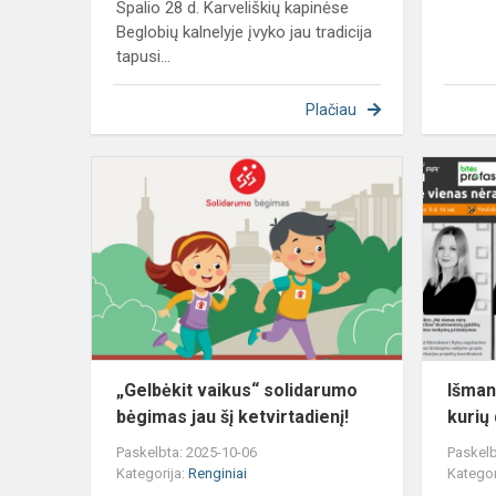
Spalio 28 d. Karveliškių kapinėse
Beglobių kalnelyje įvyko jau tradicija
tapusi...
Plačiau
„Gelbėkit
vaikus“
solidarumo
bėgimas
jau
šį
ketvirtadienį
„Gelbėkit vaikus“ solidarumo
Išman
bėgimas jau šį ketvirtadienį!
kurių
Paskelbta: 2025-10-06
Paskelb
Kategorija:
Renginiai
Kategor