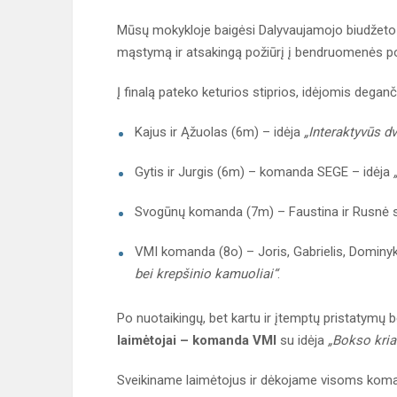
Mūsų mokykloje baigėsi Dalyvaujamojo biudžeto 20
mąstymą ir atsakingą požiūrį į bendruomenės po
Į finalą pateko keturios stiprios, idėjomis dega
Kajus ir Ąžuolas (6m) – idėja
„Interaktyvūs dvi
Gytis ir Jurgis (6m) – komanda SEGE – idėja
Svogūnų komanda (7m) – Faustina ir Rusnė s
VMI komanda (8o) – Joris, Gabrielis, Dominyk
bei krepšinio kamuoliai“
.
Po nuotaikingų, bet kartu ir įtemptų pristatymų 
laimėtojai – komanda VMI
su idėja
„Bokso kria
Sveikiname laimėtojus ir dėkojame visoms koma