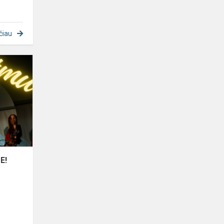
čiau
Savaitgalis
drauge
su
EIME!
E!