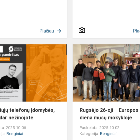
Plačiau
Pla
Išmaniųjų
telefonų
įdomybės,
kurių
dar
nežinojote
!
iųjų telefonų įdomybės,
Rugsėjo 26-oji – Europos
 dar nežinojote
diena mūsų mokykloje
ta: 2025-10-06
Paskelbta: 2025-10-02
ija:
Renginiai
Kategorija:
Renginiai