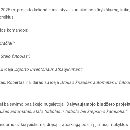
25 m. projekto kelionė – iniciatyva, kuri skatino kūrybiškumą, kritin
reikius.
nčios komandos:
račiai“;
„Stalo futbolas“;
u idėja
„Sporto inventoriaus atnaujinimas“;
as, Robertas ir Eldaras su idėja
„Bokso kriaušės automatas ir futbo
bei balsavimo paaiškėjo nugalėtojai.
Dalyvaujamojo biudžeto projek
ušės automatas, stalo futbolas ir futbolo bei krepšinio kamuoliai“
.
ndoms už kūrybiškumą, drąsą ir atsakingą požiūrį į mūsų mokyklos