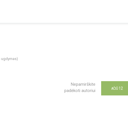
is ugdymas)
Nepamirškite
12
AČIŪ
padėkoti autoriui