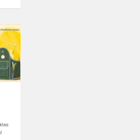
„Dalyvaujamojo
biudžeto"
pusfinalis
progimnazijoje
ktas
ų