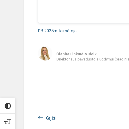
DB 2025m. laimėtojai
Čianita Linkutė-Vuicik
Direktoriaus pavaduotoja ugdymui (pradin
Grįžti