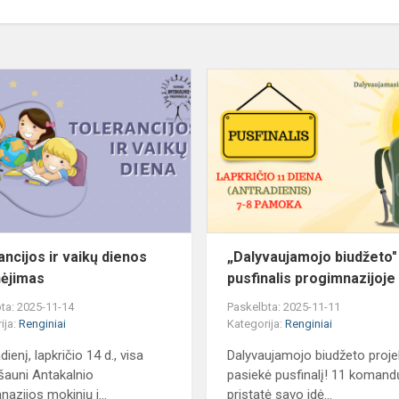
jo
Tolerancijos
ir
vaikų
dienos
paminėjimas
ancijos ir vaikų dienos
„Dalyvaujamojo biudžeto"
ėjimas
pusfinalis progimnazijoje
ta: 2025-11-14
Paskelbta: 2025-11-11
ija:
Renginiai
Kategorija:
Renginiai
ienį, lapkričio 14 d., visa
Dalyvaujamojo biudžeto proje
auni Antakalnio
pasiekė pusfinalį! 11 komand
nazijos mokinių i...
pristatė savo idė...