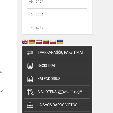
2023
į
2021
2018
TVARKARAŠČIŲ PAKEITIMAI
REGISTRAI
lo
KALENDORIUS
to
BIBLIOTEKA =͟͟͞͞٩(๑☉ᴗ☉)੭ु⁾⁾
LAISVOS DARBO VIETOS