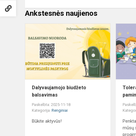
Ankstesnės naujienos
Dalyvaujamo
biudžeto
balsavimas
Dalyvaujamojo biudžeto
Toler
balsavimas
pamin
Paskelbta: 2025-11-18
Paskelb
Kategorija:
Renginiai
Kategor
Būkite aktyvūs!
Penktad
mūsų š
progim