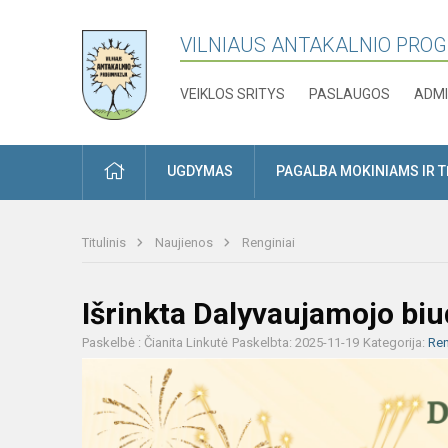
VILNIAUS ANTAKALNIO PRO
VEIKLOS SRITYS
PASLAUGOS
ADMI
PRADŽIA
UGDYMAS
PAGALBA MOKINIAMS IR 
Titulinis
Naujienos
Renginiai
Išrinkta Dalyvaujamojo biu
Paskelbė : Čianita Linkutė
Paskelbta: 2025-11-19
Kategorija:
Ren