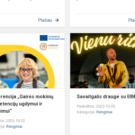
Plačiau
Pla
Konferencija
„Gairės
mokinių
kompetencijų
ugdymui
ir
vertin...
rencija „Gairės mokinių
Savaitgalis drauge su EIM
tencijų ugdymui ir
Paskelbta: 2025-10-20
nimui“
Kategorija:
Renginiai
ta: 2025-10-22
ija:
Renginiai