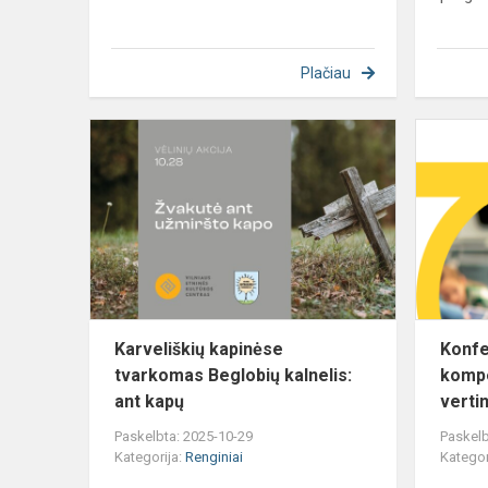
Plačiau
Karveliškių
kapinėse
tvarkomas
Beglobių
kalnelis:
ant
kapų
Karveliškių kapinėse
Konfe
tvarkomas Beglobių kalnelis:
kompe
ant kapų
verti
Paskelbta: 2025-10-29
Paskelb
Kategorija:
Renginiai
Kategor