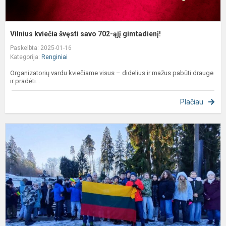
Vilnius kviečia švęsti savo 702-ąjį gimtadienį!
Paskelbta: 2025-01-16
Kategorija:
Renginiai
Organizatorių vardu kviečiame visus – didelius ir mažus pabūti drauge
ir pradėti...
Plačiau
P
L
g
d
m
š
m