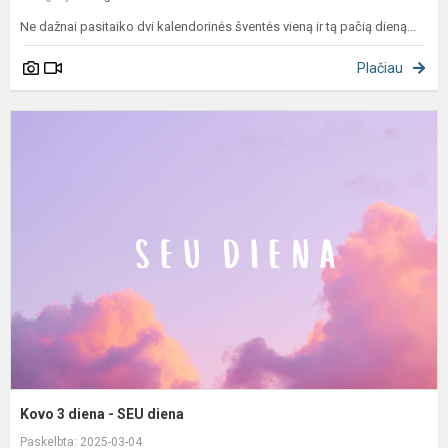
Ne dažnai pasitaiko dvi kalendorinės šventės vieną ir tą pačią dieną...
Plačiau
K
3
d
-
S
d
Kovo 3 diena - SEU diena
Paskelbta: 2025-03-04