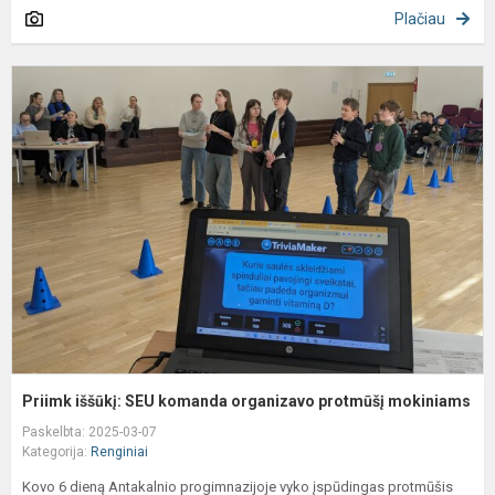
Plačiau
P
i
S
k
o
p
m
Priimk iššūkį: SEU komanda organizavo protmūšį mokiniams
Paskelbta: 2025-03-07
Kategorija:
Renginiai
Kovo 6 dieną Antakalnio progimnazijoje vyko įspūdingas protmūšis