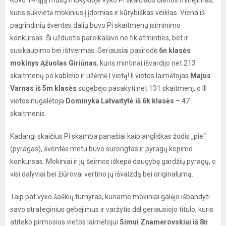
Kovo 14-ąją mūsų mokykloje vyko Pi skaičiaus dienos minėjimas,
kuris sukvietė mokinius į įdomias ir kūrybiškas veiklas. Viena iš
pagrindinių šventės dalių buvo Pi skaitmenų įsiminimo
konkursas. Ši užduotis pareikalavo ne tik atminties, bet ir
susikaupimo bei ištvermės. Geriausiai pasirodė
6n klasės
mokinys Ąžuolas Giriūnas
, kuris mintinai išvardijo net 213
skaitmenų po kablelio ir užėmė I vietą! II vietos laimėtojas
Majus
Varnas iš 5m klasės
sugebėjo pasakyti net 131 skaitmenį, o III
vietos nugalėtoja
Dominyka Latvaitytė iš 6k klasės
– 47
skaitmenis.
Kadangi skaičius Pi skamba panašiai kaip angliškas žodis „pie“
(pyragas), šventės metu buvo surengtas ir pyragų kepimo
konkursas. Mokiniai ir jų šeimos iškepė daugybę gardžių pyragų, o
visi dalyviai bei žiūrovai vertino jų išvaizdą bei originalumą.
Taip pat vyko šaškių turnyras, kuriame mokiniai galėjo išbandyti
savo strateginius gebėjimus ir varžytis dėl geriausiojo titulo, kuris
atiteko pirmosios vietos laimėtojui
Simui Znamerovskiui iš 8n