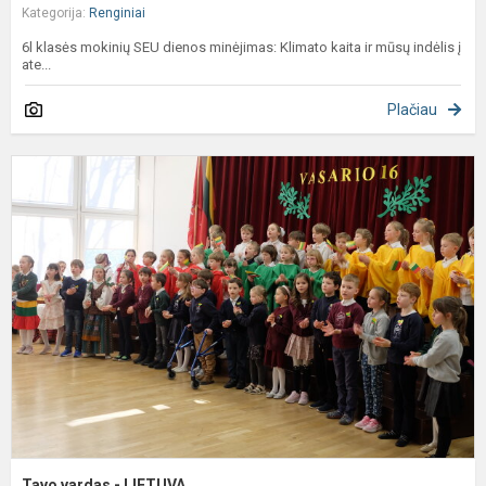
Kategorija:
Renginiai
6l klasės mokinių SEU dienos minėjimas: Klimato kaita ir mūsų indėlis į
ate...
Plačiau
T
v
-
L
Tavo vardas - LIETUVA