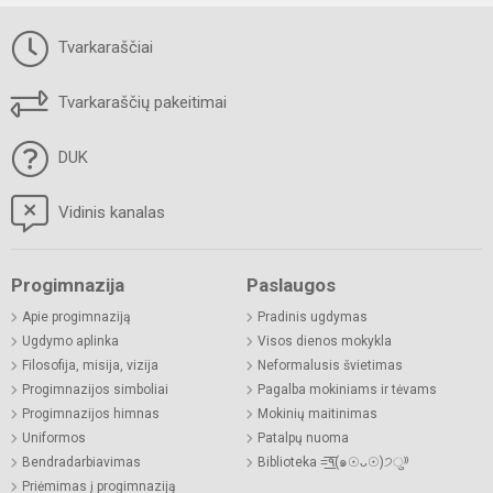
Tvarkaraščiai
Tvarkaraščių pakeitimai
DUK
Vidinis kanalas
Progimnazija
Paslaugos
Apie progimnaziją
Pradinis ugdymas
Ugdymo aplinka
Visos dienos mokykla
Filosofija, misija, vizija
Neformalusis švietimas
Progimnazijos simboliai
Pagalba mokiniams ir tėvams
Progimnazijos himnas
Mokinių maitinimas
Uniformos
Patalpų nuoma
Bendradarbiavimas
Biblioteka =͟͟͞͞٩(๑☉ᴗ☉)੭ु⁾⁾
Priėmimas į progimnaziją