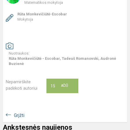
Matematikos mokytoja
Rūta Monkevičiūtė-Escobar
Mokytoja
Nuotraukos:
Rūta Monkevičiūtė - Escobar, Tadeuš Romanovski, Audronė
Buzienė
Nepamirškite
15
AČIŪ
padėkoti autoriui
Grįžti
Ankstesnės naujienos