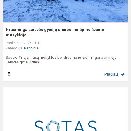
Prasminga Laisvės gynėjų dienos minėjimo šventė
mokykloje
Paskelbta: 2025-01-13
Kategorija:
Renginiai
Sausio 13-ąją mūsų mokyklos bendruomenė iškilmingai paminėjo
Laisvės gynėjų dien...
Plačiau
V
S
o
n
m
t