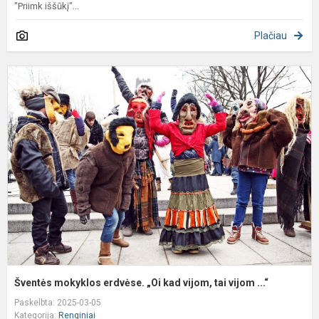
"Priimk iššūkį"...
Plačiau
Š
m
e
„
k
v
t
v
...
Šventės mokyklos erdvėse. „Oi kad vijom, tai vijom ...“
Paskelbta: 2025-03-05
Kategorija:
Renginiai