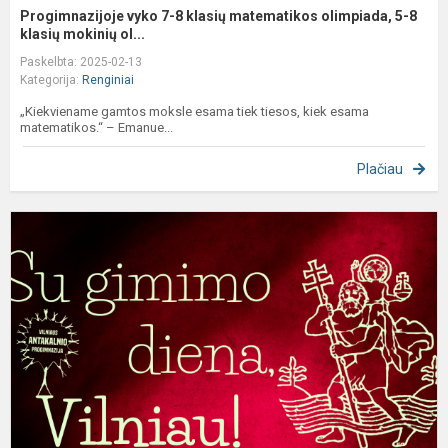
Progimnazijoje vyko 7-8 klasių matematikos olimpiada, 5-8
klasių mokinių ol...
Paskelbta: 2025-02-13
Kategorija:
Renginiai
„Kiekviename gamtos moksle esama tiek tiesos, kiek esama
matematikos.“ – Emanue...
Plačiau
V
k
š
s
7
ąj
g