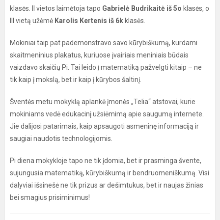
klasės. II vietos laimėtoja tapo
Gabrielė Budrikaitė iš 5o
klasės, o
III vietą užėmė
Karolis Kertenis iš 6k
klasės.
Mokiniai taip pat pademonstravo savo kūrybiškumą, kurdami
skaitmeninius plakatus, kuriuose įvairiais meniniais būdais
vaizdavo skaičių Pi. Tai leido į matematiką pažvelgti kitaip – ne
tik kaip į mokslą, bet ir kaip į kūrybos šaltinį.
Šventės metu mokyklą aplankė įmonės „Telia“ atstovai, kurie
mokiniams vedė edukacinį užsiėmimą apie saugumą internete.
Jie dalijosi patarimais, kaip apsaugoti asmeninę informaciją ir
saugiai naudotis technologijomis.
Pi diena mokykloje tapo ne tik įdomia, bet ir prasminga švente,
sujungusia matematiką, kūrybiškumą ir bendruomeniškumą. Visi
dalyviai išsinešė ne tik prizus ar dešimtukus, bet ir naujas žinias
bei smagius prisiminimus!