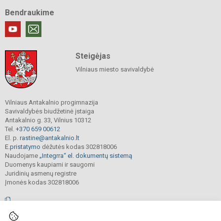
Bendraukime
Steigėjas
Vilniaus miesto savivaldybė
Vilniaus Antakalnio progimnazija
Savivaldybės biudžetinė įstaiga
Antakalnio g. 33, Vilnius 10312
Tel.
+370 659 00612
El. p.
rastine@antakalnio.lt
E.pristatymo
dėžutės kodas 302818006
Naudojame
„Integrra“ el. dokumentų sistemą
Duomenys kaupiami ir saugomi
Juridinių asmenų registre
Įmonės kodas 302818006