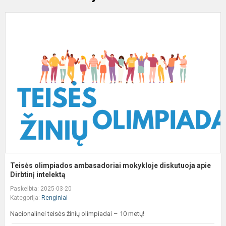
T
o
a
m
d
a
Di
Teisės olimpiados ambasadoriai mokykloje diskutuoja apie
Dirbtinį intelektą
Paskelbta: 2025-03-20
Kategorija:
Renginiai
Nacionalinei teisės žinių olimpiadai – 10 metų!