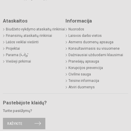
Ataskaitos
Informacija
Biudžeto vykdymo ataskaitų rinkiniai
Nuorodos
Finansinių ataskaitų rinkiniai
Laisvos darbo vietos
Lėšos veiklai viešinti
Asmens duomenų apsauga
Projektai
Konsultavimasis su visuomene
Parama (•̀ᴗ•́)و ̑̑
Dažniausiai užduodami klausimai
Viešieji pirkimai
Pranešėjų apsauga
Korupcijos prevencija
Civilinė sauga
Teisinė informacija
Atviri duomenys
Pastebėjote klaidų?
Turite pasiūlymų?
RAŠYKITE