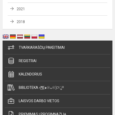
2021
2018
TVARKARAŠČIŲ PAKEITIMAI
REGISTRAI
KALENDORIUS
BIBLIOTEKA =͟͟͞͞٩(๑☉ᴗ☉)੭ु⁾⁾
LAISVOS DARBO VIETOS
PRIĖMIMAS Į PROGIMNAZIJĄ