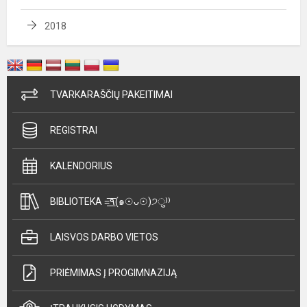
2018
TVARKARAŠČIŲ PAKEITIMAI
REGISTRAI
KALENDORIUS
BIBLIOTEKA =͟͟͞͞٩(๑☉ᴗ☉)੭ु⁾⁾
LAISVOS DARBO VIETOS
PRIĖMIMAS Į PROGIMNAZIJĄ