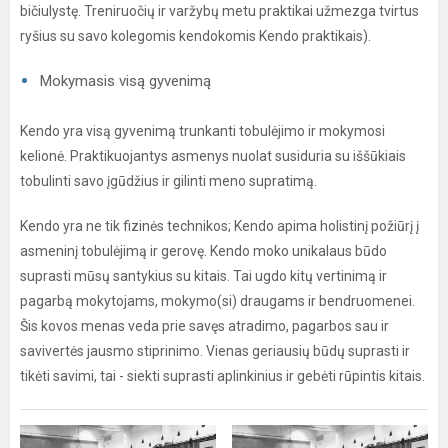
bičiulystę. Treniruočių ir varžybų metu praktikai užmezga tvirtus
ryšius su savo kolegomis kendokomis Kendo praktikais).
Mokymasis visą gyvenimą
Kendo yra visą gyvenimą trunkanti tobulėjimo ir mokymosi
kelionė. Praktikuojantys asmenys nuolat susiduria su iššūkiais
tobulinti savo įgūdžius ir gilinti meno supratimą.
Kendo yra ne tik fizinės technikos; Kendo apima holistinį požiūrį į
asmeninį tobulėjimą ir gerovę. Kendo moko unikalaus būdo
suprasti mūsų santykius su kitais. Tai ugdo kitų vertinimą ir
pagarbą mokytojams, mokymo(si) draugams ir bendruomenei.
Šis kovos menas veda prie savęs atradimo, pagarbos sau ir
savivertės jausmo stiprinimo. Vienas geriausių būdų suprasti ir
tikėti savimi, tai - siekti suprasti aplinkinius ir gebėti rūpintis kitais.