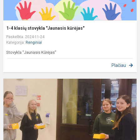
1-4 klasių stovykla "Jaunasis kūrėjas"
Paskelbta: 2024-11-24
Kategorija:
Renginiai
Stovykla "Jaunasis Kūrėjas"
Plačiau
G
d
ღ