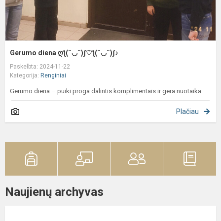
Gerumo diena ღƪ(ˆ◡ˆ)ʃ♡ƪ(ˆ◡ˆ)ʃ♪
Paskelbta: 2024-11-22
Kategorija:
Renginiai
Gerumo diena – puiki proga dalintis komplimentais ir gera nuotaika.
Plačiau
Naujienų archyvas