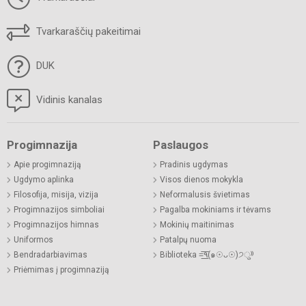
Tvarkaraščių pakeitimai
DUK
Vidinis kanalas
Progimnazija
Paslaugos
Apie progimnaziją
Pradinis ugdymas
Ugdymo aplinka
Visos dienos mokykla
Filosofija, misija, vizija
Neformalusis švietimas
Progimnazijos simboliai
Pagalba mokiniams ir tėvams
Progimnazijos himnas
Mokinių maitinimas
Uniformos
Patalpų nuoma
Bendradarbiavimas
Biblioteka =͟͟͞͞٩(๑☉ᴗ☉)੭ु⁾⁾
Priėmimas į progimnaziją