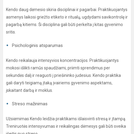
Kendo daug dėmesio skiria disciplinai ir pagarbai. Praktikuojantys
asmenys laikosi griežto etiketo ir ritualų, ugdydami savikontrolę ir
pagarbą kitiems. Ši disciplina gali būti perkelta į kitas gyvenimo
sritis.
Psichologinis atsparumas
Kendo reikalauja intensyvios koncentracijos. Praktikuojantys
mokosi išlikti ramūs spaudžiami, priimti sprendimus per
sekundės dalį ir reaguoti į priešininko judesius. Kendo praktika
gali daryti teigiamą įtaką įvairiems gyvenimo aspektams,
įskaitant darbą ir moklus.
Streso mažinimas
Užsiėmimas Kendo leidžia praktikams išlaisvinti stresą ir įtampą.
Treniruotės intensyvumas ir reikalingas dėmesys gali būti sveika
išeitis nuo streso.