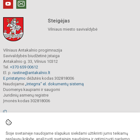
Steigėjas
Vilniaus miesto savivaldybė
Vilniaus Antakalnio progimnazija
Savivaldybės biudžetinė įstaiga
Antakalnio g. 33, Vilnius 10312
Tel.
+370 659 00612
El. p.
rastine@antakalnio.lt
E.pristatymo
dėžutės kodas 302818006
Naudojame
„Integrra“ el. dokumentų sistemą
Duomenys kaupiami ir saugomi
Juridinių asmenų registre
Įmonės kodas 302818006
© 2026. Vilniaus Antakalnio progimnazija. Visos teisės saugomos.
Šioje svetainėje naudojame slapukus siekdami užtikrinti jums teikiamų
Kopijuoti, cituoti ar kitaip atvaizduoti internetinės svetainės turinį be raštiško
mokyklos vadovų sutikimo yra draudžiama.
paslaugų kokybę, analizuoti svetainės naudojimą ir optimizuoti naršymo