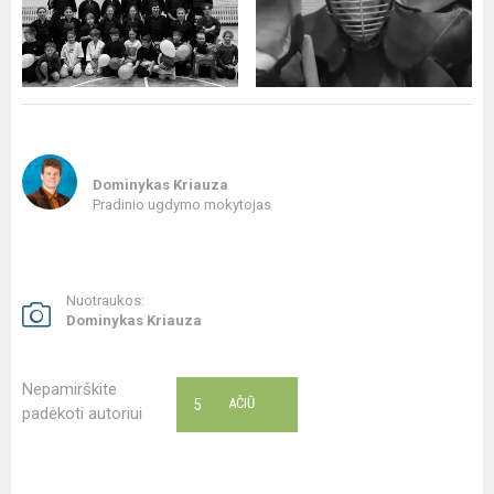
Dominykas Kriauza
Pradinio ugdymo mokytojas
Nuotraukos:
Dominykas Kriauza
Nepamirškite
5
AČIŪ
padėkoti autoriui