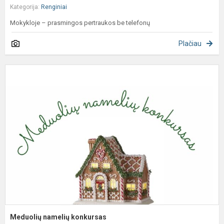
Kategorija:
Renginiai
Mokykloje – prasmingos pertraukos be telefonų
Plačiau
M
n
k
Meduolių namelių konkursas