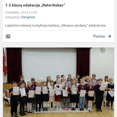
1-2 klasių edukacija „Neterštukas“
Paskelbta: 2024-12-03
Kategorija:
Renginiai
Lapkričio mėnesį mokykloje lankėsi „Vilniaus vandenų“ edukatoriai.
Plačiau
M
s
k