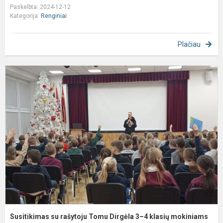
Paskelbta: 2024-12-12
Kategorija:
Renginiai
Plačiau
S
s
r
T
D
3
4
k
m
Susitikimas su rašytoju Tomu Dirgėla 3–4 klasių mokiniams