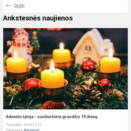
Grįžti
Ankstesnės naujienos
A
t
-
s
g
1
d
Advento tyloje - susiburkime gruodžio 19 dieną
Paskelbta: 2024-12-16
Kategorija:
Renginiai