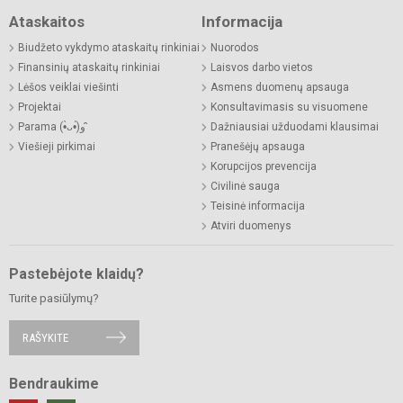
Ataskaitos
Informacija
Biudžeto vykdymo ataskaitų rinkiniai
Nuorodos
Finansinių ataskaitų rinkiniai
Laisvos darbo vietos
Lėšos veiklai viešinti
Asmens duomenų apsauga
Projektai
Konsultavimasis su visuomene
Parama (•̀ᴗ•́)و ̑̑
Dažniausiai užduodami klausimai
Viešieji pirkimai
Pranešėjų apsauga
Korupcijos prevencija
Civilinė sauga
Teisinė informacija
Atviri duomenys
Pastebėjote klaidų?
Turite pasiūlymų?
RAŠYKITE
Bendraukime