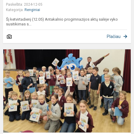
Paskelbta: 2024-12-05
Kategorija:
Renginiai
Šį ketvirtadienį (12.05) Antakalnio progimnazijos aktų salėje vyko
susitikimas s...
Plačiau
1
2
k
e
„