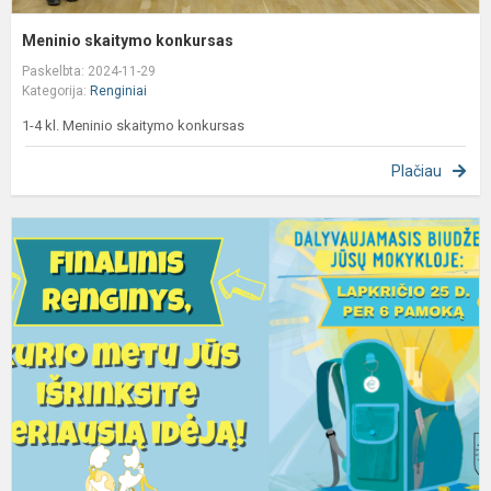
Meninio skaitymo konkursas
Paskelbta: 2024-11-29
Kategorija:
Renginiai
1-4 kl. Meninio skaitymo konkursas
Plačiau
D
b
–
f
r
ir
b