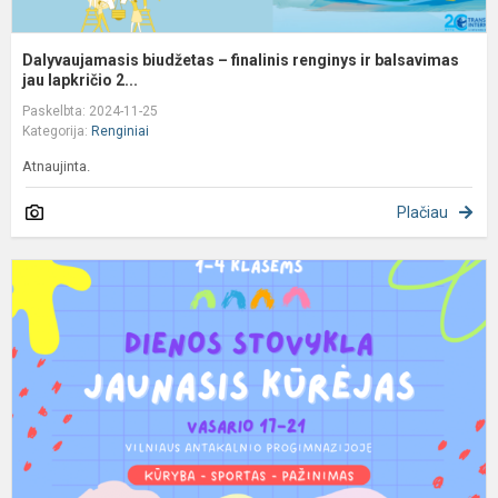
Dalyvaujamasis biudžetas – finalinis renginys ir balsavimas
jau lapkričio 2...
Paskelbta: 2024-11-25
Kategorija:
Renginiai
Atnaujinta.
Plačiau
1
4
k
s
"
k