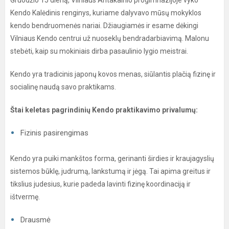
Gruodžio 15 dieną, Vilniaus Antakalnio progimnazijoje vyko
Kendo Kalėdinis renginys, kuriame dalyvavo mūsų mokyklos
kendo bendruomenės nariai. Džiaugiamės ir esame dėkingi
Vilniaus Kendo centrui už nuoseklų bendradarbiavimą. Malonu
stebėti, kaip su mokiniais dirba pasaulinio lygio meistrai.
Kendo yra tradicinis japonų kovos menas, siūlantis plačią fizinę ir
socialinę naudą savo praktikams.
Štai keletas pagrindinių Kendo praktikavimo privalumų:
Fizinis pasirengimas
Kendo yra puiki mankštos forma, gerinanti širdies ir kraujagyslių
sistemos būklę, judrumą, lankstumą ir jėgą. Tai apima greitus ir
tikslius judesius, kurie padeda lavinti fizinę koordinaciją ir
ištvermę.
Drausmė