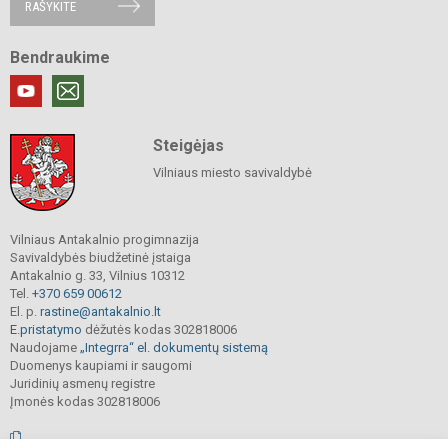
RAŠYKITE
Bendraukime
Steigėjas
Vilniaus miesto savivaldybė
Vilniaus Antakalnio progimnazija
Savivaldybės biudžetinė įstaiga
Antakalnio g. 33, Vilnius 10312
Tel.
+370 659 00612
El. p.
rastine@antakalnio.lt
E.pristatymo
dėžutės kodas 302818006
Naudojame
„Integrra“ el. dokumentų sistemą
Duomenys kaupiami ir saugomi
Juridinių asmenų registre
Įmonės kodas 302818006