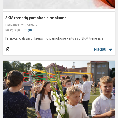
SKM trenerių pamokos pirmokams
Paskelbta: 2024-09-27
Kategorija:
Renginiai
Pirmokai dalyvavo krepšinio pamokose kartus su SKM treneriais
Plačiau
P
o
m
m
š
a