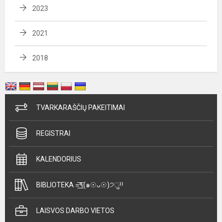
2023
2021
2018
TVARKARAŠČIŲ PAKEITIMAI
REGISTRAI
KALENDORIUS
BIBLIOTEKA =͟͟͞͞٩(๑☉ᴗ☉)੭ु⁾⁾
LAISVOS DARBO VIETOS