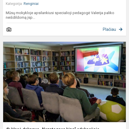
Kategorija:
Renginiai
Mūsų mokykloje apsilankiusi specialioji pedagogė Valerija paliko
neišdildomą įsp...
Plačiau
4
k
d
„
k
e