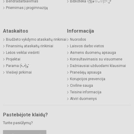
Bendradarbiavimas
Biblioteka =͟͟͞͞٩(๑☉ᴗ☉)੭ु⁾⁾
Priėmimas į progimnaziją
Ataskaitos
Informacija
Biudžeto vykdymo ataskaitų rinkiniai
Nuorodos
Finansinių ataskaitų rinkiniai
Laisvos darbo vietos
Lėšos veiklai viešinti
Asmens duomenų apsauga
Projektai
Konsultavimasis su visuomene
Parama (•̀ᴗ•́)و ̑̑
Dažniausiai užduodami klausimai
Viešieji pirkimai
Pranešėjų apsauga
Korupcijos prevencija
Civilinė sauga
Teisinė informacija
Atviri duomenys
Pastebėjote klaidų?
Turite pasiūlymų?