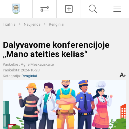
Paieška
Men
Titulinis
Naujienos
Renginiai
Dalyvavome konferencijoje
„Mano ateities kelias“
Paskelbė : Agnė Meškauskaitė
Paskelbta: 2024-10-28
Kategorija:
Renginiai