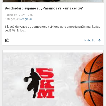
Bendradarbiaujame su „Paramos vaikams centru“
Paskelbta: 2024-10-03
Kategorija:
Renginiai
8 klasė dalyvavo ugdomosiose veiklose apie emocijų pažinimą, kurias
vedė VšĮ&nbs...
Plačiau
t
p
p