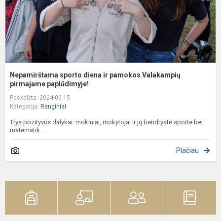
p
p.
Nepamirštama sporto diena ir pamokos Valakampių
pirmajame paplūdimyje!
Paskelbta: 2024-06-15
Kategorija:
Renginiai
Trys pozityvūs dalykai: mokiniai, mokytojai ir jų bendrystė sporte bei
matematik...
Plačiau