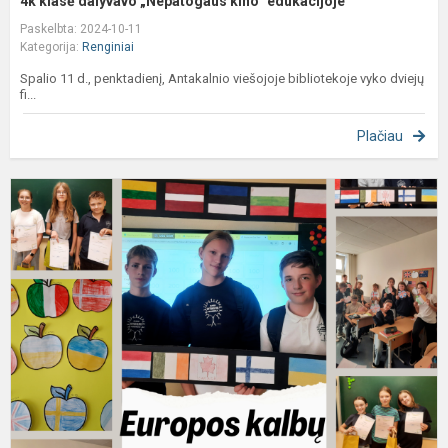
4k klasė dalyvavo „Nepatogaus kino“ edukacijoje
Paskelbta: 2024-10-11
Kategorija:
Renginiai
Spalio 11 d., penktadienį, Antakalnio viešojoje bibliotekoje vyko dviejų
fi...
Plačiau
„
k
d
m