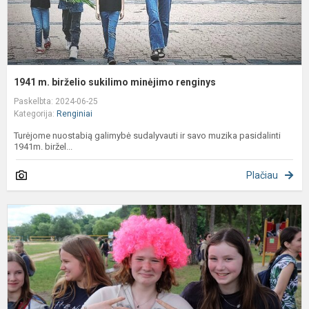
1941 m. birželio sukilimo minėjimo renginys
Paskelbta: 2024-06-25
Kategorija:
Renginiai
Turėjome nuostabią galimybė sudalyvauti ir savo muzika pasidalinti
1941m. biržel...
Plačiau
N
s
d
ir
p
V