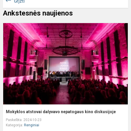
Grįžti
Ankstesnės naujienos
M
a
d
n
k
d
Mokyklos atstovai dalyvavo nepatogaus kino diskusijoje
Paskelbta: 2024-10-23
Kategorija:
Renginiai