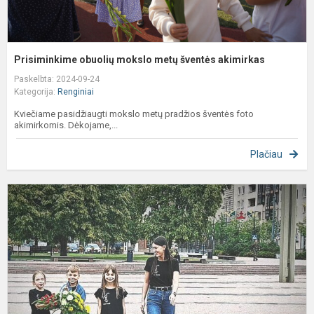
Prisiminkime obuolių mokslo metų šventės akimirkas
Paskelbta: 2024-09-24
Kategorija:
Renginiai
Kviečiame pasidžiaugti mokslo metų pradžios šventės foto
akimirkomis. Dėkojame,...
Plačiau
1
m
b
s
m
r