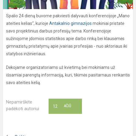
Spalio 24 dieną buvome pakviesti dalyvauti konferencijoje „Mano
ateities kelias“, kurioje
Antakalnio gimnazijos
mokiniai pristatė
savo projektinius darbus profesijų tema. Konferencijoje
sužinojome įdomios statistikos apie darbo rinką bei klausėmės
gimnazistų pristatymų apie įvairias profesijas - nuo aktoriaus iki
statybos inžinieriaus.
Dėkojame organizatoriams už kvietimą bei mokiniams už
išsamiai parengtą informaciją, kuri, tikimės pasitarnaus renkantis
savo ateities kelią.
Nepamirškite
12
AČIŪ
padėkoti autoriui