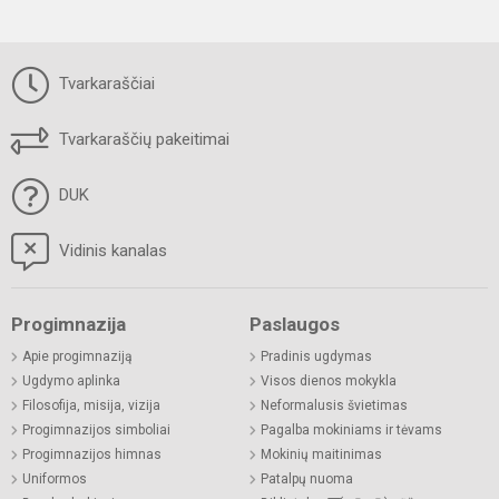
Tvarkaraščiai
Tvarkaraščių pakeitimai
DUK
Vidinis kanalas
Progimnazija
Paslaugos
Apie progimnaziją
Pradinis ugdymas
Ugdymo aplinka
Visos dienos mokykla
Filosofija, misija, vizija
Neformalusis švietimas
Progimnazijos simboliai
Pagalba mokiniams ir tėvams
Progimnazijos himnas
Mokinių maitinimas
Uniformos
Patalpų nuoma