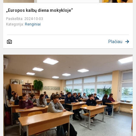
„Europos kalbų diena mokykloje“
Paskelbta: 2024-10-03
Kategorija:
Renginiai
Plačiau
B
s
„
v
c