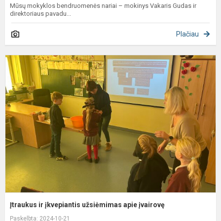
Mūsų mokyklos bendruomenės nariai – mokinys Vakaris Gudas ir
direktoriaus pavadu...
Plačiau
Į
ir
į
u
a
į
Įtraukus ir įkvepiantis užsiėmimas apie įvairovę
Paskelbta: 2024-10-21