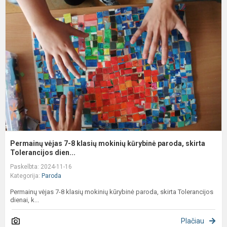
v
7
8
k
m
k
p
s
T.
Permainų vėjas 7-8 klasių mokinių kūrybinė paroda, skirta
Tolerancijos dien...
Paskelbta: 2024-11-16
Kategorija:
Paroda
Permainų vėjas 7-8 klasių mokinių kūrybinė paroda, skirta Tolerancijos
dienai, k...
Plačiau