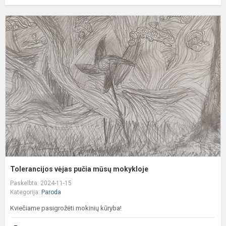
T
v
p
m
m
Tolerancijos vėjas pučia mūsų mokykloje
Paskelbta: 2024-11-15
Kategorija:
Paroda
Kviečiame pasigrožėti mokinių kūryba!