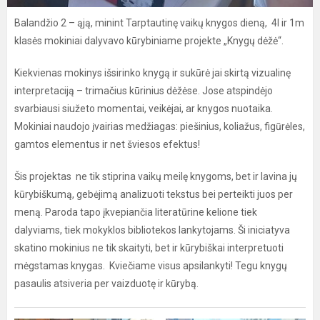
Balandžio 2 – ąją, minint Tarptautinę vaikų knygos dieną, 4l ir 1m
klasės mokiniai dalyvavo kūrybiniame projekte „Knygų dėžė“.
Kiekvienas mokinys išsirinko knygą ir sukūrė jai skirtą vizualinę
interpretaciją – trimačius kūrinius dėžėse. Jose atspindėjo
svarbiausi siužeto momentai, veikėjai, ar knygos nuotaika.
Mokiniai naudojo įvairias medžiagas: piešinius, koliažus, figūrėles,
gamtos elementus ir net šviesos efektus!
Šis projektas ne tik stiprina vaikų meilę knygoms, bet ir lavina jų
kūrybiškumą, gebėjimą analizuoti tekstus bei perteikti juos per
meną. Paroda tapo įkvepiančia literatūrine kelione tiek
dalyviams, tiek mokyklos bibliotekos lankytojams. Ši iniciatyva
skatino mokinius ne tik skaityti, bet ir kūrybiškai interpretuoti
mėgstamas knygas. Kviečiame visus apsilankyti! Tegu knygų
pasaulis atsiveria per vaizduotę ir kūrybą.