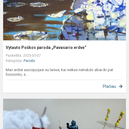
Vytauto Poškos paroda „Pavasario erdvė“
Paskelbta: 2025-03-07
Kategorija:
Paroda
Man erdvė asocijuojasi su laisve, kai niekas netrukdo akiai iki pat
horizonto, s...
Plačiau
Ž
i
a
ž