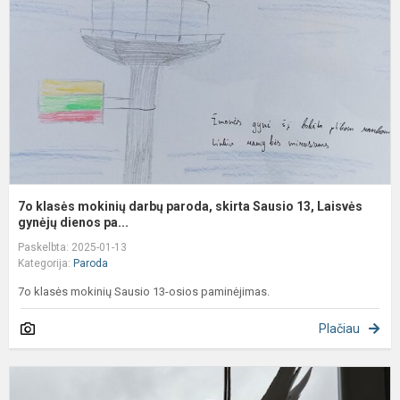
d
p
s
S
1
L
7o klasės mokinių darbų paroda, skirta Sausio 13, Laisvės
gynėjų dienos pa...
Paskelbta: 2025-01-13
Kategorija:
Paroda
7o klasės mokinių Sausio 13-osios paminėjimas.
Plačiau
P
"