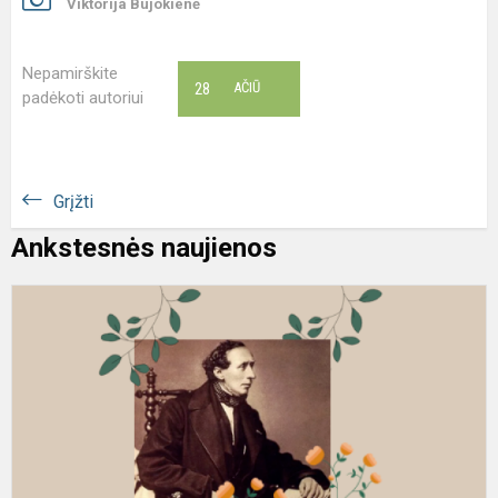
Viktorija Bujokienė
Nepamirškite
28
AČIŪ
padėkoti autoriui
Grįžti
Ankstesnės naujienos
H
C
A
g
ir
T
v
k