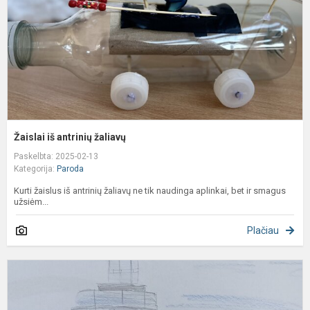
Žaislai iš antrinių žaliavų
Paskelbta: 2025-02-13
Kategorija:
Paroda
Kurti žaislus iš antrinių žaliavų ne tik naudinga aplinkai, bet ir smagus
užsiėm...
Plačiau
7
k
m