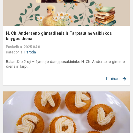
H. Ch. Anderseno gimtadienis ir Tarptautinė vaikiškos
knygos diena
Paskelbta: 2025-04-01
Kategorija:
Paroda
Balandžio 2-oji – žymiojo danų pasakininko H. Ch. Anderseno gimimo
diena ir Tarp...
Plačiau
P
k
ž
a
s