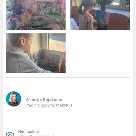
Viktorija Bujokienė
Pradinio ugdymo mokytoja
Nuotraukos: