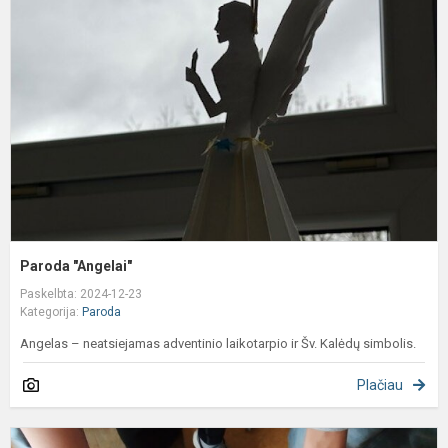
Paroda "Angelai"
Paskelbta: 2024-12-23
Kategorija:
Paroda
Angelas – neatsiejamas adventinio laikotarpio ir Šv. Kalėdų simbolis.
Plačiau
P