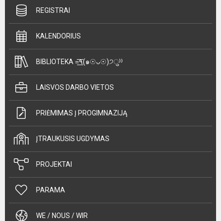
REGISTRAI
KALENDORIUS
BIBLIOTEKA =͟͟͞͞٩(๑☉ᴗ☉)੭ु⁾⁾
LAISVOS DARBO VIETOS
PRIĖMIMAS Į PROGIMNAZIJĄ
ĮTRAUKUSIS UGDYMAS
PROJEKTAI
PARAMA
WE / NOUS / WIR