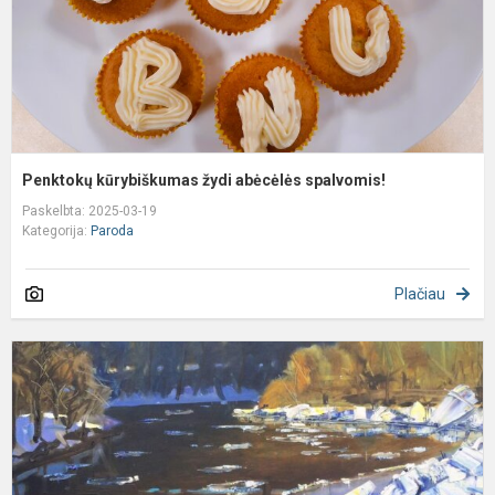
Penktokų kūrybiškumas žydi abėcėlės spalvomis!
Paskelbta: 2025-03-19
Kategorija:
Paroda
Plačiau
V
P
p
„
e