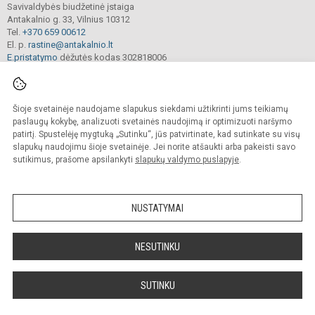
Savivaldybės biudžetinė įstaiga
Antakalnio g. 33, Vilnius 10312
Tel.
+370 659 00612
El. p.
rastine@antakalnio.lt
E.pristatymo
dėžutės kodas 302818006
Naudojame
„Integrra“ el. dokumentų sistemą
Duomenys kaupiami ir saugomi
Juridinių asmenų registre
Įmonės kodas 302818006
Šioje svetainėje naudojame slapukus siekdami užtikrinti jums teikiamų
paslaugų kokybę, analizuoti svetainės naudojimą ir optimizuoti naršymo
patirtį. Spustelėję mygtuką „Sutinku“, jūs patvirtinate, kad sutinkate su visų
slapukų naudojimu šioje svetainėje. Jei norite atšaukti arba pakeisti savo
sutikimus, prašome apsilankyti
slapukų valdymo puslapyje
.
© 2026. Vilniaus Antakalnio progimnazija. Visos teisės saugomos.
Kopijuoti, cituoti ar kitaip atvaizduoti internetinės svetainės turinį be raštiško
mokyklos vadovų sutikimo yra draudžiama.
NUSTATYMAI
Prieinamumo paraiška
Slapukų valdymas
Sumanus būdas atnaujinti
NESUTINKU
mokyklos interneto
svetainę
SUTINKU