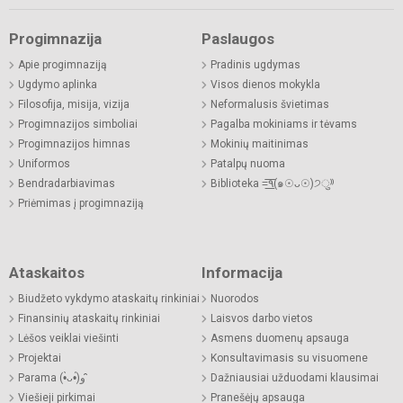
Progimnazija
Paslaugos
Apie progimnaziją
Pradinis ugdymas
Ugdymo aplinka
Visos dienos mokykla
Filosofija, misija, vizija
Neformalusis švietimas
Progimnazijos simboliai
Pagalba mokiniams ir tėvams
Progimnazijos himnas
Mokinių maitinimas
Uniformos
Patalpų nuoma
Bendradarbiavimas
Biblioteka =͟͟͞͞٩(๑☉ᴗ☉)੭ु⁾⁾
Priėmimas į progimnaziją
Ataskaitos
Informacija
Biudžeto vykdymo ataskaitų rinkiniai
Nuorodos
Finansinių ataskaitų rinkiniai
Laisvos darbo vietos
Lėšos veiklai viešinti
Asmens duomenų apsauga
Projektai
Konsultavimasis su visuomene
Parama (•̀ᴗ•́)و ̑̑
Dažniausiai užduodami klausimai
Viešieji pirkimai
Pranešėjų apsauga