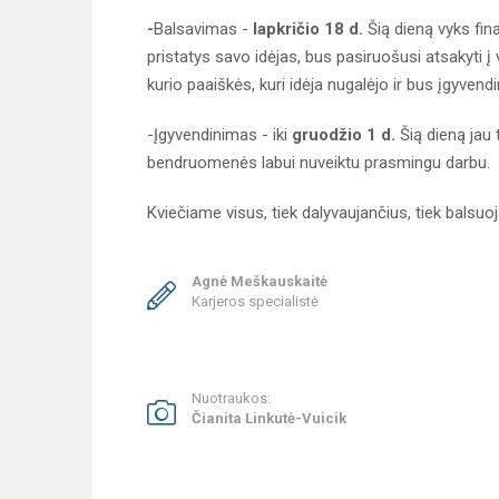
-
Balsavimas -
lapkričio 18 d.
Šią dieną vyks fi
pristatys savo idėjas, bus pasiruošusi atsakyti 
kurio paaiškės, kuri idėja nugalėjo ir bus įgyvendi
-Įgyvendinimas - iki
gruodžio 1 d.
Šią dieną jau 
bendruomenės labui nuveiktu prasmingu darbu.
Kviečiame visus, tiek dalyvaujančius, tiek balsuoj
Agnė Meškauskaitė
Karjeros specialistė
Nuotraukos:
Čianita Linkutė-Vuicik