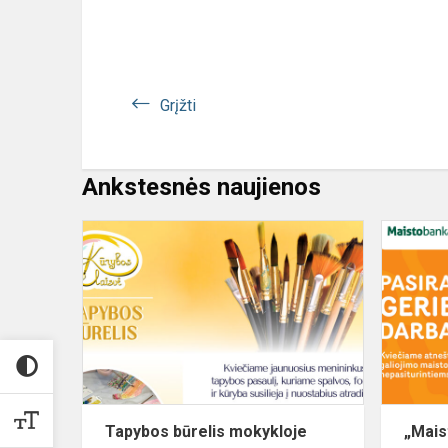
Grįžti
Ankstesnės naujienos
Tapybos
būrelis
mokykloje
Tapybos būrelis mokykloje
„Mais