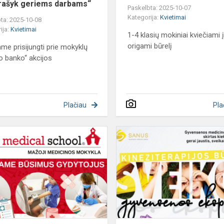
rašyk geriems darbams“
Paskelbta: 2025-10-07
Kategorija:
Kvietimai
ta: 2025-10-08
ija:
Kvietimai
1-4 klasių mokiniai kviečiami 
origami būrelį
ame prisijungti prie mokyklų
o banko“ akcijos
Plačiau
Pla
Mažosios
medicinos
mokyklos
būrelis