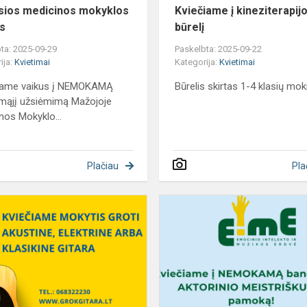
ios medicinos mokyklos
Kviečiame į kineziterapij
is
būrelį
ta: 2025-09-29
Paskelbta: 2025-09-22
ija:
Kvietimai
Kategorija:
Kvietimai
iame vaikus į NEMOKAMĄ
Būrelis skirtas 1-4 klasių mo
mąjį užsiėmimą Mažojoje
nos Mokyklo...
Plačiau
Pla
Kviečiame
mokytis
groti
gitara