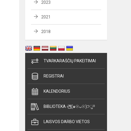
2023
2021
2018
TVARKARAŠČIŲ PAKEITIMAI
REGISTRAI
KALENDORIUS
BIBLIOTEKA =͟͟͞͞٩(๑☉ᴗ☉)੭ु⁾⁾
LAISVOS DARBO VIETOS