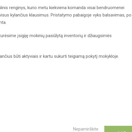
nalinis renginys, kurio metu kiekviena komanda visai bendruomenei
į visus kylančius klausimus. Pristatymo pabaigoje vyks balsavimas, po
nta.
turėsime įsigiję mokinių pasiūlytą inventorių ir džiaugsimės
ančius būti aktyviais ir kartu sukurti teigiamą pokytį mokykloje.
Nepamirškite