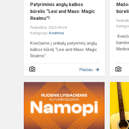
Real...
Patyriminis anglų kalbos
Mažos
būrelis “Lexi and Maxo: Magic
būrel
Realms”!
Paskelb
Kategor
Paskelbta: 2025-09-29
Kategorija:
Kvietimai
Kvieč
bando
Kviečiame į unikalų patyriminį anglų
Medici
kalbos būrelį “Lexi and Maxo: Magic
Realms”...
Plačiau
Kvietimas
į
rudens
lygiadienį
„Namopi“