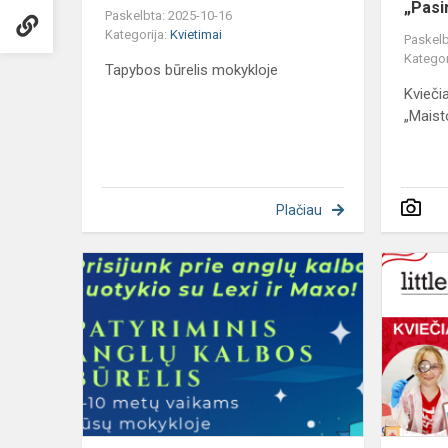
„Pasi
Paskelbta: 2025-10-16
Kategorija:
Kvietimai
Paskelb
Kategor
Tapybos būrelis mokykloje
Kvieči
„Maist
Plačiau
Patyriminis
anglų
kalbos
būrelis
“Lexi
and
Maxo:
Magic