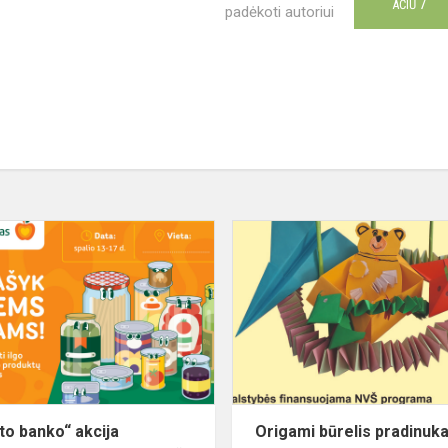
7
AČIŪ
padėkoti autoriui
„Maisto
banko“
akcija
„Pasirašyk
geriems
darbams“
to banko“ akcija
Origami būrelis pradinu