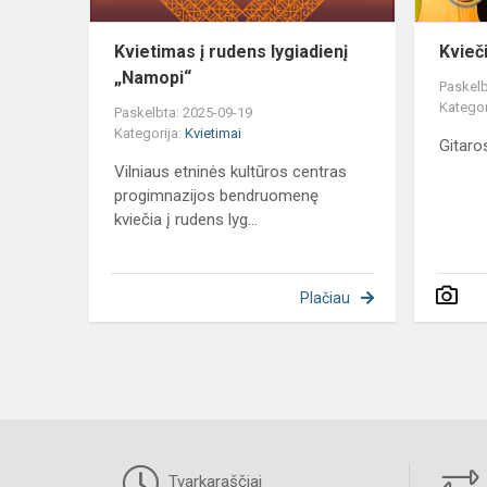
Kvietimas į rudens lygiadienį
Kvieč
„Namopi“
Paskelb
Kategor
Paskelbta: 2025-09-19
Kategorija:
Kvietimai
Gitaro
Vilniaus etninės kultūros centras
progimnazijos bendruomenę
kviečia į rudens lyg...
Plačiau
Tvarkaraščiai