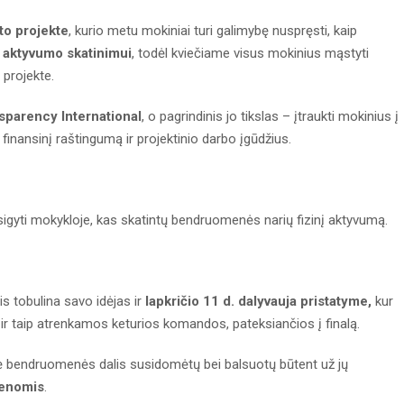
to projekte
, kurio metu mokiniai turi galimybę nuspręsti, kaip
o aktyvumo skatinimui
, todėl kviečiame visus mokinius mąstyti
 projekte.
sparency International
, o pagrindinis jo tikslas – įtraukti mokinius į
 finansinį raštingumą ir projektinio darbo įgūdžius.
sigyti mokykloje, kas skatintų bendruomenės narių fizinį aktyvumą.
is tobulina savo idėjas ir
lapkričio 11 d. dalyvauja pristatyme,
kur
a ir taip atrenkamos keturios komandos, pateksiančios į finalą.
snė bendruomenės dalis susidomėtų bei balsuotų būtent už jų
ienomis
.