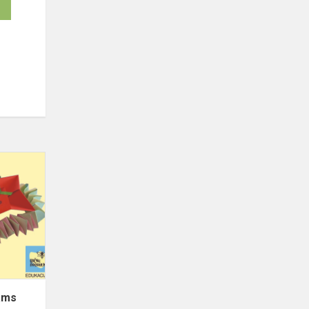
Origami
būrelis
pradinukams
kams