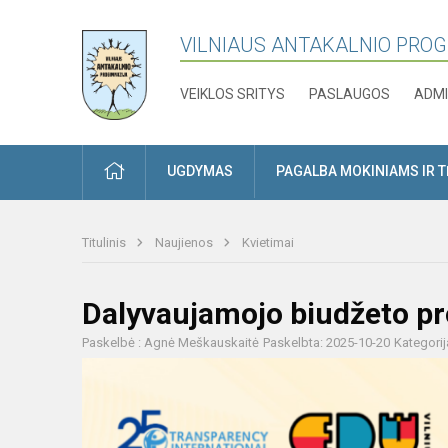
VILNIAUS ANTAKALNIO PRO
VEIKLOS SRITYS
PASLAUGOS
ADMI
PRADŽIA
UGDYMAS
PAGALBA MOKINIAMS IR 
Titulinis
Naujienos
Kvietimai
Dalyvaujamojo biudžeto proj
Paskelbė : Agnė Meškauskaitė
Paskelbta: 2025-10-20
Kategorij