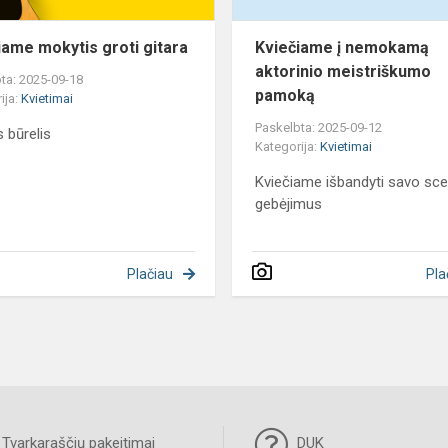
iame mokytis groti gitara
Kviečiame į nemokamą
aktorinio meistriškumo
ta: 2025-09-18
pamoką
ija:
Kvietimai
Paskelbta: 2025-09-12
s būrelis
Kategorija:
Kvietimai
Kviečiame išbandyti savo sce
gebėjimus
Plačiau
Pla
Tvarkaraščių pakeitimai
DUK