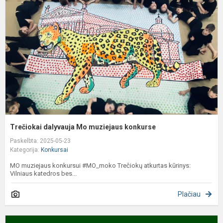
m
k
Trečiokai dalyvauja Mo muziejaus konkurse
Paskelbta: 2025-05-23
Kategorija:
Konkursai
MO muziejaus konkursui #MO_moko Trečiokų atkurtas kūrinys:
Vilniaus katedros bes...
Plačiau
P