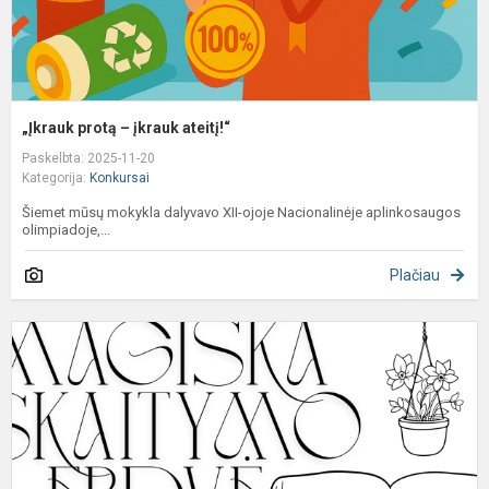
„Įkrauk protą – įkrauk ateitį!“
Paskelbta: 2025-11-20
Kategorija:
Konkursai
Šiemet mūsų mokykla dalyvavo XII-ojoje Nacionalinėje aplinkosaugos
olimpiadoje,...
Plačiau
K
v
1
8
k
m