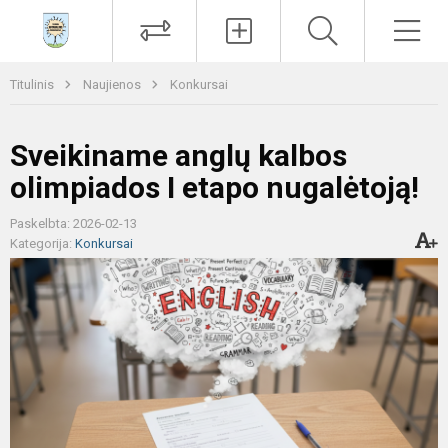
Paieška
Men
Titulinis
Naujienos
Konkursai
Sveikiname anglų kalbos
olimpiados I etapo nugalėtoją!
Paskelbta: 2026-02-13
Kategorija:
Konkursai