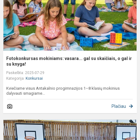
s
o
ga
Fotokonkursas mokiniams: vasara... gal su skaičiais, o gal ir
su knyga!
Paskelbta: 2025-07-29
Kategorija:
Konkursai
Kviečiame visus Antakalnio progimnazijos 1–8 klasių mokinius
dalyvauti smagiame...
Plačiau
K
3
t