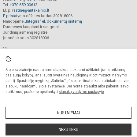
Tel.
+370 659 00612
El. p.
rastine@antakalnio.lt
E.pristatymo
dėžutės kodas 302818006
Naudojame
„Integrra“ el. dokumentų sistemą
Duomenys kaupiami ir saugomi
Juridinių asmenų registre
Įmonės kodas 302818006
© 2026. Vilniaus Antakalnio progimnazija. Visos teisės saugomos.
Šioje svetainėje naudojame slapukus siekdami užtikrinti jums teikiamų
Kopijuoti, cituoti ar kitaip atvaizduoti internetinės svetainės turinį be raštiško
mokyklos vadovų sutikimo yra draudžiama.
paslaugų kokybę, analizuoti svetainės naudojimą ir optimizuoti naršymo
patirtį. Spustelėję mygtuką „Sutinku“, jūs patvirtinate, kad sutinkate su visų
Prieinamumo paraiška
Slapukų valdymas
slapukų naudojimu šioje svetainėje. Jei norite atšaukti arba pakeisti savo
sutikimus, prašome apsilankyti
slapukų valdymo puslapyje
.
Sumanus būdas atnaujinti
mokyklos interneto
svetainę
NUSTATYMAI
NESUTINKU