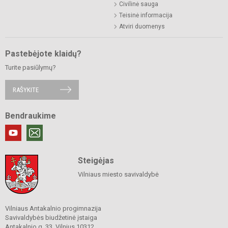
Civilinė sauga
Teisinė informacija
Atviri duomenys
Pastebėjote klaidų?
Turite pasiūlymų?
RAŠYKITE
Bendraukime
Steigėjas
Vilniaus miesto savivaldybė
Vilniaus Antakalnio progimnazija
Savivaldybės biudžetinė įstaiga
Antakalnio g. 33, Vilnius 10312