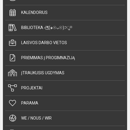
KALENDORIUS
BIBLIOTEKA =͟͟͞͞٩(๑☉ᴗ☉)੭ु⁾⁾
LAISVOS DARBO VIETOS
PRIĖMIMAS Į PROGIMNAZIJĄ
ĮTRAUKUSIS UGDYMAS
PROJEKTAI
PARAMA
WE / NOUS / WIR