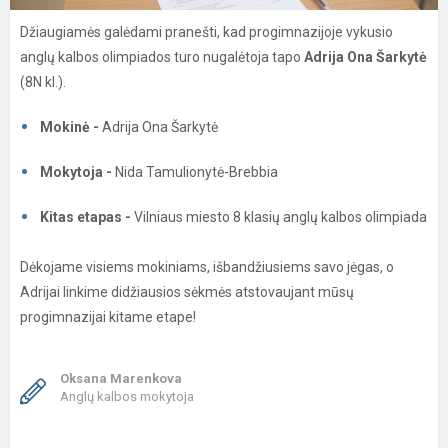
Džiaugiamės galėdami pranešti, kad progimnazijoje vykusio
anglų kalbos olimpiados turo nugalėtoja tapo
Adrija Ona Šarkytė
(8N kl.).
Mokinė -
Adrija Ona Šarkytė
Mokytoja -
Nida Tamulionytė-Brebbia
Kitas etapas -
Vilniaus miesto 8 klasių anglų kalbos olimpiada
Dėkojame visiems mokiniams, išbandžiusiems savo jėgas, o
Adrijai linkime didžiausios sėkmės atstovaujant mūsų
progimnazijai kitame etape!
Oksana Marenkova
Anglų kalbos mokytoja