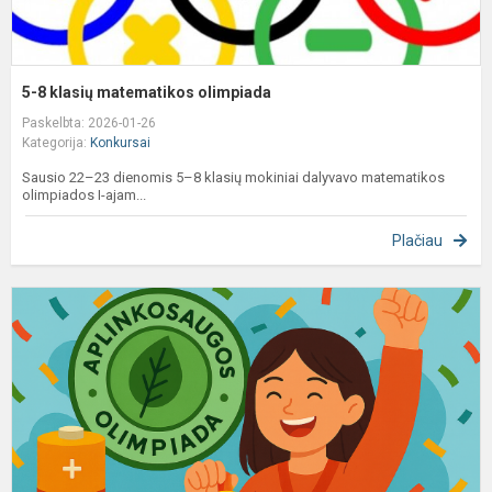
5-8 klasių matematikos olimpiada
Paskelbta: 2026-01-26
Kategorija:
Konkursai
Sausio 22–23 dienomis 5–8 klasių mokiniai dalyvavo matematikos
olimpiados I-ajam...
Plačiau
„
p
–
į
a