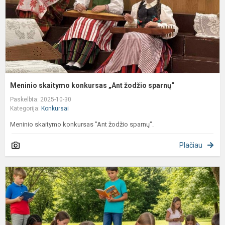
Meninio skaitymo konkursas „Ant žodžio sparnų“
Paskelbta: 2025-10-30
Kategorija:
Konkursai
Meninio skaitymo konkursas "Ant žodžio sparnų".
Plačiau
F
m
v
g
s