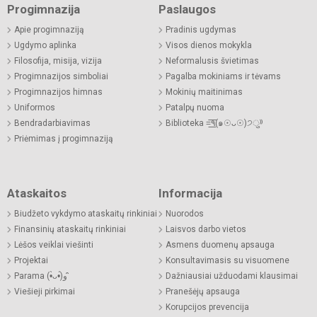
Progimnazija
Paslaugos
Apie progimnaziją
Pradinis ugdymas
Ugdymo aplinka
Visos dienos mokykla
Filosofija, misija, vizija
Neformalusis švietimas
Progimnazijos simboliai
Pagalba mokiniams ir tėvams
Progimnazijos himnas
Mokinių maitinimas
Uniformos
Patalpų nuoma
Bendradarbiavimas
Biblioteka =͟͟͞͞٩(๑☉ᴗ☉)੭ु⁾⁾
Priėmimas į progimnaziją
Ataskaitos
Informacija
Biudžeto vykdymo ataskaitų rinkiniai
Nuorodos
Finansinių ataskaitų rinkiniai
Laisvos darbo vietos
Lėšos veiklai viešinti
Asmens duomenų apsauga
Projektai
Konsultavimasis su visuomene
Parama (•̀ᴗ•́)و ̑̑
Dažniausiai užduodami klausimai
Viešieji pirkimai
Pranešėjų apsauga
Korupcijos prevencija