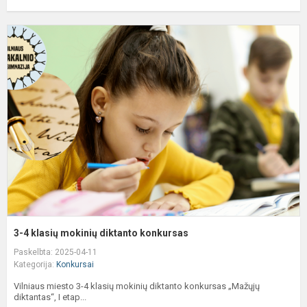
3
4
k
m
d
k
3-4 klasių mokinių diktanto konkursas
Paskelbta: 2025-04-11
Kategorija:
Konkursai
Vilniaus miesto 3-4 klasių mokinių diktanto konkursas „Mažųjų
diktantas“, I etap...