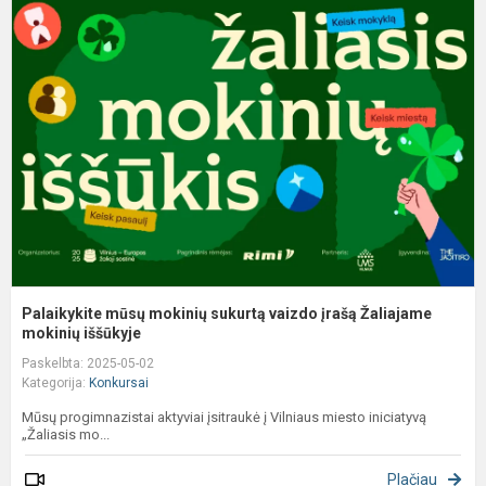
m
m
s
v
į
Ž
m
Palaikykite mūsų mokinių sukurtą vaizdo įrašą Žaliajame
mokinių iššūkyje
Paskelbta: 2025-05-02
Kategorija:
Konkursai
Mūsų progimnazistai aktyviai įsitraukė į Vilniaus miesto iniciatyvą
„Žaliasis mo...
Plačiau