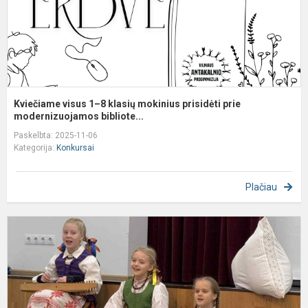
p
p
m
Kviečiame visus 1–8 klasių mokinius prisidėti prie
modernizuojamos bibliote...
Paskelbta: 2025-11-06
Kategorija:
Konkursai
Plačiau
M
s
k
„
ž
s