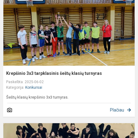
š
k
t
Krepšinio 3x3 tarpklasinis šeštų klasių turnyras
Paskelbta: 2025-06-02
Kategorija:
Konkursai
Šeštų klasių krepšinio 3x3 turnyras.
Plačiau
T
d