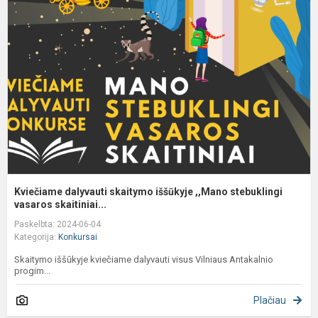
d
s
i
,
s
va
Kviečiame dalyvauti skaitymo iššūkyje ,,Mano stebuklingi
vasaros skaitiniai...
Paskelbta: 2024-06-04
Kategorija:
Konkursai
Skaitymo iššūkyje kviečiame dalyvauti visus Vilniaus Antakalnio
progim...
Plačiau