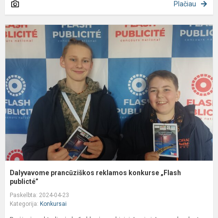
Plačiau
D
p
r
k
„
p
Dalyvavome prancūziškos reklamos konkurse „Flash
publicté”
Paskelbta: 2024-04-23
Kategorija:
Konkursai