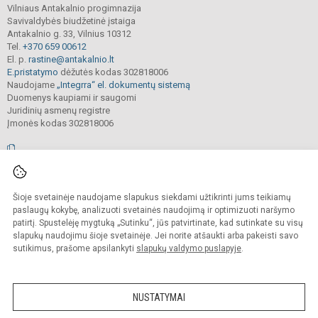
Vilniaus Antakalnio progimnazija
Savivaldybės biudžetinė įstaiga
Antakalnio g. 33, Vilnius 10312
Tel.
+370 659 00612
El. p.
rastine@antakalnio.lt
E.pristatymo
dėžutės kodas 302818006
Naudojame
„Integrra“ el. dokumentų sistemą
Duomenys kaupiami ir saugomi
Juridinių asmenų registre
Įmonės kodas 302818006
© 2026. Vilniaus Antakalnio progimnazija. Visos teisės saugomos.
Šioje svetainėje naudojame slapukus siekdami užtikrinti jums teikiamų
Kopijuoti, cituoti ar kitaip atvaizduoti internetinės svetainės turinį be raštiško
mokyklos vadovų sutikimo yra draudžiama.
paslaugų kokybę, analizuoti svetainės naudojimą ir optimizuoti naršymo
patirtį. Spustelėję mygtuką „Sutinku“, jūs patvirtinate, kad sutinkate su visų
Prieinamumo paraiška
Slapukų valdymas
slapukų naudojimu šioje svetainėje. Jei norite atšaukti arba pakeisti savo
sutikimus, prašome apsilankyti
slapukų valdymo puslapyje
.
Sumanus būdas atnaujinti
mokyklos interneto
svetainę
NUSTATYMAI