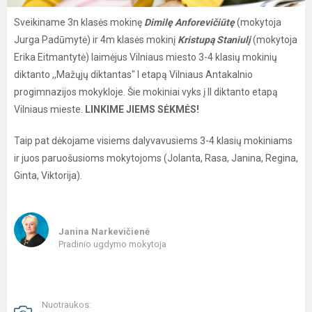
Sveikiname 3n klasės mokinę
Dimilę Anforevičiūtę
(mokytoja
Jurga Padūmytė) ir 4m klasės mokinį
Kristupą Staniulį
(mokytoja
Erika Eitmantytė) laimėjus Vilniaus miesto 3-4 klasių mokinių
diktanto ,,Mažųjų diktantas" I etapą Vilniaus Antakalnio
progimnazijos mokykloje. Šie mokiniai vyks į II diktanto etapą
Vilniaus mieste.
LINKIME JIEMS SĖKMĖS!
Taip pat dėkojame visiems dalyvavusiems 3-4 klasių mokiniams
ir juos paruošusioms mokytojoms (Jolanta, Rasa, Janina, Regina,
Ginta, Viktorija).
Janina Narkevičienė
Pradinio ugdymo mokytoja
Nuotraukos: