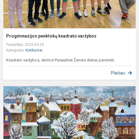
Progimnazijos penktokų kvadrato varžybos
Paskelbta: 2025-03-29
Kategorija:
Konkursai
Kvadrato varžybos, skirtos Pasaulinei Žemės dienai paminėti.
Plačiau
I
m
r
t
d
ir
a.