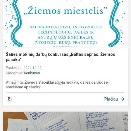
s
Ž
p
Šalies mokinių darbų konkursas „Baltas sapnas. Žiemos
pasaka"
Paskelbta: 2024-12-20
Kategorija:
Konkursai
Atnaujinta. Žiemos stebuklai atgyja mokinių dailės darbuose!
Kviečiame apsilanky...
Plačiau
1
4
k