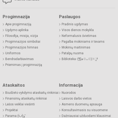
Progimnazija
Paslaugos
Apie progimnaziją
Pradinis ugdymas
Ugdymo aplinka
Visos dienos mokykla
Filosofija, misija, vizija
Neformalusis švietimas
Progimnazijos simboliai
Pagalba mokiniams ir tėvams
Progimnazijos himnas
Mokinių maitinimas
Uniformos
Patalpų nuoma
Bendradarbiavimas
Biblioteka =͟͟͞͞٩(๑☉ᴗ☉)੭ु⁾⁾
Priėmimas į progimnaziją
Ataskaitos
Informacija
Biudžeto vykdymo ataskaitų rinkiniai
Nuorodos
Finansinių ataskaitų rinkiniai
Laisvos darbo vietos
Lėšos veiklai viešinti
Asmens duomenų apsauga
Projektai
Konsultavimasis su visuomene
Parama (•̀ᴗ•́)و ̑̑
Dažniausiai užduodami klausimai