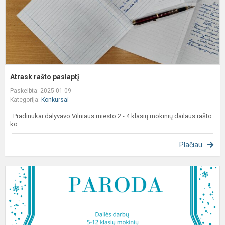
Atrask rašto paslaptį
Paskelbta: 2025-01-09
Kategorija:
Konkursai
Pradinukai dalyvavo Vilniaus miesto 2 - 4 klasių mokinių dailaus rašto
ko...
Plačiau
Š
m
d
k
„