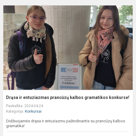
D
ir
e
p
k
g
k
Drąsa ir entuziazmas prancūzų kalbos gramatikos konkurse!
Paskelbta: 2024-04-24
Kategorija:
Konkursai
Didžiuojamės drąsa ir entuziazmu pažindinantis su prancūzų kalbos
gramatika!