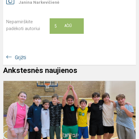
Janina Narkevičienė
Nepamirškite
5
AČIŪ
padėkoti autoriui
Grįžti
Ankstesnės naujienos
P
p
k
v