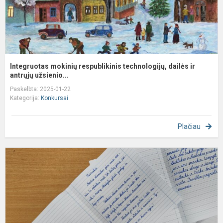
Integruotas mokinių respublikinis technologijų, dailės ir
antrųjų užsienio...
Paskelbta: 2025-01-22
Kategorija:
Konkursai
Plačiau
A
r
p