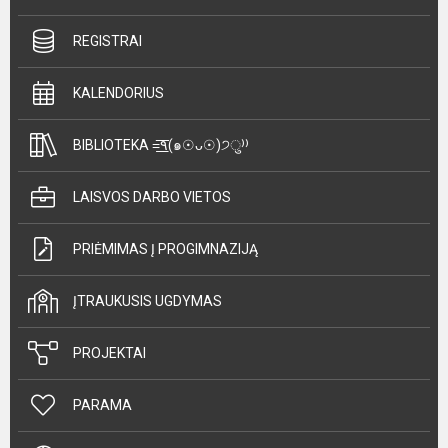
REGISTRAI
KALENDORIUS
BIBLIOTEKA =͟͟͞͞٩(๑☉ᴗ☉)੭ु⁾⁾
LAISVOS DARBO VIETOS
PRIĖMIMAS Į PROGIMNAZIJĄ
ĮTRAUKUSIS UGDYMAS
PROJEKTAI
PARAMA