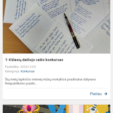
d
r
k
1-4 klasių dailiojo rašto konkursas
Paskelbta: 2024-12-03
Kategorija:
Konkursai
Šių metų lapkričio mėnesį mūsų mokyklos pradinukai dalyvavo
Respublikinio pradin...
Plačiau
K