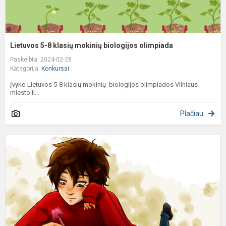
Lietuvos 5-8 klasių mokinių biologijos olimpiada
Paskelbta: 2024-02-28
Kategorija:
Konkursai
Įvyko Lietuvos 5-8 klasių mokinių biologijos olimpiados Vilniaus
miesto II...
Plačiau
S
m
s
k
n