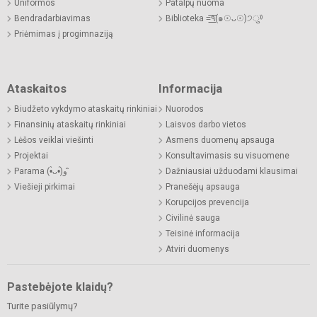
Uniformos
Patalpų nuoma
Bendradarbiavimas
Biblioteka =͟͟͞͞٩(๑☉ᴗ☉)੭ु⁾⁾
Priėmimas į progimnaziją
Ataskaitos
Informacija
Biudžeto vykdymo ataskaitų rinkiniai
Nuorodos
Finansinių ataskaitų rinkiniai
Laisvos darbo vietos
Lėšos veiklai viešinti
Asmens duomenų apsauga
Projektai
Konsultavimasis su visuomene
Parama (•̀ᴗ•́)و ̑̑
Dažniausiai užduodami klausimai
Viešieji pirkimai
Pranešėjų apsauga
Korupcijos prevencija
Civilinė sauga
Teisinė informacija
Atviri duomenys
Pastebėjote klaidų?
Turite pasiūlymų?