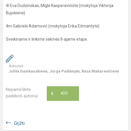
4l Eva Dudzinskas, Miglė Kasperavičiūtė (mokytoja Viktorija
Bujokienė)
4m Gabrielė Adamovič (mokytoja Erika Eitmantytė)
Sveikiname ir linkime sėkmės II-ajame etape.
Autorius:
Jolita Damkauskienė, Jurga Padūmytė, Rasa Makarevičienė
Nepamirškite
8
AČIŪ
padėkoti autoriui
Grįžti