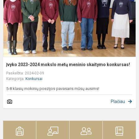
m
m
s
k
Įvyko 2023-2024 mokslo metų meninio skaitymo konkursas!
Paskelbta: 2024-02-09
Kategorija:
Konkursai
5-8 klasių mokinių poezijos pavasaris mūsų ausims!
Plačiau