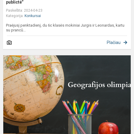
publicté”
Paskelbta: 2024-04-23
Kategorija:
Konkursai
Praėjusį penktadienį, du 6c klasės mokiniai Jurgis ir Leonardas, kartu
su prancū...
Plačiau
D
g
p