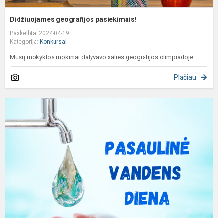
Didžiuojames geografijos pasiekimais!
Paskelbta: 2024-04-19
Kategorija:
Konkursai
Mūsų mokyklos mokiniai dalyvavo šalies geografijos olimpiadoje
Plačiau
A
u
š
v