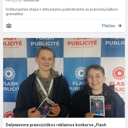
Kategorija:
Konkursai
Didžiuojamės drąsa ir entuziazmu pažindinantis su prancūzų kalbos
gramatika!
Plačiau
D
p
r
k
„
p
Dalyvavome prancūziškos reklamos konkurse „Flash