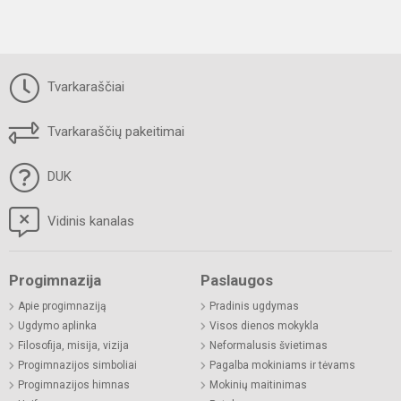
Tvarkaraščiai
Tvarkaraščių pakeitimai
DUK
Vidinis kanalas
Progimnazija
Paslaugos
Apie progimnaziją
Pradinis ugdymas
Ugdymo aplinka
Visos dienos mokykla
Filosofija, misija, vizija
Neformalusis švietimas
Progimnazijos simboliai
Pagalba mokiniams ir tėvams
Progimnazijos himnas
Mokinių maitinimas