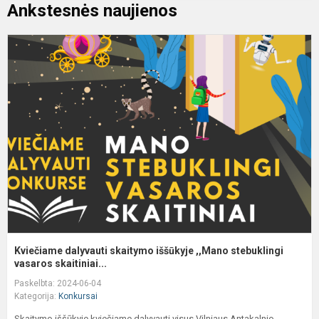
Ankstesnės naujienos
K
d
s
i
,
s
va
Kviečiame dalyvauti skaitymo iššūkyje ,,Mano stebuklingi
vasaros skaitiniai...
Paskelbta: 2024-06-04
Kategorija:
Konkursai
Skaitymo iššūkyje kviečiame dalyvauti visus Vilniaus Antakalnio