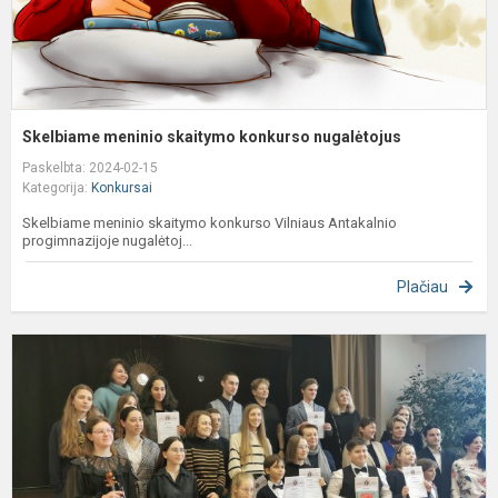
Skelbiame meninio skaitymo konkurso nugalėtojus
Paskelbta: 2024-02-15
Kategorija:
Konkursai
Skelbiame meninio skaitymo konkurso Vilniaus Antakalnio
progimnazijoje nugalėtoj...
Plačiau
M
a
d
X
L
m