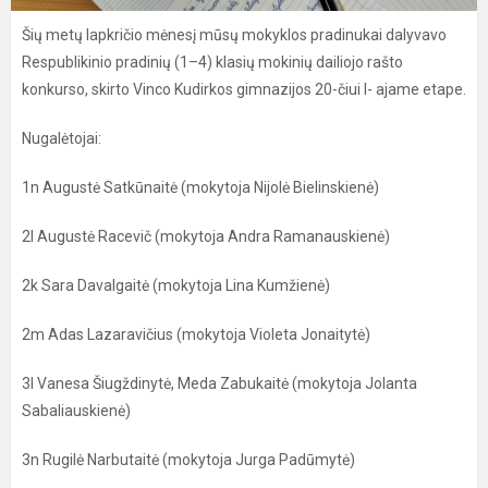
Šių metų lapkričio mėnesį mūsų mokyklos pradinukai dalyvavo
Respublikinio pradinių (1–4) klasių mokinių dailiojo rašto
konkurso, skirto Vinco Kudirkos gimnazijos 20-čiui I- ajame etape.
Nugalėtojai:
1n Augustė Satkūnaitė (mokytoja Nijolė Bielinskienė)
2l Augustė Racevič (mokytoja Andra Ramanauskienė)
2k Sara Davalgaitė (mokytoja Lina Kumžienė)
2m Adas Lazaravičius (mokytoja Violeta Jonaitytė)
3l Vanesa Šiugždinytė, Meda Zabukaitė (mokytoja Jolanta
Sabaliauskienė)
3n Rugilė Narbutaitė (mokytoja Jurga Padūmytė)