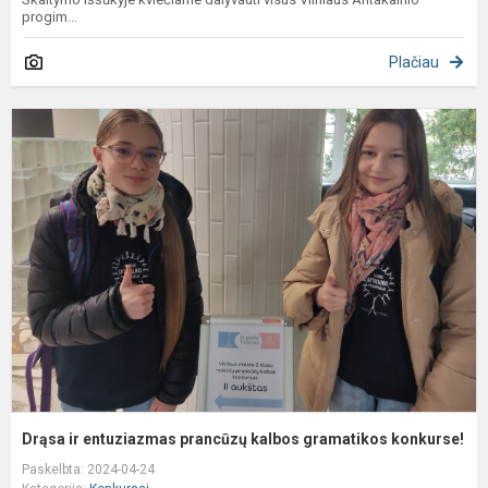
progim...
Plačiau
D
ir
e
p
k
g
k
Drąsa ir entuziazmas prancūzų kalbos gramatikos konkurse!
Paskelbta: 2024-04-24