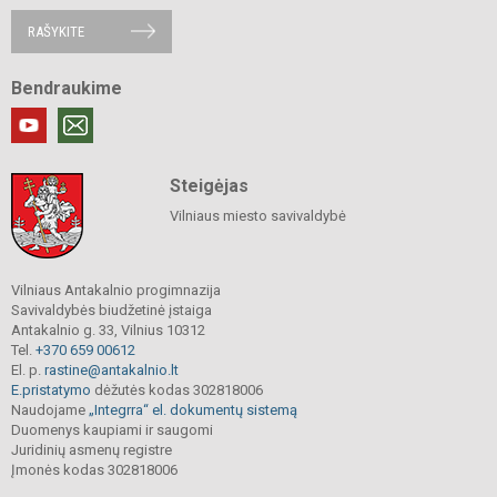
RAŠYKITE
Bendraukime
Steigėjas
Vilniaus miesto savivaldybė
Vilniaus Antakalnio progimnazija
Savivaldybės biudžetinė įstaiga
Antakalnio g. 33, Vilnius 10312
Tel.
+370 659 00612
El. p.
rastine@antakalnio.lt
E.pristatymo
dėžutės kodas 302818006
Naudojame
„Integrra“ el. dokumentų sistemą
Duomenys kaupiami ir saugomi
Juridinių asmenų registre
Įmonės kodas 302818006