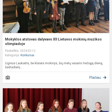
m
ol
Mokyklos atstovas dalyvavo XII Lietuvos mokinių muzikos
olimpiadoje
Paskelbta: 2024-02-12
Kategorija:
Konkursai
Ugnius Laukaitis, 6e klasės mokinys, šių metų vasario trečiąją dieną,
šeštadienį...
Plačiau
Į
2
2
m