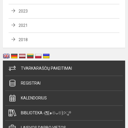
2023
2021
2018
TVARKARAŠČIŲ PAKEITIMAI
REGISTRAI
KALENDORIUS
BIBLIOTEKA =͟͟͞͞٩(๑☉ᴗ☉)੭ु⁾⁾
LAISVOS DARBO VIETOS