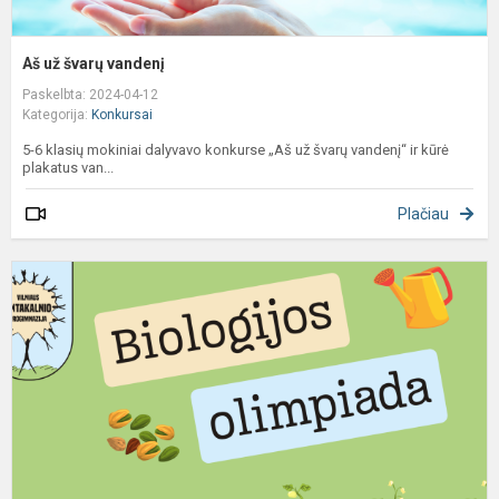
Aš už švarų vandenį
Paskelbta: 2024-04-12
Kategorija:
Konkursai
5-6 klasių mokiniai dalyvavo konkurse „Aš už švarų vandenį“ ir kūrė
plakatus van...
Plačiau
L
5
8
k
m
b
o