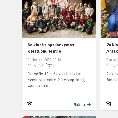
apsilankym
Keistuolių
teatre
6a klasės apsilankymas
2a kl
Keistuolių teatre
Antak
Paskelbta: 2023-12-13
Paskelb
Kategorija:
Išvykos
Kategor
Gruodžio 13 d. 6a klasė lankėsi
2a kla
Keistuolių teatre, žiūrėjo spektaklį
Antaka
„Jonas kare...
Plačiau