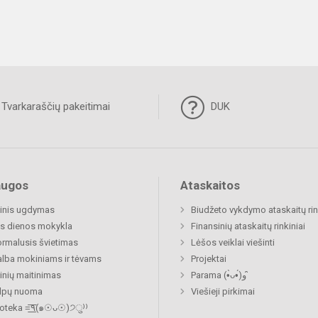
Tvarkaraščių pakeitimai
DUK
augos
Ataskaitos
inis ugdymas
Biudžeto vykdymo ataskaitų rin
s dienos mokykla
Finansinių ataskaitų rinkiniai
rmalusis švietimas
Lėšos veiklai viešinti
lba mokiniams ir tėvams
Projektai
nių maitinimas
Parama (•̀ᴗ•́)و ̑̑
alpų nuoma
Viešieji pirkimai
Biblioteka =͟͟͞͞٩(๑☉ᴗ☉)੭ु⁾⁾