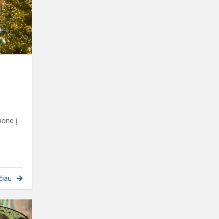
į
Rygą
ione į
čiau
2e
klasės