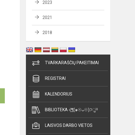
2023
2021
2018
TVARKARAŠČIŲ PAKEITIMAI
REGISTRAI
KALENDORIUS
BIBLIOTEKA =͟͟͞͞٩(๑☉ᴗ☉)੭ु⁾⁾
LAISVOS DARBO VIETOS