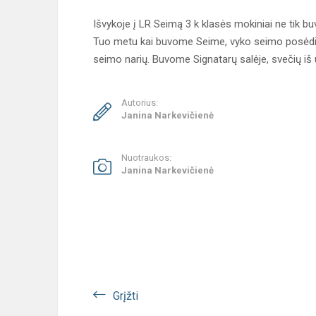
Išvykoje į LR Seimą 3 k klasės mokiniai ne tik b
Tuo metu kai buvome Seime, vyko seimo posėdis.
seimo narių. Buvome Signatarų salėje, svečių i
Autorius:
Janina Narkevičienė
Nuotraukos:
Janina Narkevičienė
Grįžti