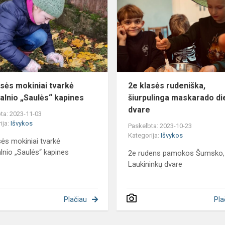
as
mokiniai
tvarkė
Antakalnio
„Saulės“
kapines
asės mokiniai tvarkė
2e klasės rudeniška,
alnio „Saulės“ kapines
šiurpulinga maskarado di
dvare
ta: 2023-11-03
ija:
Išvykos
Paskelbta: 2023-10-23
Kategorija:
Išvykos
sės mokiniai tvarkė
lnio „Saulės“ kapines
2e rudens pamokos Šumsko,
Laukininkų dvare
Plačiau
Pla