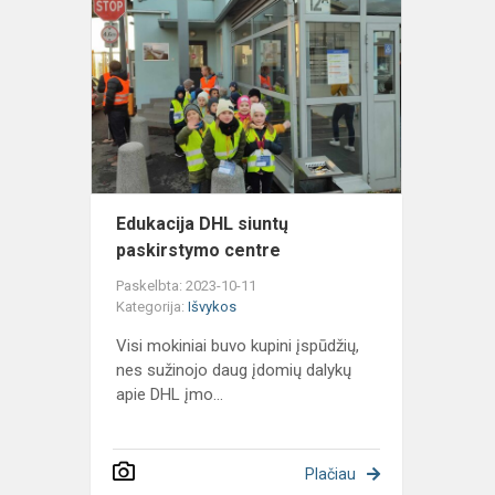
Edukacija
DHL
siuntų
paskirstym
centre
Edukacija DHL siuntų
paskirstymo centre
Paskelbta: 2023-10-11
Kategorija:
Išvykos
Visi mokiniai buvo kupini įspūdžių,
nes sužinojo daug įdomių dalykų
apie DHL įmo...
Plačiau