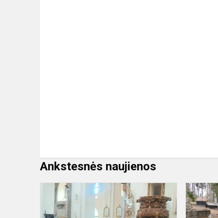
Ankstesnės naujienos
Svečiuose
pas
Lietuvos