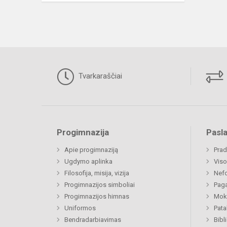
Tvarkaraščiai
Progimnazija
Pasl
Apie progimnaziją
Prad
Ugdymo aplinka
Viso
Filosofija, misija, vizija
Nefo
Progimnazijos simboliai
Paga
Progimnazijos himnas
Moki
Uniformos
Pat
Bendradarbiavimas