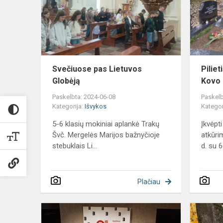
Globėją
Svečiuose pas Lietuvos
Pilie
Globėją
Kovo 
Paskelbta: 2024-06-08
Paskelb
Kategorija:
Išvykos
Kategor
5-6 klasių mokiniai aplankė Trakų
Įkvėpt
Švč. Mergelės Marijos bažnyčioje
atkūri
stebuklais Li...
d. su 6d
Plačiau
6a
klasės