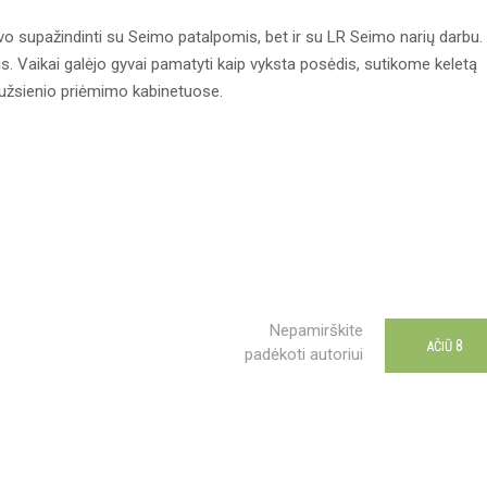
uvo supažindinti su Seimo patalpomis, bet ir su LR Seimo narių darbu.
 Vaikai galėjo gyvai pamatyti kaip vyksta posėdis, sutikome keletą
š užsienio priėmimo kabinetuose.
Nepamirškite
8
AČIŪ
padėkoti autoriui