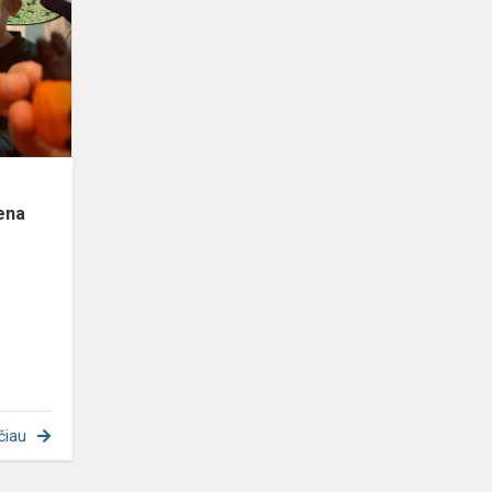
rudeniška,
šiurpulinga
maskarado
diena
dvare
ena
čiau