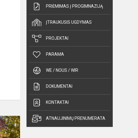
PRIĖMIMAS Į PROGIMNAZIJĄ
ĮTRAUKUSIS UGDYMAS
PROJEKTAI
PARAMA
WE / NOUS / WIR
DOKUMENTAI
KONTAKTAI
7o
ATNAUJINIMŲ PRENUMERATA
klasės
kelionė