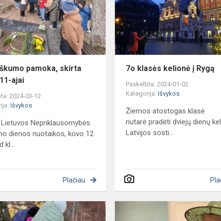
Kovo
11-
ajai
tiškumo pamoka, skirta
7o klasės kelionė į Rygą
11-ajai
Paskelbta: 2024-01-02
Kategorija:
Išvykos
ta: 2024-03-12
ija:
Išvykos
Žiemos atostogas klasė
nutarė pradėti dviejų dienų kel
i Lietuvos Nepriklausomybės
Latvijos sosti...
mo dienos nuotaikos, kovo 12
 kl...
Plačiau
Pla
2a
klasės