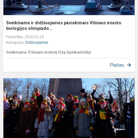
Sveikiname ir didžiuojamės pasiekimais Vilniaus miesto
biologijos olimpiado...
Paskelbta: 2026-02-24
Kategorija:
Didžiuojamės
Sveikiname 7l klasės mokinę Elzę Spirikavičiūtę!
Plačiau
D
V
1
o
š
j
e
„L