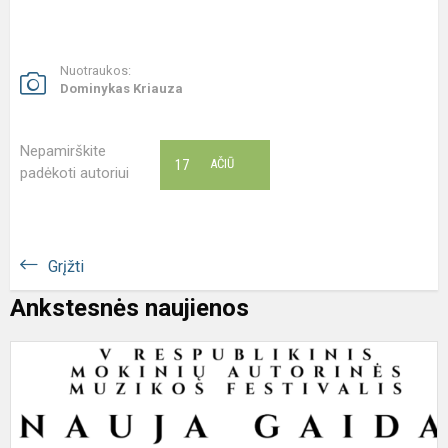
Nuotraukos:
Dominykas Kriauza
Nepamirškite
17
AČIŪ
padėkoti autoriui
Grįžti
Ankstesnės naujienos
M
m
4
k
m