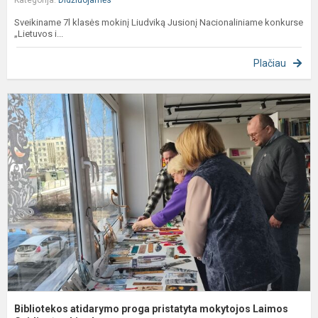
Sveikiname 7l klasės mokinį Liudviką Jusionį Nacionaliniame konkurse
„Lietuvos i...
Plačiau
B
a
p
p
m
L
Ga
Bibliotekos atidarymo proga pristatyta mokytojos Laimos