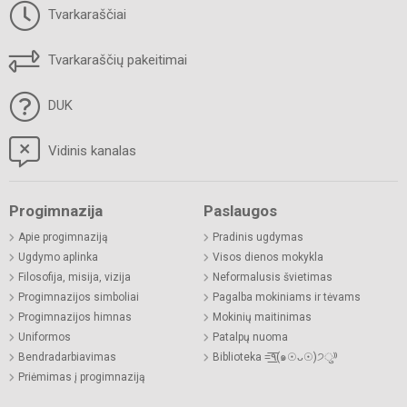
Tvarkaraščiai
Tvarkaraščių pakeitimai
DUK
Vidinis kanalas
Progimnazija
Paslaugos
Apie progimnaziją
Pradinis ugdymas
Ugdymo aplinka
Visos dienos mokykla
Filosofija, misija, vizija
Neformalusis švietimas
Progimnazijos simboliai
Pagalba mokiniams ir tėvams
Progimnazijos himnas
Mokinių maitinimas
Uniformos
Patalpų nuoma
Bendradarbiavimas
Biblioteka =͟͟͞͞٩(๑☉ᴗ☉)੭ु⁾⁾
Priėmimas į progimnaziją