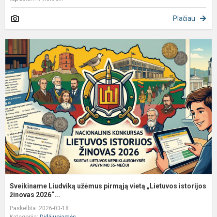
Plačiau
S
L
u
p
v
„
is
Sveikiname Liudviką užėmus pirmąją vietą „Lietuvos istorijos
žinovas 2026“...
Paskelbta: 2026-03-18
Kategorija:
Didžiuojamės