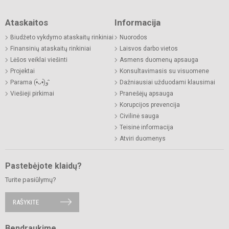
Ataskaitos
Informacija
Biudžeto vykdymo ataskaitų rinkiniai
Nuorodos
Finansinių ataskaitų rinkiniai
Laisvos darbo vietos
Lėšos veiklai viešinti
Asmens duomenų apsauga
Projektai
Konsultavimasis su visuomene
Parama (•̀ᴗ•́)و ̑̑
Dažniausiai užduodami klausimai
Viešieji pirkimai
Pranešėjų apsauga
Korupcijos prevencija
Civilinė sauga
Teisinė informacija
Atviri duomenys
Pastebėjote klaidų?
Turite pasiūlymų?
RAŠYKITE
Bendraukime