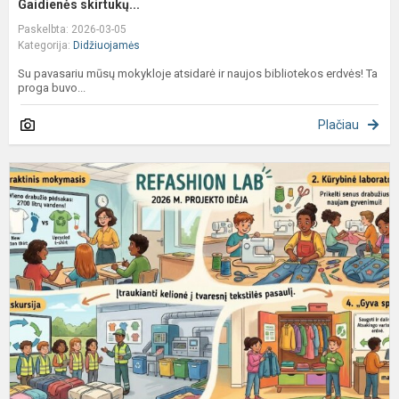
Gaidienės skirtukų...
Paskelbta: 2026-03-05
Kategorija:
Didžiuojamės
Su pavasariu mūsų mokykloje atsidarė ir naujos bibliotekos erdvės! Ta
proga buvo...
Plačiau
Ž
t
li
p
p
„
L
pr