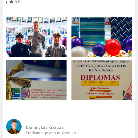
palaikė.
Dominykas Kriauza
Pradinio ugdymo mokytojas