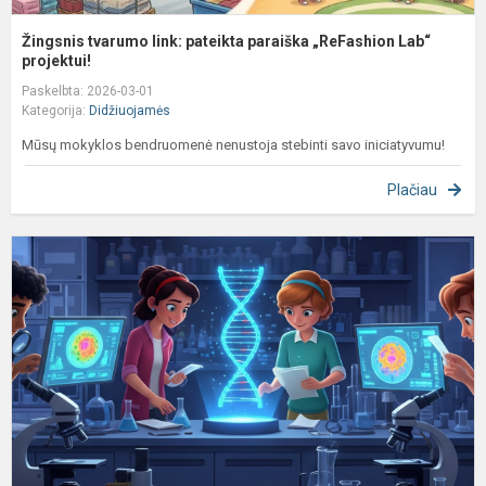
Žingsnis tvarumo link: pateikta paraiška „ReFashion Lab“
projektui!
Paskelbta: 2026-03-01
Kategorija:
Didžiuojamės
Mūsų mokyklos bendruomenė nenustoja stebinti savo iniciatyvumu!
Plačiau
S
ir
d
p
V
m
bi