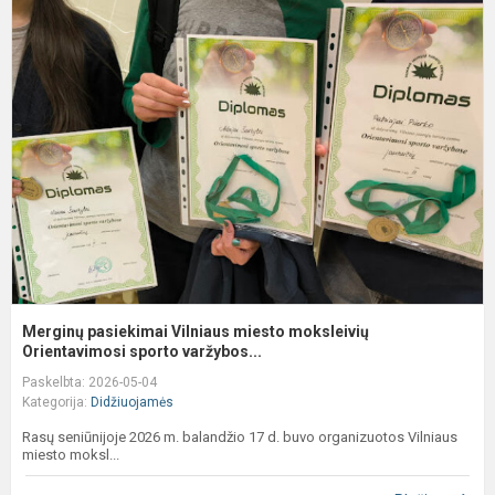
M
p
V
m
m
O
Merginų pasiekimai Vilniaus miesto moksleivių
Orientavimosi sporto varžybos...
Paskelbta: 2026-05-04
Kategorija:
Didžiuojamės
Rasų seniūnijoje 2026 m. balandžio 17 d. buvo organizuotos Vilniaus
miesto moksl...