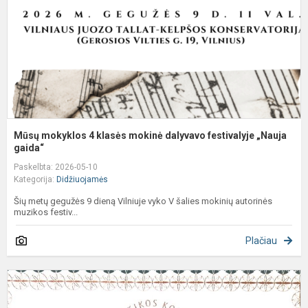
d
f
„
g.
Mūsų mokyklos 4 klasės mokinė dalyvavo festivalyje „Nauja
gaida“
Paskelbta: 2026-05-10
Kategorija:
Didžiuojamės
Šių metų gegužės 9 dieną Vilniuje vyko V šalies mokinių autorinės
muzikos festiv...
Plačiau
M
o