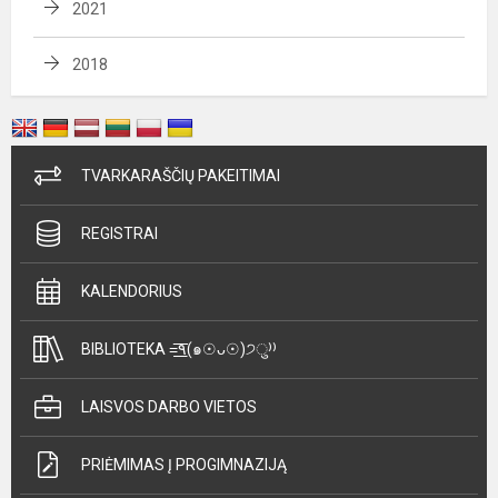
2021
2018
TVARKARAŠČIŲ PAKEITIMAI
REGISTRAI
KALENDORIUS
BIBLIOTEKA =͟͟͞͞٩(๑☉ᴗ☉)੭ु⁾⁾
LAISVOS DARBO VIETOS
PRIĖMIMAS Į PROGIMNAZIJĄ