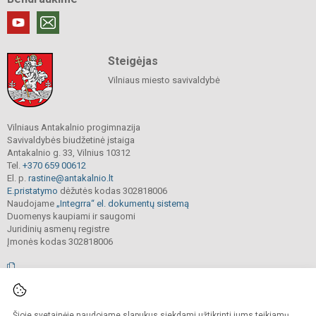
Steigėjas
Vilniaus miesto savivaldybė
Vilniaus Antakalnio progimnazija
Savivaldybės biudžetinė įstaiga
Antakalnio g. 33, Vilnius 10312
Tel.
+370 659 00612
El. p.
rastine@antakalnio.lt
E.pristatymo
dėžutės kodas 302818006
Naudojame
„Integrra“ el. dokumentų sistemą
Duomenys kaupiami ir saugomi
Juridinių asmenų registre
Įmonės kodas 302818006
© 2026. Vilniaus Antakalnio progimnazija. Visos teisės saugomos.
Šioje svetainėje naudojame slapukus siekdami užtikrinti jums teikiamų
Kopijuoti, cituoti ar kitaip atvaizduoti internetinės svetainės turinį be raštiško