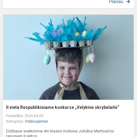
Plačiau
II
v
R
k
„
s
II vieta Respublikiniame konkurse „Velykinė skrybėlaitė“
Paskelbta: 2026-04-29
Kategorija:
Didžiuojamės
Didžiausi sveikinimai 4m klasės mokiniui Jokūbui Martinaičiui
tapusiam II vietos...