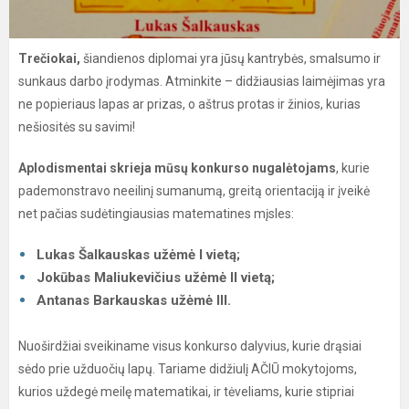
Trečiokai,
šiandienos diplomai yra jūsų kantrybės, smalsumo ir
sunkaus darbo įrodymas. Atminkite – didžiausias laimėjimas yra
ne popieriaus lapas ar prizas, o aštrus protas ir žinios, kurias
nešiositės su savimi!
Aplodismentai skrieja mūsų konkurso nugalėtojams
, kurie
pademonstravo neeilinį sumanumą, greitą orientaciją ir įveikė
net pačias sudėtingiausias matematines mįsles:
Lukas Šalkauskas užėmė I vietą;
Jokūbas Maliukevičius užėmė II vietą;
Antanas Barkauskas užėmė III.
Nuoširdžiai sveikiname visus konkurso dalyvius, kurie drąsiai
sėdo prie užduočių lapų. Tariame didžiulį AČIŪ mokytojoms,
kurios uždegė meilę matematikai, ir tėveliams, kurie stipriai