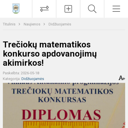
Paieška
Men
Titulinis
Naujienos
Didžiuojamės
Trečiokų matematikos
konkurso apdovanojimų
akimirkos!
Paskelbta: 2026-05-18
Kategorija:
Didžiuojamės