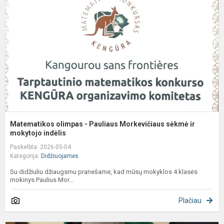
-
P
M
s
ir
m
Matematikos olimpas - Pauliaus Morkevičiaus sėkmė ir
mokytojo indėlis
Paskelbta: 2026-05-04
Kategorija:
Didžiuojamės
Su didžiuliu džiaugsmu pranešame, kad mūsų mokyklos 4 klasės
mokinys Paulius Mor...
Plačiau