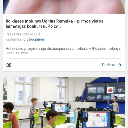
8o klasės mokinys Ugnius Remeika – pirmos vietos
laimėtojas konkurse „Po žv...
Paskelbta: 2025-12-01
Kategorija:
Didžiuojamės
Antakalnio progimnazija didžiuojasi savo mokiniu – 8 klasės mokinys
Ugnius Remei...
Plačiau
M
m
s
e
t
a
„
ka