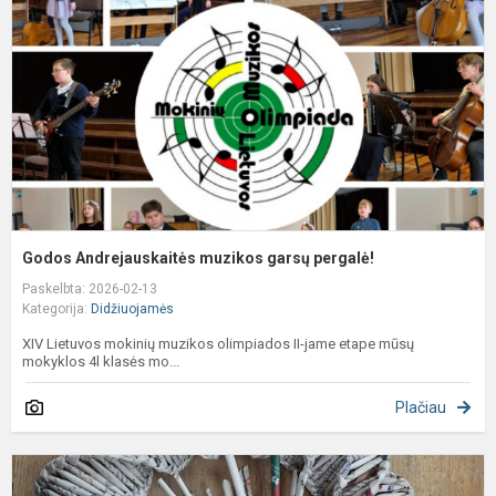
g
p
Godos Andrejauskaitės muzikos garsų pergalė!
Paskelbta: 2026-02-13
Kategorija:
Didžiuojamės
XIV Lietuvos mokinių muzikos olimpiados II-jame etape mūsų
mokyklos 4l klasės mo...
Plačiau
T
p