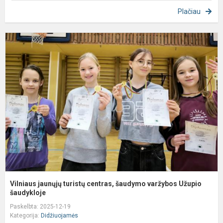
Plačiau
V
j
t
c
š
v
U
š.
Vilniaus jaunųjų turistų centras, šaudymo varžybos Užupio
šaudykloje
Paskelbta: 2025-12-19
Kategorija:
Didžiuojamės