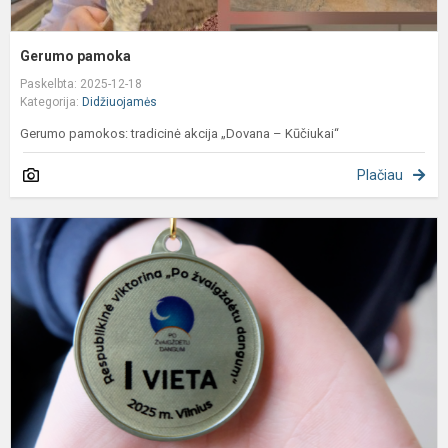
Gerumo pamoka
Paskelbta: 2025-12-18
Kategorija:
Didžiuojamės
Gerumo pamokos: tradicinė akcija „Dovana – Kūčiukai“
Plačiau
8
k
m
U
R
–
p
v
l