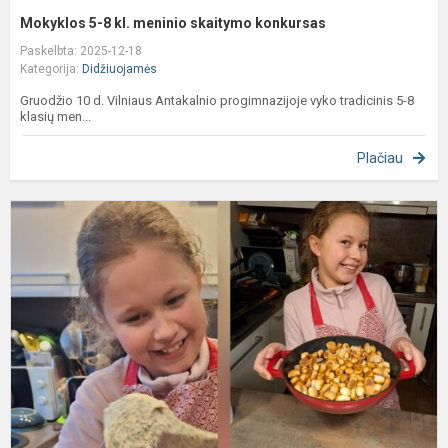
Mokyklos 5-8 kl. meninio skaitymo konkursas
Paskelbta: 2025-12-18
Kategorija:
Didžiuojamės
Gruodžio 10 d. Vilniaus Antakalnio progimnazijoje vyko tradicinis 5-8
klasių men...
Plačiau
G
p