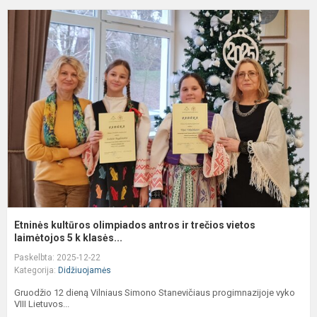
E
k
o
a
ir
t
v
l
Etninės kultūros olimpiados antros ir trečios vietos
laimėtojos 5 k klasės...
Paskelbta: 2025-12-22
Kategorija:
Didžiuojamės
Gruodžio 12 dieną Vilniaus Simono Stanevičiaus progimnazijoje vyko
VIII Lietuvos...