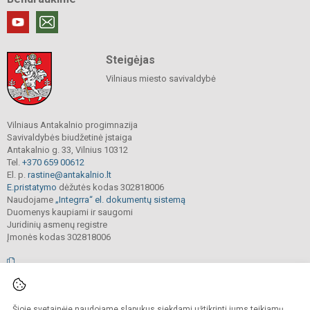
Steigėjas
Vilniaus miesto savivaldybė
Vilniaus Antakalnio progimnazija
Savivaldybės biudžetinė įstaiga
Antakalnio g. 33, Vilnius 10312
Tel.
+370 659 00612
El. p.
rastine@antakalnio.lt
E.pristatymo
dėžutės kodas 302818006
Naudojame
„Integrra“ el. dokumentų sistemą
Duomenys kaupiami ir saugomi
Juridinių asmenų registre
Įmonės kodas 302818006
© 2026. Vilniaus Antakalnio progimnazija. Visos teisės saugomos.
Šioje svetainėje naudojame slapukus siekdami užtikrinti jums teikiamų
Kopijuoti, cituoti ar kitaip atvaizduoti internetinės svetainės turinį be raštiško