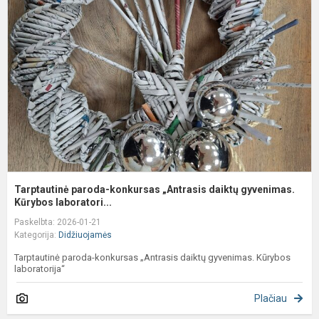
k
„
d
g
K
Tarptautinė paroda-konkursas „Antrasis daiktų gyvenimas.
Kūrybos laboratori...
Paskelbta: 2026-01-21
Kategorija:
Didžiuojamės
Tarptautinė paroda-konkursas „Antrasis daiktų gyvenimas. Kūrybos
laboratorija“
Plačiau