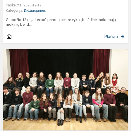
Paskelbta: 2025-12-19
Kategorija:
Didžiuojamės
Gruodžio 12 d. „Litexpo“ parodų centre vyko „Kalėdinė mokomųjų
mokinių bend...
Plačiau
M
5
8
kl
m
s
k