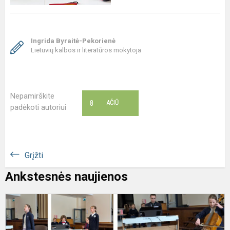
Ingrida Byraitė-Pekorienė
Lietuvių kalbos ir literatūros mokytoja
Nepamirškite
8
AČIŪ
padėkoti autoriui
Grįžti
Ankstesnės naujienos
G
A
m