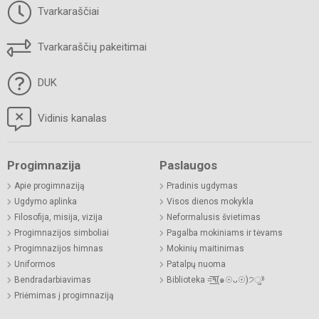
Tvarkaraščiai
Tvarkaraščių pakeitimai
DUK
Vidinis kanalas
Progimnazija
Paslaugos
Apie progimnaziją
Pradinis ugdymas
Ugdymo aplinka
Visos dienos mokykla
Filosofija, misija, vizija
Neformalusis švietimas
Progimnazijos simboliai
Pagalba mokiniams ir tėvams
Progimnazijos himnas
Mokinių maitinimas
Uniformos
Patalpų nuoma
Bendradarbiavimas
Biblioteka =͟͟͞͞٩(๑☉ᴗ☉)੭ु⁾⁾
Priėmimas į progimnaziją