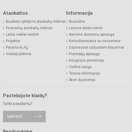
Ataskaitos
Informacija
Biudžeto vykdymo ataskaitų rinkiniai
Nuorodos
Finansinių ataskaitų rinkiniai
Laisvos darbo vietos
Lėšos veiklai viešinti
Asmens duomenų apsauga
Projektai
Konsultavimasis su visuomene
Parama (•̀ᴗ•́)و ̑̑
Dažniausiai užduodami klausimai
Viešieji pirkimai
Pranešėjų apsauga
Korupcijos prevencija
Civilinė sauga
Teisinė informacija
Atviri duomenys
Pastebėjote klaidų?
Turite pasiūlymų?
RAŠYKITE
Bendraukime