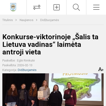
Paieška
Men
Titulinis
Naujienos
Didžiuojamės
Konkurse-viktorinoje „Šalis ta
Lietuva vadinas“ laimėta
antroji vieta
Paskelbė : Eglė Rimkutė
Paskelbta: 2026-02-13
Kategorija:
Didžiuojamės