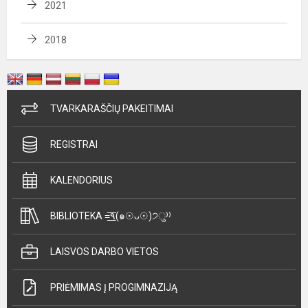
2021
2018
TVARKARAŠČIŲ PAKEITIMAI
REGISTRAI
KALENDORIUS
BIBLIOTEKA =͟͟͞͞٩(๑☉ᴗ☉)੭ु⁾⁾
LAISVOS DARBO VIETOS
PRIĖMIMAS Į PROGIMNAZIJĄ