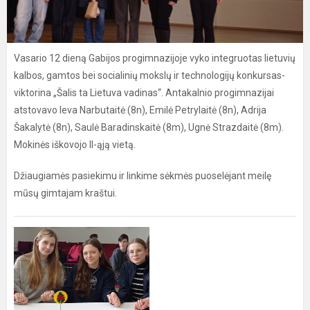
Vasario 12 dieną Gabijos progimnazijoje vyko integruotas lietuvių
kalbos, gamtos bei socialinių mokslų ir technologijų konkursas-
viktorina „Šalis ta Lietuva vadinas“. Antakalnio progimnazijai
atstovavo Ieva Narbutaitė (8n), Emilė Petrylaitė (8n), Adrija
Šakalytė (8n), Saulė Baradinskaitė (8m), Ugnė Strazdaitė (8m).
Mokinės iškovojo II-ąją vietą.
Džiaugiamės pasiekimu ir linkime sėkmės puoselėjant meilę
mūsų gimtajam kraštui.