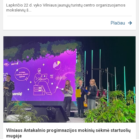
Lapkričio 22 d. vyko Vilniaus jaunųjų turistų centro organizuojamos
moksleivių š...
Plačiau
V
A
p
m
s
s
Vilniaus Antakalnio progimnazijos mokinių sėkmė startuolių
mugėje