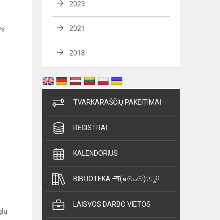
2023
ys
2021
2018
TVARKARAŠČIŲ PAKEITIMAI
REGISTRAI
KALENDORIUS
BIBLIOTEKA =͟͟͞͞٩(๑☉ᴗ☉)੭ु⁾⁾
LAISVOS DARBO VIETOS
glų