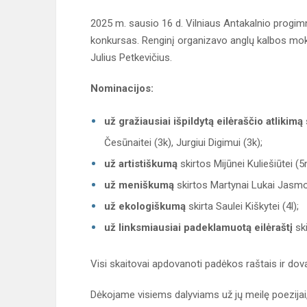
2025 m. sausio 16 d. Vilniaus Antakalnio progim
konkursas. Renginį organizavo anglų kalbos mok
Julius Petkevičius.
Nominacijos:
už gražiausiai išpildytą eilėraščio atlikimą
Česūnaitei (3k), Jurgiui Digimui (3k);
už artistiškumą
skirtos Mijūnei Kuliešiūtei (5
už meniškumą
skirtos Martynai Lukai Jasmonta
už ekologiškumą
skirta Saulei Kiškytei (4l);
už linksmiausiai padeklamuotą eilėraštį
ski
Visi skaitovai apdovanoti padėkos raštais ir dov
Dėkojame visiems dalyviams už jų meilę poezijai,