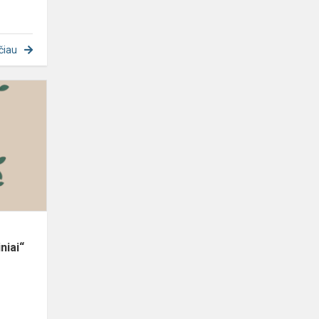
čiau
Skaitymo
iššūkio
„Mano
stebuklingi
vasaros
skaitiniai“
apdo...
niai“