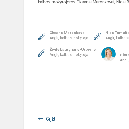
kalbos mokytojoms Oksanai Marenkovai, Nidai Brebb
Oksana Marenkova
Nida Tamuli
Anglų kalbos mokytoja
Anglų kalbos
Živilė Laurynaitė-Urbienė
Anglų kalbos mokytoja
Gint
Anglų
Grįžti