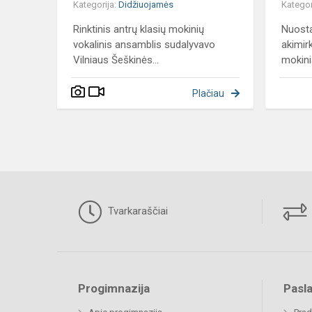
Kategorija:
Didžiuojamės
Kategor
Rinktinis antrų klasių mokinių
Nuost
vokalinis ansamblis sudalyvavo
akimir
Vilniaus Šeškinės...
mokini
Plačiau
Tvarkaraščiai
Progimnazija
Pasl