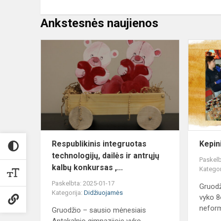
Ankstesnės naujienos
Respublikin
integruotas
technologijų
dailės
ir
antrųjų
k...
Respublikinis integruotas
Kepin
technologijų, dailės ir antrųjų
Paskelb
kalbų konkursas ,...
Kategor
Paskelbta: 2025-01-17
Gruodž
Kategorija:
Didžiuojamės
vyko 8
neform
Gruodžio – sausio mėnesiais