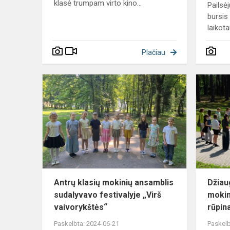
klasė trumpam virto kino...
Pailsė
bursis
laikotar
Plačiau
Antrų
klasių
mokinių
ansamblis
sudalyvavo
festivalyje
„Virš...
Antrų klasių mokinių ansamblis
Džiau
sudalyvavo festivalyje „Virš
mokin
vaivorykštės“
rūpina
Paskelbta: 2024-06-21
Paskelb