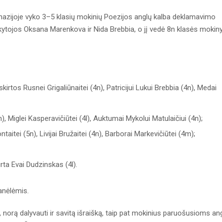
nazijoje vyko 3–5 klasių mokinių Poezijos anglų kalba deklamavimo
ytojos Oksana Marenkova ir Nida Brebbia, o jį vedė 8n klasės mokin
skirtos Rusnei Grigaliūnaitei (4n), Patricijui Lukui Brebbia (4n), Medai
n), Miglei Kasperavičiūtei (4l), Auktumai Mykolui Matulaičiui (4n);
itei (5n), Livijai Bružaitei (4n), Barborai Markevičiūtei (4m);
rta Evai Dudzinskas (4l).
anėlėmis.
 norą dalyvauti ir savitą išraišką, taip pat mokinius paruošusioms an