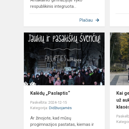
Antakalnio gimnazijoje vyko
respublikinis integruota...
Plačiau
Kalėdų
„Paslaptis“
Kalėdų „Paslaptis“
Kai ge
už au
Paskelbta: 2024-12-15
klasės
Kategorija:
Didžiuojamės
Paskelb
Ar žinojote, kad mūsų
Kategor
progimnazijos pastatas, kiemas ir