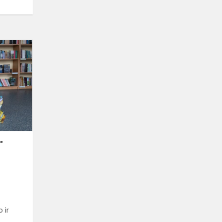
Iniciatyva
,,Knygų
Kalėdos"
įvyko!
"
 ir