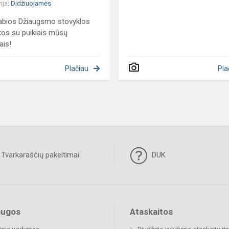
ija:
Didžiuojamės
abios Džiaugsmo stovyklos
kos su puikiais mūsų
ais!
Plačiau
Pla
Tvarkaraščių pakeitimai
DUK
augos
Ataskaitos