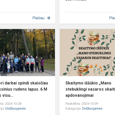
Plačiau
Pla
Kai
geri
darbai
spindi
skaisčiau
už
auksinius
rudens
lapus....
ri darbai spindi skaisčiau
Skaitymo iššūkio „Mano
ksinius rudens lapus. 6 M
stebuklingi vasaros skaiti
 visu...
apdovanojimai
ta: 2024-10-28
Paskelbta: 2024-10-09
ija:
Didžiuojamės
Kategorija:
Didžiuojamės