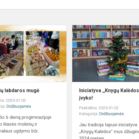
is
Kepinių
labdaros
,
mugė
ių labdaros mugė
Iniciatyva ,,Knygų Kalėdos
įvyko!
ta: 2025-01-03
ija:
Didžiuojamės
Paskelbta: 2025-01-02
Kategorija:
Didžiuojamės
io 6 dieną progimnazijoje
o klasės mokinių ir
Jau tradicija tapusi iniciatyva
alaus ugdymo būr...
,,Knygų Kalėdos" mus džiugino
2024 metais.