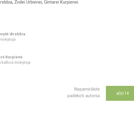
ia, Živilei Urbienei, Gintarei Kurpienei.
onytė-Brebbia
 mokytoja
arė Kurpienė
 kalbos mokytoja
Nepamirškite
14
AČIŪ
padėkoti autoriui