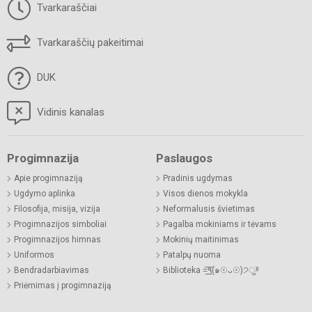
Tvarkaraščiai
Tvarkaraščių pakeitimai
DUK
Vidinis kanalas
Progimnazija
Paslaugos
Apie progimnaziją
Pradinis ugdymas
Ugdymo aplinka
Visos dienos mokykla
Filosofija, misija, vizija
Neformalusis švietimas
Progimnazijos simboliai
Pagalba mokiniams ir tėvams
Progimnazijos himnas
Mokinių maitinimas
Uniformos
Patalpų nuoma
Bendradarbiavimas
Biblioteka =͟͟͞͞٩(๑☉ᴗ☉)੭ु⁾⁾
Priėmimas į progimnaziją