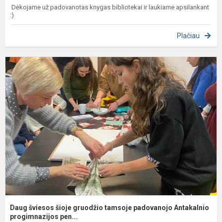
Dėkojame už padovanotas knygas bibliotekai ir laukiame apsilankant
:)
Plačiau
D
š
š
g
t
p
A
p.
Daug šviesos šioje gruodžio tamsoje padovanojo Antakalnio
progimnazijos pen...