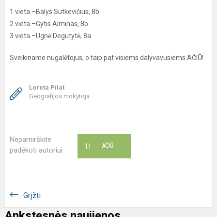
1 vieta –Balys Sutkevičius, 8b
2 vieta –Gytis Alminas, 8b
3 vieta –Ugnė Degutytė, 8a
Sveikiname nugalėtojus, o taip pat visiems dalyvavusiems AČIŪ!
Loreta Pilat
Geografijos mokytoja
Nepamirškite
11
AČIŪ
padėkoti autoriui
Grįžti
Ankstesnės naujienos