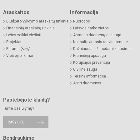
Ataskaitos
Informacija
Biudžeto vykdymo ataskaitų rinkiniai
Nuorodos
Finansinių ataskaitų rinkiniai
Laisvos darbo vietos
Lėšos veiklai viešinti
Asmens duomenų apsauga
Projektai
Konsultavimasis su visuomene
Parama (•̀ᴗ•́)و ̑̑
Dažniausiai užduodami klausimai
Viešieji pirkimai
Pranešėjų apsauga
Korupcijos prevencija
Civilinė sauga
Teisinė informacija
Atviri duomenys
Pastebėjote klaidų?
Turite pasiūlymų?
RAŠYKITE
Bendraukime