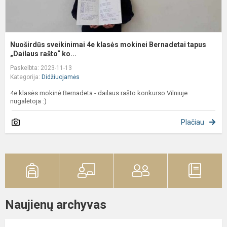
Nuoširdūs sveikinimai 4e klasės mokinei Bernadetai tapus
„Dailaus rašto“ ko...
Paskelbta: 2023-11-13
Kategorija:
Didžiuojamės
4e klasės mokinė Bernadeta - dailaus rašto konkurso Vilniuje
nugalėtoja :)
Plačiau
Naujienų archyvas