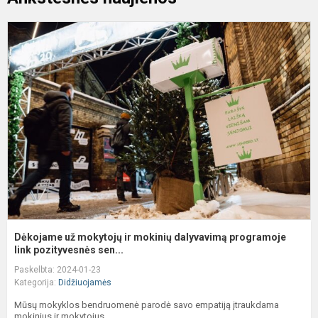
D
u
m
ir
m
d
p
li
Dėkojame už mokytojų ir mokinių dalyvavimą programoje
link pozityvesnės sen...
Paskelbta: 2024-01-23
Kategorija:
Didžiuojamės
Mūsų mokyklos bendruomenė parodė savo empatiją įtraukdama
mokinius ir mokytojus...