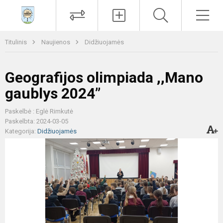
Paieška
Men
Titulinis
Naujienos
Didžiuojamės
Geografijos olimpiada ,,Mano
gaublys 2024’’
Paskelbė : Eglė Rimkutė
Paskelbta: 2024-03-05
Kategorija:
Didžiuojamės