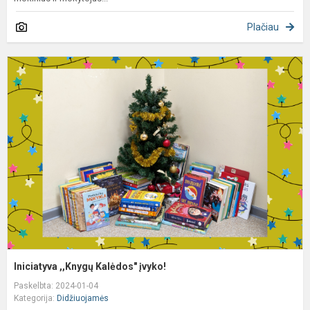
Plačiau
I
,
K
į
Iniciatyva ,,Knygų Kalėdos" įvyko!
Paskelbta: 2024-01-04
Kategorija:
Didžiuojamės