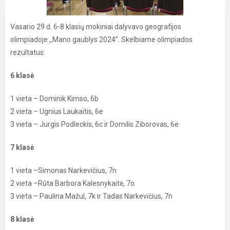
Vasario 29 d. 6-8 klasių mokiniai dalyvavo geografijos
olimpiadoje ,,Mano gaublys 2024’’. Skelbiame olimpiados
rezultatus:
6 klasė
1 vieta – Dominik Kimso, 6b
2 vieta – Ugnius Laukaitis, 6e
3 vieta – Jurgis Podleckis, 6c ir Domilis Ziborovas, 6e
7 klasė
1 vieta –Simonas Narkevičius, 7n
2 vieta –Rūta Barbora Kalesnykaitė, 7o
3 vieta – Paulina Mažul, 7k ir Tadas Narkevičius, 7n
8 klasė