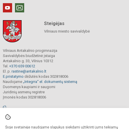
Steigėjas
Vilniaus miesto savivaldybė
Vilniaus Antakalnio progimnazija
Savivaldybės biudžetinė įstaiga
Antakalnio g. 33, Vilnius 10312
Tel.
+370 659 00612
El. p.
rastine@antakalnio.lt
E.pristatymo
dėžutės kodas 302818006
Naudojame
„Integrra“ el. dokumentų sistemą
Duomenys kaupiami ir saugomi
Juridinių asmenų registre
Įmonės kodas 302818006
© 2026. Vilniaus Antakalnio progimnazija. Visos teisės saugomos.
Šioje svetainėje naudojame slapukus siekdami užtikrinti jums teikiamų
Kopijuoti, cituoti ar kitaip atvaizduoti internetinės svetainės turinį be raštiško