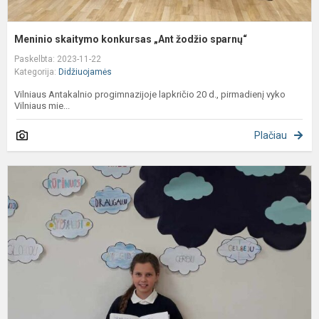
Meninio skaitymo konkursas „Ant žodžio sparnų“
Paskelbta: 2023-11-22
Kategorija:
Didžiuojamės
Vilniaus Antakalnio progimnazijoje lapkričio 20 d., pirmadienį vyko
Vilniaus mie...
Plačiau
N
s
4
k
m
B
t
„D