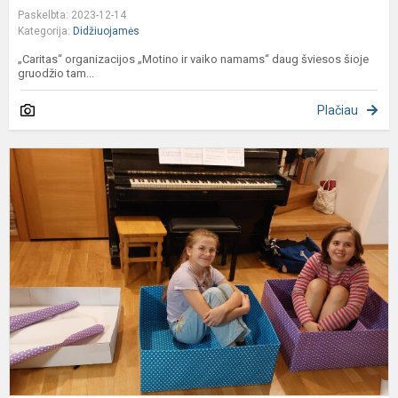
Paskelbta: 2023-12-14
Kategorija:
Didžiuojamės
„Caritas“ organizacijos „Motino ir vaiko namams“ daug šviesos šioje
gruodžio tam...
Plačiau
A
u
p
g