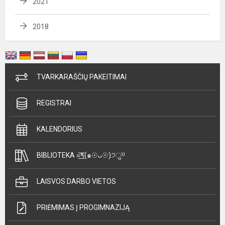
2021
2018
TVARKARAŠČIŲ PAKEITIMAI
REGISTRAI
KALENDORIUS
BIBLIOTEKA =͟͟͞͞٩(๑☉ᴗ☉)੭ु⁾⁾
LAISVOS DARBO VIETOS
PRIĖMIMAS Į PROGIMNAZIJĄ