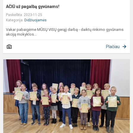
AČIŪ už pagalbą gyvūnams!
Paskelbta: 2023-11-25
Kategorija:
Didžiuojamės
Vakar pabaigėme MŪSŲ VISŲ gerąjį darbą - daiktų rinkimo gyvūnams
akciją mokyklos...
Plačiau
M
s
k
„
ž
s