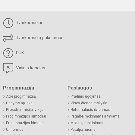
Tvarkaraščiai
Tvarkaraščių pakeitimai
DUK
Vidinis kanalas
Progimnazija
Paslaugos
Apie progimnaziją
Pradinis ugdymas
Ugdymo aplinka
Visos dienos mokykla
Filosofija, misija, vizija
Neformalusis švietimas
Progimnazijos simboliai
Pagalba mokiniams ir tėvams
Progimnazijos himnas
Mokinių maitinimas
Uniformos
Patalpų nuoma