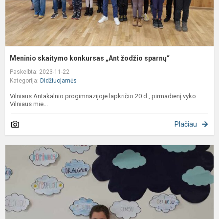
Meninio skaitymo konkursas „Ant žodžio sparnų“
Paskelbta: 2023-11-22
Kategorija:
Didžiuojamės
Vilniaus Antakalnio progimnazijoje lapkričio 20 d., pirmadienį vyko
Vilniaus mie...
Plačiau
N
s
4
k
m
B