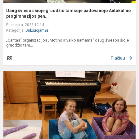
Daug šviesos šioje gruodžio tamsoje padovanojo Antakalnio
progimnazijos pen...
Paskelbta: 2023-12-14
Kategorija:
Didžiuojamės
„Caritas“ organizacijos „Motino ir vaiko namams“ daug šviesos šioje
gruodžio tam...
Plačiau
A
u
p
g