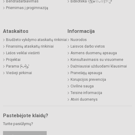
Bendradarbiavimas
Biblioteka =͟͟͞͞٩(๑☉ᴗ☉)੭ु⁾⁾
Priėmimas į progimnaziją
Ataskaitos
Informacija
Biudžeto vykdymo ataskaitų rinkiniai
Nuorodos
Finansinių ataskaitų rinkiniai
Laisvos darbo vietos
Lėšos veiklai viešinti
Asmens duomenų apsauga
Projektai
Konsultavimasis su visuomene
Parama (•̀ᴗ•́)و ̑̑
Dažniausiai užduodami klausimai
Viešieji pirkimai
Pranešėjų apsauga
Korupcijos prevencija
Civilinė sauga
Teisinė informacija
Atviri duomenys
Pastebėjote klaidų?
Turite pasiūlymų?