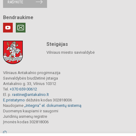
RAŠYKITE
Bendraukime
Steigėjas
Vilniaus miesto savivaldybė
Vilniaus Antakalnio progimnazija
Savivaldybės biudžetinė įstaiga
Antakalnio g. 33, Vilnius 10312
Tel.
+370 659 00612
El. p.
rastine@antakalnio.lt
E.pristatymo
dėžutės kodas 302818006
Naudojame
„Integrra“ el. dokumentų sistemą
Duomenys kaupiami ir saugomi
Juridinių asmenų registre
Įmonės kodas 302818006