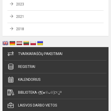
2023
2021
2018
TVARKARAŠČIŲ PAKEITIMAI
REGISTRAI
KALENDORIUS
BIBLIOTEKA =͟͟͞͞٩(๑☉ᴗ☉)੭ु⁾⁾
LAISVOS DARBO VIETOS