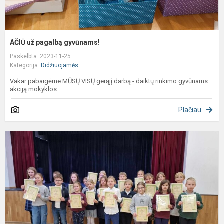
AČIŪ už pagalbą gyvūnams!
Paskelbta: 2023-11-25
Kategorija:
Didžiuojamės
Vakar pabaigėme MŪSŲ VISŲ gerąjį darbą - daiktų rinkimo gyvūnams
akciją mokyklos...
Plačiau
M
s
k
„
ž
s