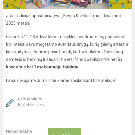
Jau tradicija tapusi iniciatyva ,,Knygų Kalėdos" mus džiugino ir
2023 metais.
Gruodžio 12-23 d. kvietėme mokyklos bendruomenę padovanoti
bibliotekai savo mėgstamo autoriaus knygą, kurią galėtų atrasti ir
kiti skaitytojai. Norime pasidžiaugti, kad sulaukėme išties daug
dėmesio iš mokinių ir sausio mėnesį fondą papildysime net
53
knygomis bei 1 mokomuoju žaidimu
.
Labai dėkojame Jums ir laukiame apsilankant bibliotekoje!
Eglė Rimkutė
Bibliotekininkė
Nepamirškite