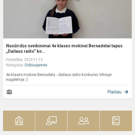
t
„D
Nuoširdūs sveikinimai 4e klasės mokinei Bernadetai tapus
„Dailaus rašto“ ko...
Paskelbta: 2023-11-13
Kategorija:
Didžiuojamės
4e klasės mokinė Bernadeta - dailaus rašto konkurso Vilniuje
nugalėtoja :)
Plačiau