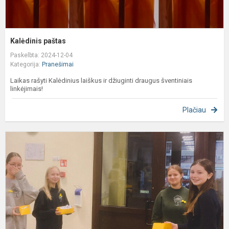
Kalėdinis paštas
Paskelbta: 2024-12-04
Kategorija:
Pranešimai
Laikas rašyti Kalėdinius laiškus ir džiuginti draugus šventiniais
linkėjimais!
Plačiau
G
d
ღ