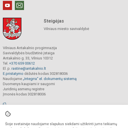
Steigėjas
Vilniaus miesto savivaldybė
Vilniaus Antakalnio progimnazija
Savivaldybės biudžetinė įstaiga
Antakalnio g. 33, Vilnius 10312
Tel.
+370 659 00612
El. p.
rastine@antakalnio.lt
E.pristatymo
dėžutės kodas 302818006
Naudojame
„Integrra“ el. dokumentų sistemą
Duomenys kaupiami ir saugomi
Juridinių asmenų registre
Įmonės kodas 302818006
© 2026. Vilniaus Antakalnio progimnazija. Visos teisės saugomos.
Šioje svetainėje naudojame slapukus siekdami užtikrinti jums teikiamų
Kopijuoti, cituoti ar kitaip atvaizduoti internetinės svetainės turinį be raštiško