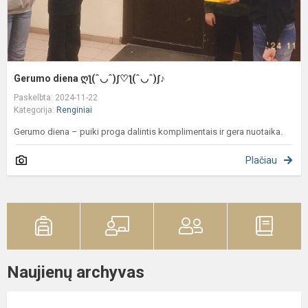
Gerumo diena ღƪ(ˆ◡ˆ)ʃ♡ƪ(ˆ◡ˆ)ʃ♪
Paskelbta: 2024-11-22
Kategorija:
Renginiai
Gerumo diena – puiki proga dalintis komplimentais ir gera nuotaika.
Plačiau
Naujienų archyvas