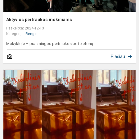
Aktyvios pertraukos mokiniams
Paskelbta: 2024-12-13
Kategorija:
Renginiai
Mokykloje – prasmingos pertraukos be telefonų
Plačiau
K
p