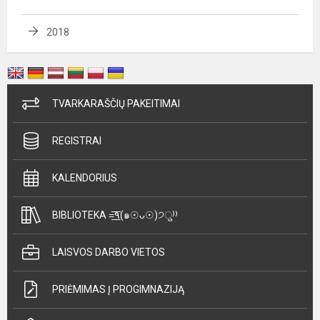
2018
TVARKARAŠČIŲ PAKEITIMAI
REGISTRAI
KALENDORIUS
BIBLIOTEKA =͟͟͞͞٩(๑☉ᴗ☉)੭ु⁾⁾
LAISVOS DARBO VIETOS
PRIĖMIMAS Į PROGIMNAZIJĄ