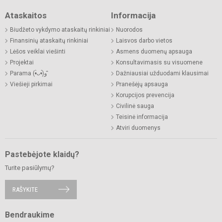
Ataskaitos
Informacija
Biudžeto vykdymo ataskaitų rinkiniai
Nuorodos
Finansinių ataskaitų rinkiniai
Laisvos darbo vietos
Lėšos veiklai viešinti
Asmens duomenų apsauga
Projektai
Konsultavimasis su visuomene
Parama (•̀ᴗ•́)و ̑̑
Dažniausiai užduodami klausimai
Viešieji pirkimai
Pranešėjų apsauga
Korupcijos prevencija
Civilinė sauga
Teisinė informacija
Atviri duomenys
Pastebėjote klaidų?
Turite pasiūlymų?
RAŠYKITE
Bendraukime