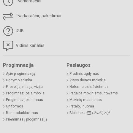
Tvarkaraščiai
Tvarkaraščių pakeitimai
DUK
Vidinis kanalas
Progimnazija
Paslaugos
Apie progimnaziją
Pradinis ugdymas
Ugdymo aplinka
Visos dienos mokykla
Filosofija, misija, vizija
Neformalusis švietimas
Progimnazijos simboliai
Pagalba mokiniams ir tėvams
Progimnazijos himnas
Mokinių maitinimas
Uniformos
Patalpų nuoma
Bendradarbiavimas
Biblioteka =͟͟͞͞٩(๑☉ᴗ☉)੭ु⁾⁾
Priėmimas į progimnaziją