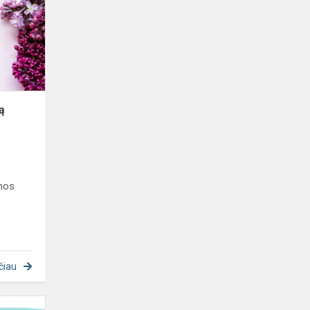
ypatingą
dieną
ą
mos
čiau
Atvirų