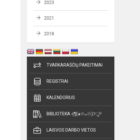
2023
2021
2018
TVARKARAŠČIŲ PAKEITIMAI
REGISTRAI
KALENDORIUS
BIBLIOTEKA =͟͟͞͞٩(๑☉ᴗ☉)੭ु⁾⁾
LAISVOS DARBO VIETOS