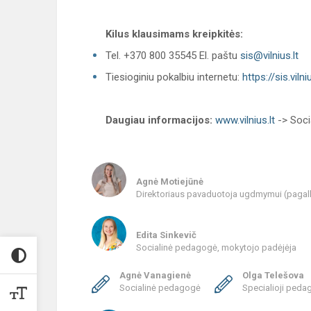
Kilus klausimams kreipkitės:
Tel. +370 800 35545 El. paštu
sis@vilnius.lt
Tiesioginiu pokalbiu internetu:
https://sis.vilniu
Daugiau informacijos:
www.vilnius.lt
-> Soci
Agnė Motiejūnė
Direktoriaus pavaduotoja ugdmymui (pagal
Edita Sinkevič
Socialinė pedagogė, mokytojo padėjėja
Agnė Vanagienė
Olga Telešova
Socialinė pedagogė
Specialioji ped