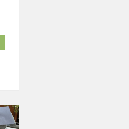
Kūrybiškumas
matematikos
pamokoje:
mokinio