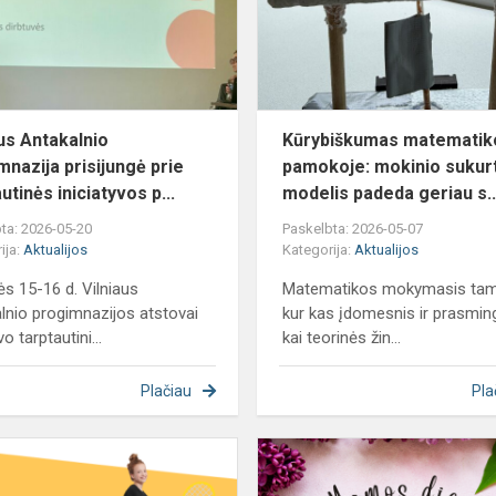
prie
tarptautin...
aus Antakalnio
Kūrybiškumas matematik
mnazija prisijungė prie
pamokoje: mokinio sukur
utinės iniciatyvos p...
modelis padeda geriau s..
ta: 2026-05-20
Paskelbta: 2026-05-07
ija:
Aktualijos
Kategorija:
Aktualijos
s 15-16 d. Vilniaus
Matematikos mokymasis ta
lnio progimnazijos atstovai
kur kas įdomesnis ir prasmin
o tarptautini...
kai teorinės žin...
Plačiau
Pla
ji
Tegul
uniforma