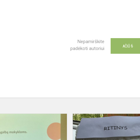
Nepamirškite
6
AČIŪ
padėkoti autoriui
Vilniaus
Antakalnio
progimnazija
prisijungė