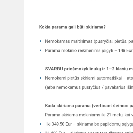
Kokia parama gali būti skiriama?
Nemokamas maitinimas (pusryčiai, pietūs, pa
Parama mokinio reikmenims įsigyti – 148 Eur
SVARBU priešmokyklinukų ir 1–2 klasių m
Nemokami pietūs skiriami automatiškai – atsk
(arba nemokamus pusryčius / pavakarius išimt
Kada skiriama parama (vertinant šeimos 
Parama skiriama mokiniams iki 21 metų, kai 
Iki 349,50 Eur – skiriama be papildomų sąlyg