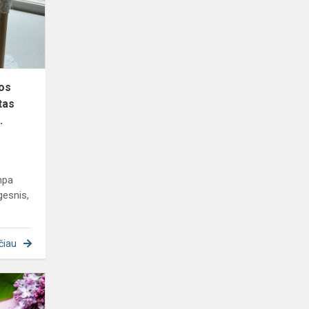
sukurtas
modelis...
os
tas
.
mpa
gesnis,
čiau
Kiekvienai
Mamai