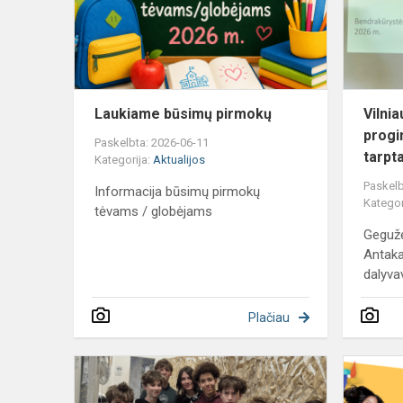
Laukiame būsimų pirmokų
Vilni
progi
Paskelbta: 2026-06-11
tarpta
Kategorija:
Aktualijos
Paskelb
Informacija būsimų pirmokų
Kategor
tėvams / globėjams
Gegužė
Antaka
dalyvav
Plačiau
Maskuojamie
tinklai