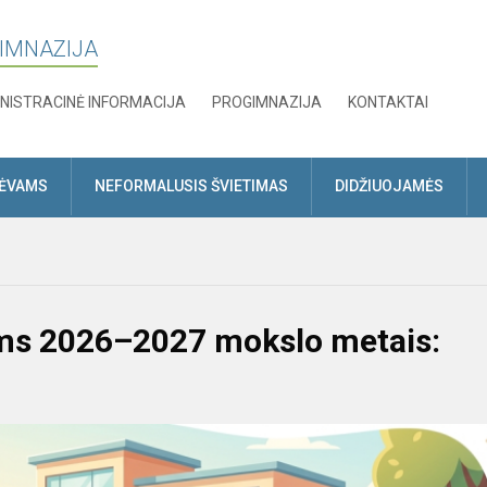
GIMNAZIJA
NISTRACINĖ INFORMACIJA
PROGIMNAZIJA
KONTAKTAI
TĖVAMS
NEFORMALUSIS ŠVIETIMAS
DIDŽIUOJAMĖS
ms 2026–2027 mokslo metais: