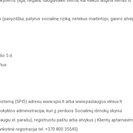
kybėms (liga, negalia, daugiavaikė šeima, kai vaikus augina vienas iš
is (pavyzdžiui, patyrus socialinę riziką, netekus maitintojo, gaisro atve
lio 5 d.
tus.
stemą (SPIS) adresu www.spis.lt arba www.paslaugos.vilnius.lt.
kyklos administracijai, kuri jį perduos Socialinių išmokų skyriui.
augiu el. parašu), registruotu paštu arba atvykus į Klientų aptarnavi
šankstinė registracija tel. +370 800 35545).