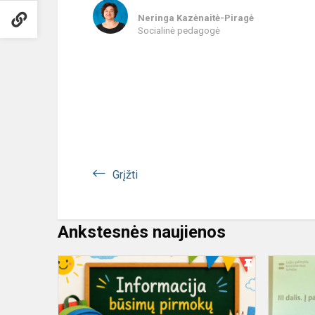
Neringa Kazėnaitė-Piragė
Socialinė pedagogė
Grįžti
Ankstesnės naujienos
Laukiame
būsimų
pirmokų