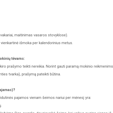
vakariai, maitinimas vasaros stovyklose).
 vienkartinė išmoka per kalendorinius metus.
okinių tėvams:
iro prašymo teikti nereikia. Norint gauti paramą mokinio reikmenims
ies tvarka), prašymą pateikti būtina.
pajamas)?
vidutinės pajamos vienam šeimos nariui per mėnesį yra:
ų.