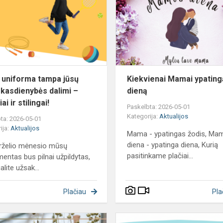
tampa
jūsų
vaiko
kasdienybės
dalimi
–
patogi...
 uniforma tampa jūsų
Kiekvienai Mamai ypating
 kasdienybės dalimi –
dieną
ai ir stilingai!
Paskelbta: 2026-05-01
Kategorija:
Aktualijos
ta: 2026-05-01
ija:
Aktualijos
Mama - ypatingas žodis, Ma
diena - ypatinga diena, Kurią
rželio mėnesio mūsų
pasitinkame plačiai...
mentas bus pilnai užpildytas,
alite užsak...
Plačiau
Pla
Kaziuko