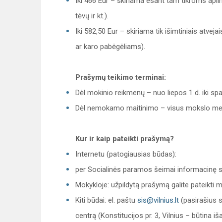
Iki 466 Eur – skiriama esant tam tikroms aplin
tėvų ir kt.).
Iki 582,50 Eur – skiriama tik išimtiniais atveja
ar karo pabėgėliams).
Prašymų teikimo terminai:
Dėl mokinio reikmenų – nuo liepos 1 d. iki spa
Dėl nemokamo maitinimo – visus mokslo me
Kur ir kaip pateikti prašymą?
Internetu (patogiausias būdas):
per Socialinės paramos šeimai informacinę si
Mokykloje: užpildytą prašymą galite pateikti mo
Kiti būdai: el. paštu
sis@vilnius.lt
(pasirašius s
centrą (Konstitucijos pr. 3, Vilnius – būtina i