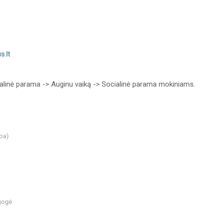
s.lt
alinė parama -> Auginu vaiką -> Socialinė parama mokiniams.
ba)
agogė