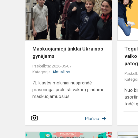
Ukrainos
gynėjams
Maskuojamieji tinklai Ukrainos
Tegul
gynėjams
vaiko
patogi
Paskelbta: 2026-05-07
Kategorija:
Aktualijos
Paskelb
Kategor
7L klasės mokiniai nusprendė
prasmingai praleisti vakarą pindami
Nuo bi
maskuojamuosius...
asorti
todėl g
Plačiau
Saugus