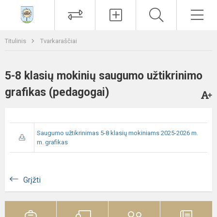
Paieška
Men
Titulinis
Tvarkaraščiai
5-8 klasių mokinių saugumo užtikrinimo
grafikas (pedagogai)
Saugumo užtikrinimas 5-8 klasių mokiniams 2025-2026 m.
m. grafikas
Grįžti