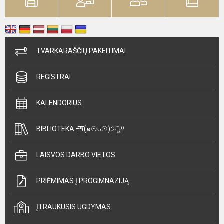
TVARKARAŠČIŲ PAKEITIMAI
REGISTRAI
KALENDORIUS
BIBLIOTEKA =͟͟͞͞٩(๑☉ᴗ☉)੭ु⁾⁾
LAISVOS DARBO VIETOS
PRIĖMIMAS Į PROGIMNAZIJĄ
ĮTRAUKUSIS UGDYMAS