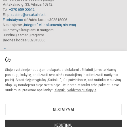
Antakalnio g. 33, Vilnius 10312
Tel.
+370 659 00612
El. p.
rastine@antakalnio.lt
E.pristatymo
dėžutės kodas 302818006
Naudojame
„Integrra“ el. dokumentų sistemą
Duomenys kaupiami ir saugomi
Juridinių asmenų registre
Įmonės kodas 302818006
© 2026. Vilniaus Antakalnio progimnazija. Visos teisės saugomos.
Šioje svetainėje naudojame slapukus siekdami užtikrinti jums teikiamų
Kopijuoti, cituoti ar kitaip atvaizduoti internetinės svetainės turinį be raštiško
mokyklos vadovų sutikimo yra draudžiama.
paslaugų kokybę, analizuoti svetainės naudojimą ir optimizuoti naršymo
patirtį. Spustelėję mygtuką „Sutinku“, jūs patvirtinate, kad sutinkate su visų
Prieinamumo paraiška
Slapukų valdymas
slapukų naudojimu šioje svetainėje. Jei norite atšaukti arba pakeisti savo
sutikimus, prašome apsilankyti
slapukų valdymo puslapyje
.
Sumanus būdas atnaujinti
mokyklos interneto
svetainę
NUSTATYMAI
NESUTINKU