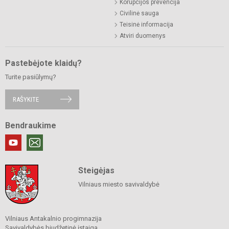
Korupcijos prevencija
Civilinė sauga
Teisinė informacija
Atviri duomenys
Pastebėjote klaidų?
Turite pasiūlymų?
RAŠYKITE
Bendraukime
Steigėjas
Vilniaus miesto savivaldybė
Vilniaus Antakalnio progimnazija
Savivaldybės biudžetinė įstaiga