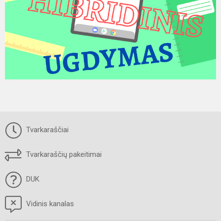
Tvarkaraščiai
Tvarkaraščių pakeitimai
DUK
Vidinis kanalas