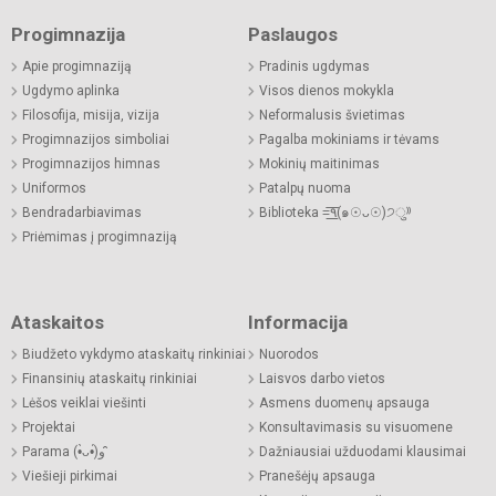
Progimnazija
Paslaugos
Apie progimnaziją
Pradinis ugdymas
Ugdymo aplinka
Visos dienos mokykla
Filosofija, misija, vizija
Neformalusis švietimas
Progimnazijos simboliai
Pagalba mokiniams ir tėvams
Progimnazijos himnas
Mokinių maitinimas
Uniformos
Patalpų nuoma
Bendradarbiavimas
Biblioteka =͟͟͞͞٩(๑☉ᴗ☉)੭ु⁾⁾
Priėmimas į progimnaziją
Ataskaitos
Informacija
Biudžeto vykdymo ataskaitų rinkiniai
Nuorodos
Finansinių ataskaitų rinkiniai
Laisvos darbo vietos
Lėšos veiklai viešinti
Asmens duomenų apsauga
Projektai
Konsultavimasis su visuomene
Parama (•̀ᴗ•́)و ̑̑
Dažniausiai užduodami klausimai
Viešieji pirkimai
Pranešėjų apsauga