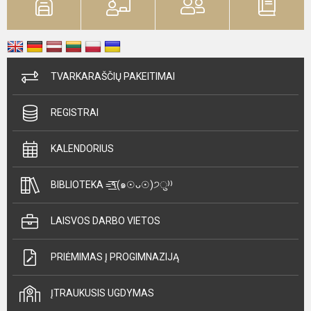
TVARKARAŠČIŲ PAKEITIMAI
REGISTRAI
KALENDORIUS
BIBLIOTEKA =͟͟͞͞٩(๑☉ᴗ☉)੭ु⁾⁾
LAISVOS DARBO VIETOS
PRIĖMIMAS Į PROGIMNAZIJĄ
ĮTRAUKUSIS UGDYMAS