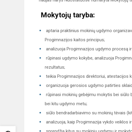
naujas narys Nuostatuose numatyta Mokytojų tar
Mokytojų taryba:
aptaria praktinius mokinių ugdymo organizavi
Progimnazijos kaitos principus;
analizuoja Progimnazijos ugdymo procesą ir
rūpinasi ugdymo kokybe, analizuoja Progimn
rezultatus;
teikia Progimnazijos direktoriui, atestacijos 
organizuoja gerosios ugdymo patirties sklaid
rūpinasi mokinių gebėjimu mokytis bei siūlo 
bei kitu ugdymo metu;
siūlo bendradarbiavimo su mokinių tėvais (ki
analizuoja, kaip Progimnazija vykdo veiklos 
sprendžia kitus su mokinių ugdymu ir mokytoj