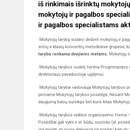
iš rinkimais išrinktų mokytoj
mokytojų ir pagalbos special
ir pagalbos specialistams ak
Mokytojų tarybą sudaro dešimt mokytojų ir pagalb
sričių ir klasių koncentrų metodinėse grupėse, 
taryba renkama dvejiems metams.
Mokytojų ta
Mokytojų tarybos sudėtį tvirtina Progimnazijos d
direktoriaus pavaduotojai ugdymui.
Mokytojų tarybai vadovauja Mokytojų tarybos pir
pirmame Mokytojų tarybos posėdyje. Nesant Moky
daugumą balsų surinkęs bet kuris kitas Mokytoj
Mokytojų tarybos veiklos organizavimo forma – 
Posėdžiai gali vykti ir el. būdu, nuotoliu (el. p
yra teisėti, jei juose dalyvauja ne mažiau kaip du