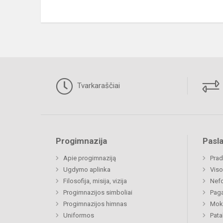
Tvarkaraščiai
Progimnazija
Pasl
Apie progimnaziją
Prad
Ugdymo aplinka
Viso
Filosofija, misija, vizija
Nefo
Progimnazijos simboliai
Paga
Progimnazijos himnas
Moki
Uniformos
Pat