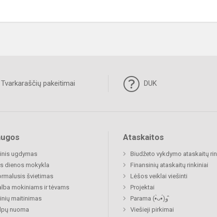
Tvarkaraščių pakeitimai
DUK
augos
Ataskaitos
inis ugdymas
Biudžeto vykdymo ataskaitų rin
s dienos mokykla
Finansinių ataskaitų rinkiniai
rmalusis švietimas
Lėšos veiklai viešinti
lba mokiniams ir tėvams
Projektai
nių maitinimas
Parama (•̀ᴗ•́)و ̑̑
alpų nuoma
Viešieji pirkimai