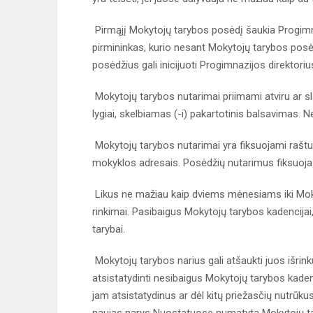
Pirmąjį Mokytojų tarybos posėdį šaukia Progimn
pirmininkas, kurio nesant Mokytojų tarybos posė
posėdžius gali inicijuoti Progimnazijos direktoriu
Mokytojų tarybos nutarimai priimami atviru ar 
lygiai, skelbiamas (-i) pakartotinis balsavimas.
Mokytojų tarybos nutarimai yra fiksuojami raštu
mokyklos adresais. Posėdžių nutarimus fiksuoja
Likus ne mažiau kaip dviems mėnesiams iki Moky
rinkimai. Pasibaigus Mokytojų tarybos kadencijai
tarybai.
Mokytojų tarybos narius gali atšaukti juos išri
atsistatydinti nesibaigus Mokytojų tarybos kaden
jam atsistatydinus ar dėl kitų priežasčių nutrūku