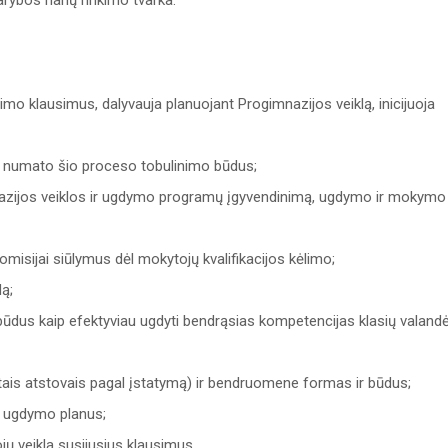
ybos narių rinkimo tvarka.
mo klausimus, dalyvauja planuojant Progimnazijos veiklą, inicijuoja
 numato šio proceso tobulinimo būdus;
azijos veiklos ir ugdymo programų įgyvendinimą, ugdymo ir mokymo
komisijai siūlymus dėl mokytojų kvalifikacijos kėlimo;
ą;
būdus kaip efektyviau ugdyti bendrąsias kompetencijas klasių valandė
tais atstovais pagal įstatymą) ir bendruomene formas ir būdus;
ir ugdymo planus;
ų veikla susijusius klausimus.